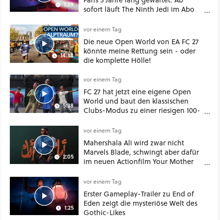
1:29
sofort läuft The Ninth Jedi im Abo
bei Disney Plus
vor einem Tag
Die neue Open World von EA FC 27
könnte meine Rettung sein - oder
14:38
die komplette Hölle!
vor einem Tag
FC 27 hat jetzt eine eigene Open
World und baut den klassischen
5:38
Clubs-Modus zu einer riesigen 100-
Spieler-Sandbox aus
vor einem Tag
Mahershala Ali wird zwar nicht
Marvels Blade, schwingt aber dafür
2:05
im neuen Actionfilm Your Mother
Your Mother Your Mother das
Schwert
vor einem Tag
Erster Gameplay-Trailer zu End of
Eden zeigt die mysteriöse Welt des
1:25
Gothic-Likes