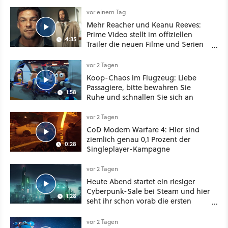
vor einem Tag
Mehr Reacher und Keanu Reeves:
Prime Video stellt im offiziellen
4:35
Trailer die neuen Filme und Serien
für August 2026 vor
vor 2 Tagen
Koop-Chaos im Flugzeug: Liebe
Passagiere, bitte bewahren Sie
1:58
Ruhe und schnallen Sie sich an
vor 2 Tagen
CoD Modern Warfare 4: Hier sind
ziemlich genau 0,1 Prozent der
0:28
Singleplayer-Kampagne
vor 2 Tagen
Heute Abend startet ein riesiger
Cyberpunk-Sale bei Steam und hier
1:28
seht ihr schon vorab die ersten
Angebote im Trailer
vor 2 Tagen