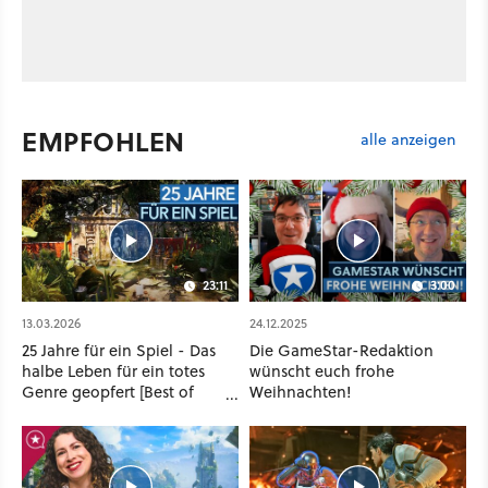
EMPFOHLEN
alle anzeigen
23:11
3:00
13.03.2026
24.12.2025
25 Jahre für ein Spiel - Das
Die GameStar-Redaktion
halbe Leben für ein totes
wünscht euch frohe
Genre geopfert [Best of
Weihnachten!
GameStar]