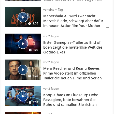
Spieler-Sandbox aus
vor einem Tag
Mahershala Ali wird zwar nicht
Marvels Blade, schwingt aber dafür
2:05
im neuen Actionfilm Your Mother
Your Mother Your Mother das
Schwert
vor 2 Tagen
Erster Gameplay-Trailer zu End of
Eden zeigt die mysteriöse Welt des
1:25
Gothic-Likes
vor 2 Tagen
Mehr Reacher und Keanu Reeves:
Prime Video stellt im offiziellen
4:35
Trailer die neuen Filme und Serien
für August 2026 vor
vor 2 Tagen
Koop-Chaos im Flugzeug: Liebe
Passagiere, bitte bewahren Sie
1:58
Ruhe und schnallen Sie sich an