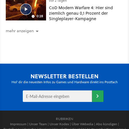
vor 2 Tagen
CoD Modern Warfare 4: Hier sind
ziemlich genau 0,1 Prozent der
0:28
Singleplayer-Kampagne
mehr anzeigen
NEWSLETTER BESTELLEN
Hol' dir die neuesten Infos zu Games und Hardware direkt ins Postfach
RUBRIKEN
Impressum
|
Unser Team
|
Unser Kodex
|
Über Webedia
|
Abo kündigen
|