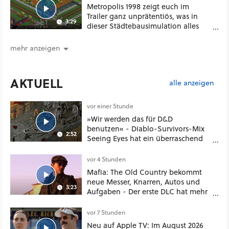
Metropolis 1998 zeigt euch im
Trailer ganz unprätentiös, was in
3:29
dieser Städtebausimulation alles
möglich ist
mehr anzeigen
AKTUELL
alle anzeigen
vor einer Stunde
»Wir werden das für D&D
benutzen« - Diablo-Survivors-Mix
2:52
Seeing Eyes hat ein überraschend
nützliches Map-Tool
vor 4 Stunden
Mafia: The Old Country bekommt
neue Messer, Knarren, Autos und
3:23
Aufgaben - Der erste DLC hat mehr
dabei als nur Story
vor 7 Stunden
Neu auf Apple TV: Im August 2026