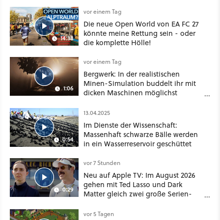
dabei als nur Story
vor einem Tag
Die neue Open World von EA FC 27
könnte meine Rettung sein - oder
14:38
die komplette Hölle!
vor einem Tag
Bergwerk: In der realistischen
Minen-Simulation buddelt ihr mit
1:06
dicken Maschinen möglichst
vorsichtig Kohle aus
13.04.2025
Im Dienste der Wissenschaft:
Massenhaft schwarze Bälle werden
0:54
in ein Wasserreservoir geschüttet
vor 7 Stunden
Neu auf Apple TV: Im August 2026
gehen mit Ted Lasso und Dark
0:29
Matter gleich zwei große Serien-
Highlights weiter
vor 5 Tagen