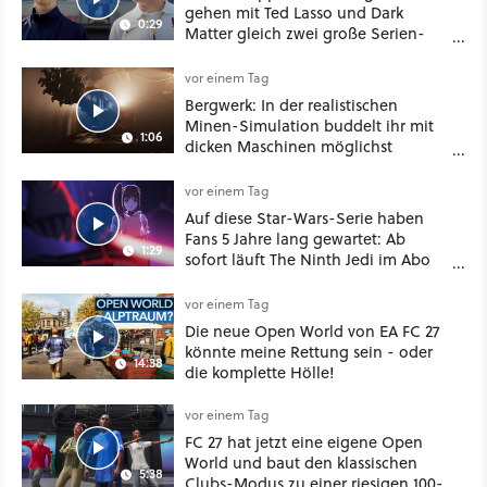
gehen mit Ted Lasso und Dark
0:29
Matter gleich zwei große Serien-
Highlights weiter
vor einem Tag
Bergwerk: In der realistischen
Minen-Simulation buddelt ihr mit
1:06
dicken Maschinen möglichst
vorsichtig Kohle aus
vor einem Tag
Auf diese Star-Wars-Serie haben
Fans 5 Jahre lang gewartet: Ab
1:29
sofort läuft The Ninth Jedi im Abo
bei Disney Plus
vor einem Tag
Die neue Open World von EA FC 27
könnte meine Rettung sein - oder
14:38
die komplette Hölle!
vor einem Tag
FC 27 hat jetzt eine eigene Open
World und baut den klassischen
5:38
Clubs-Modus zu einer riesigen 100-