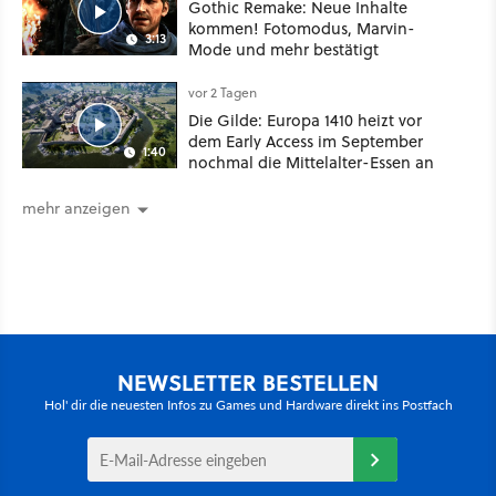
Gothic Remake: Neue Inhalte
kommen! Fotomodus, Marvin-
3:13
Mode und mehr bestätigt
vor 2 Tagen
Die Gilde: Europa 1410 heizt vor
dem Early Access im September
1:40
nochmal die Mittelalter-Essen an
mehr anzeigen
NEWSLETTER BESTELLEN
Hol' dir die neuesten Infos zu Games und Hardware direkt ins Postfach