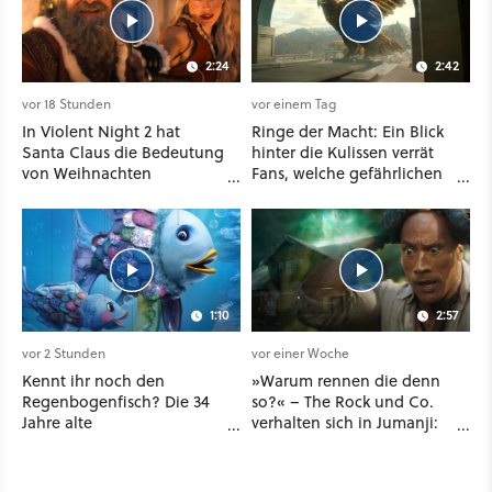
2:24
2:42
vor 18 Stunden
vor einem Tag
In Violent Night 2 hat
Ringe der Macht: Ein Blick
Santa Claus die Bedeutung
hinter die Kulissen verrät
von Weihnachten
Fans, welche gefährlichen
vergessen und löst das
Wesen in Staffel 3 auf sie
Problem mit viel roher
warten
Gewalt
1:10
2:57
vor 2 Stunden
vor einer Woche
Kennt ihr noch den
»Warum rennen die denn
Regenbogenfisch? Die 34
so?« – The Rock und Co.
Jahre alte
verhalten sich in Jumanji:
Bilderbuchgeschichte
Open World wie NPCs und
kommt jetzt als
Fans lieben es
Puppenspiel ins Kino