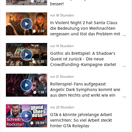
20:33
besser!
vor 18 Stunden
In Violent Night 2 hat Santa Claus
die Bedeutung von Weihnachten
2:24
vergessen und löst das Problem mit
viel roher Gewalt
vor 19 Stunden
Gothic als Brettspiel: A Shadow's
Quest ist zurück - Die neue
0:30
Crowdfunding-Kampagne startet
im September
vor 21 Stunden
Rollenspiel-Fans aufgepasst:
Angelic Dark Symphony kommt wie
1:38
aus dem Nichts und wirkt wie ein
Mix aus Baldur's Gate 3, XCOM und
Mass Effect
vor 23 Stunden
GTA 6 könnte jahrelange Arbeit
vernichten: So viel Arbeit steckt
29:54
hinter GTA Roleplay