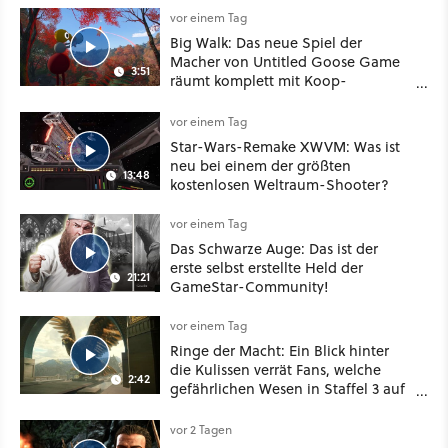
vor einem Tag
Big Walk: Das neue Spiel der
Macher von Untitled Goose Game
3:51
räumt komplett mit Koop-
Konventionen auf
vor einem Tag
Star-Wars-Remake XWVM: Was ist
neu bei einem der größten
13:48
kostenlosen Weltraum-Shooter?
vor einem Tag
Das Schwarze Auge: Das ist der
erste selbst erstellte Held der
21:21
GameStar-Community!
vor einem Tag
Ringe der Macht: Ein Blick hinter
die Kulissen verrät Fans, welche
2:42
gefährlichen Wesen in Staffel 3 auf
sie warten
vor 2 Tagen