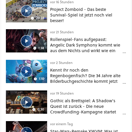
vor 16 Stunden
Project Zomboid - Das beste
Survival-Spiel ist jetzt noch viel
20:33
besser!
vor 21 Stunden
Rollenspiel-Fans aufgepasst:
Angelic Dark Symphony kommt wie
1:38
aus dem Nichts und wirkt wie ein
Mix aus Baldur's Gate 3, XCOM und
Mass Effect
vor 2 Stunden
Kennt ihr noch den
Regenbogenfisch? Die 34 Jahre alte
1:10
Bilderbuchgeschichte kommt jetzt
als Puppenspiel ins Kino
vor 19 Stunden
Gothic als Brettspiel: A Shadow's
Quest ist zurück - Die neue
0:30
Crowdfunding-Kampagne startet
im September
vor einem Tag
Star-Wars-Remake XWVM: Was ist