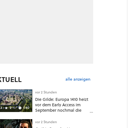
KTUELL
alle anzeigen
vor 2 Stunden
Die Gilde: Europa 1410 heizt
vor dem Early Access im
3
2
1:40
September nochmal die
Mittelalter-Essen an
vor 2 Stunden