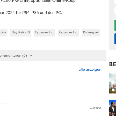
s Action-RPG mit optionalem Online-Koop.
ruar 2024 für PS4, PS5 und den PC.
eLink
PlayStation 5
Cygames Inc.
Cygames Inc.
Rollenspiel
Kommentaren (0)
BE
alle anzeigen
ANZEIGE