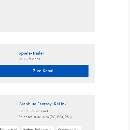
Spiele-Trailer
18.505 Videos
Zum Kanal
Granblue Fantasy: ReLink
Genre: Rollenspiel
Release: 01.02.2024 (PC, PS4, PS5)
Rollenspiel
Action-Rollenspiel
Cygames Inc.