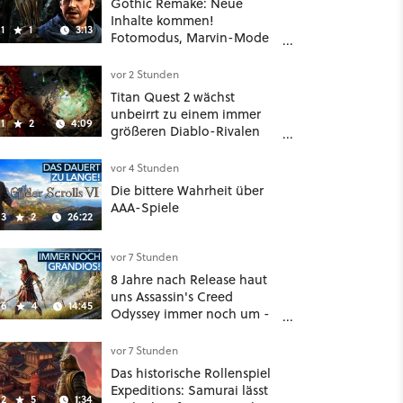
Gothic Remake: Neue
Inhalte kommen!
1
1
3:13
Fotomodus, Marvin-Mode
und mehr bestätigt
vor 2 Stunden
Titan Quest 2 wächst
unbeirrt zu einem immer
1
2
4:09
größeren Diablo-Rivalen
heran - ab sofort gibt's
sogar eine richtige
vor 4 Stunden
Beschwörer-Klasse
Die bittere Wahrheit über
AAA-Spiele
3
2
26:22
vor 7 Stunden
8 Jahre nach Release haut
uns Assassin's Creed
6
4
14:45
Odyssey immer noch um -
Und ist jetzt sogar besser!
vor 7 Stunden
Das historische Rollenspiel
Expeditions: Samurai lässt
2
5
1:34