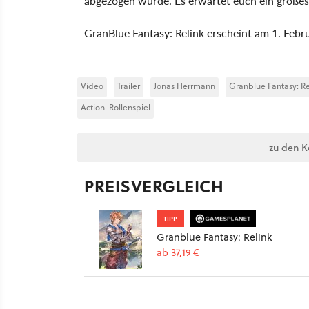
abgezogen wurde. Es erwartet euch ein große
GranBlue Fantasy: Relink erscheint am 1. Feb
Video
Trailer
Jonas Herrmann
Granblue Fantasy: R
Action-Rollenspiel
zu den 
PREISVERGLEICH
TIPP
Granblue Fantasy: Relink
ab 37,19 €