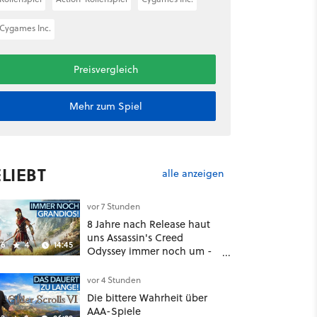
Cygames Inc.
Preisvergleich
Mehr zum Spiel
LIEBT
alle anzeigen
vor 7 Stunden
8 Jahre nach Release haut
uns Assassin's Creed
6
4
14:45
Odyssey immer noch um -
Und ist jetzt sogar besser!
vor 4 Stunden
Die bittere Wahrheit über
AAA-Spiele