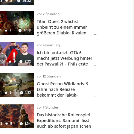
3
2
26:22
vor 2 Stunden
Titan Quest 2 wächst
unbeirrt zu einem immer
1
2
4:09
größeren Diablo-Rivalen
heran - ab sofort gibt's
sogar eine richtige
vor einem Tag
Beschwörer-Klasse
Ich bin entsetzt: GTA 6
macht jetzt Werbung hinter
164
9
2:22
der Paywall?! - Phils erste
Reaktion auf den Netflix-
Deal
vor 12 Stunden
Ghost Recon Wildlands: 9
Jahre nach Release
1
2
1:33
bekommt der Taktik-
Shooter mit Last Rites
nochmal ein dickes Update
vor 7 Stunden
Das historische Rollenspiel
Expeditions: Samurai lässt
2
5
1:34
euch ab sofort japanischen
Sengoku-Ära aufmischen -