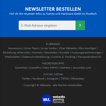
NEWSLETTER BESTELLEN
Hol' dir die neuesten Infos zu Games und Hardware direkt ins Postfach
RUBRIKEN
Impressum
|
Unser Team
|
Unser Kodex
|
Über Webedia
|
Abo kündigen
|
Bestellung widerrufen
|
Karriere
|
Newsletter
|
Kontakt
|
Nutzungsbestimmungen
|
Mediadaten
|
Datenschutzerklärung
|
Cookies & Tracking
|
Transparenzbericht
MEDIENGRUPPE
GameStar
|
GamePro
|
Mein MMO
|
GetHero
|
Jeuxvideo.com
SOCIAL MEDIA
Twitter
|
Facebook
|
Instagram
|
TikTok
|
WhatsApp
Copyright © Webedia - alle Rechte vorbehalten