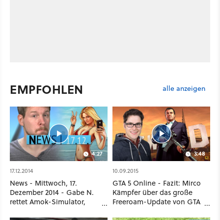
EMPFOHLEN
alle anzeigen
4:27
3:48
17.12.2014
10.09.2015
News - Mittwoch, 17.
GTA 5 Online - Fazit: Mirco
Dezember 2014 - Gabe N.
Kämpfer über das große
rettet Amok-Simulator,
Freeroam-Update von GTA
GTA-V-Bankräuber vor
Online