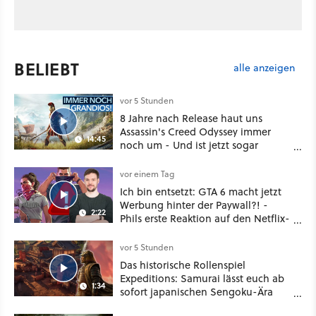
BELIEBT
alle anzeigen
vor 5 Stunden
8 Jahre nach Release haut uns
Assassin's Creed Odyssey immer
14:45
noch um - Und ist jetzt sogar
besser!
vor einem Tag
Ich bin entsetzt: GTA 6 macht jetzt
Werbung hinter der Paywall?! -
2:22
Phils erste Reaktion auf den Netflix-
Deal
vor 5 Stunden
Das historische Rollenspiel
Expeditions: Samurai lässt euch ab
1:34
sofort japanischen Sengoku-Ära
aufmischen - wahlweise mit Gewalt