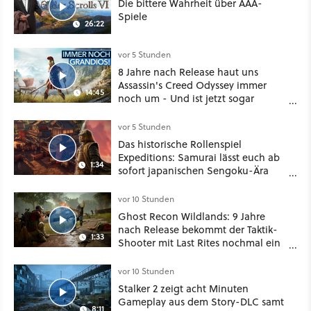
Die bittere Wahrheit über AAA-
Spiele
26:22
vor 5 Stunden
8 Jahre nach Release haut uns
Assassin's Creed Odyssey immer
14:45
noch um - Und ist jetzt sogar
besser!
vor 5 Stunden
Das historische Rollenspiel
Expeditions: Samurai lässt euch ab
1:34
sofort japanischen Sengoku-Ära
aufmischen - wahlweise mit Gewalt
oder Diplomatie
vor 10 Stunden
Ghost Recon Wildlands: 9 Jahre
nach Release bekommt der Taktik-
1:33
Shooter mit Last Rites nochmal ein
dickes Update
vor 10 Stunden
Stalker 2 zeigt acht Minuten
Gameplay aus dem Story-DLC samt
8:11