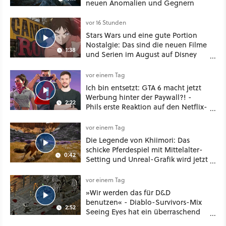
neuen Anomalien und Gegnern
vor 16 Stunden
Stars Wars und eine gute Portion
Nostalgie: Das sind die neuen Filme
1:38
und Serien im August auf Disney
Plus
vor einem Tag
Ich bin entsetzt: GTA 6 macht jetzt
Werbung hinter der Paywall?! -
2:22
Phils erste Reaktion auf den Netflix-
Deal
vor einem Tag
Die Legende von Khiimori: Das
schicke Pferdespiel mit Mittelalter-
0:42
Setting und Unreal-Grafik wird jetzt
noch größer und gefährlicher
vor einem Tag
»Wir werden das für D&D
benutzen« - Diablo-Survivors-Mix
2:52
Seeing Eyes hat ein überraschend
nützliches Map-Tool