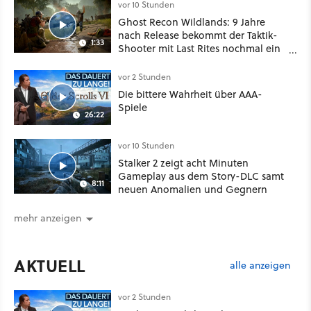
oder Diplomatie
vor 10 Stunden
Ghost Recon Wildlands: 9 Jahre
nach Release bekommt der Taktik-
1:33
Shooter mit Last Rites nochmal ein
dickes Update
vor 2 Stunden
Die bittere Wahrheit über AAA-
Spiele
26:22
vor 10 Stunden
Stalker 2 zeigt acht Minuten
Gameplay aus dem Story-DLC samt
8:11
neuen Anomalien und Gegnern
mehr anzeigen
AKTUELL
alle anzeigen
vor 2 Stunden