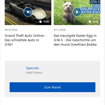
dem Durchbruch
11:59
3:02
06.07.2016
02.11.2016
Grand Theft Auto Online -
Das traurigste Easter Egg in
Das schnellste Auto in
GTA 5 - Die Geschichte um
GTA?
den Hund Greyfriars Bobby
Specials
9.887 Videos
Zum Kanal