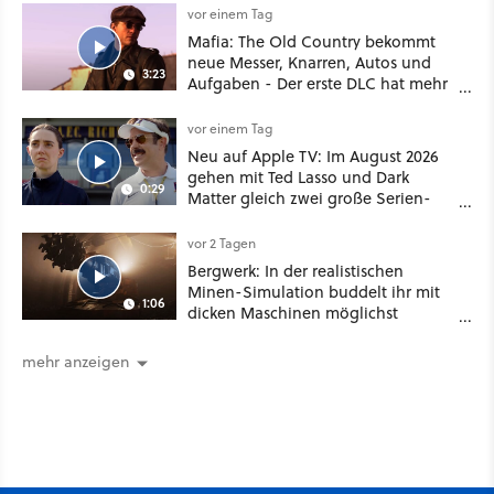
vor einem Tag
Mafia: The Old Country bekommt
neue Messer, Knarren, Autos und
3:23
Aufgaben - Der erste DLC hat mehr
dabei als nur Story
vor einem Tag
Neu auf Apple TV: Im August 2026
gehen mit Ted Lasso und Dark
0:29
Matter gleich zwei große Serien-
Highlights weiter
vor 2 Tagen
Bergwerk: In der realistischen
Minen-Simulation buddelt ihr mit
1:06
dicken Maschinen möglichst
vorsichtig Kohle aus
mehr anzeigen