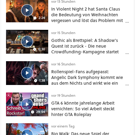
vor 13 Stunden
In Violent Night 2 hat Santa Claus
die Bedeutung von Weihnachten
2:24
vergessen und löst das Problem mit
viel roher Gewalt
vor 15 Stunden
Gothic als Brettspiel: A Shadow's
Quest ist zurück - Die neue
0:30
Crowdfunding-Kampagne startet
im September
vor 16 Stunden
Rollenspiel-Fans aufgepasst:
Angelic Dark Symphony kommt wie
1:38
aus dem Nichts und wirkt wie ein
Mix aus Baldur's Gate 3, XCOM und
Mass Effect
vor 19 Stunden
GTA 6 könnte jahrelange Arbeit
vernichten: So viel Arbeit steckt
29:54
hinter GTA Roleplay
vor einem Tag
Big Walk: Das neue Spiel der