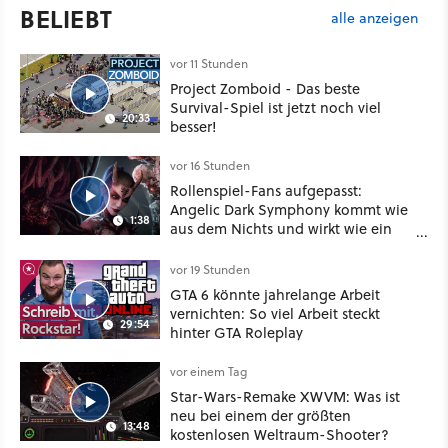
BELIEBT
alle anzeigen
vor 11 Stunden
Project Zomboid - Das beste
Survival-Spiel ist jetzt noch viel
20:33
besser!
vor 16 Stunden
Rollenspiel-Fans aufgepasst:
Angelic Dark Symphony kommt wie
1:38
aus dem Nichts und wirkt wie ein
Mix aus Baldur's Gate 3, XCOM und
Mass Effect
vor 19 Stunden
GTA 6 könnte jahrelange Arbeit
vernichten: So viel Arbeit steckt
29:54
hinter GTA Roleplay
vor einem Tag
Star-Wars-Remake XWVM: Was ist
neu bei einem der größten
13:48
kostenlosen Weltraum-Shooter?