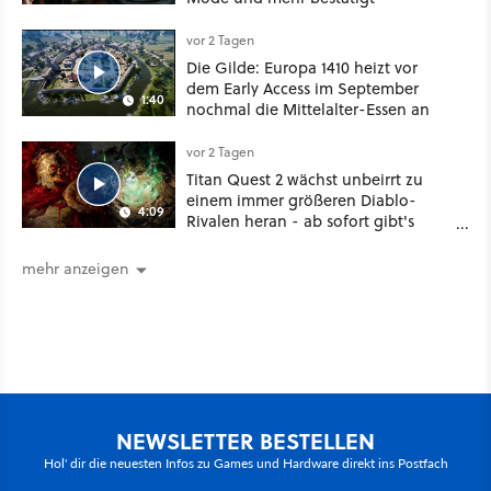
vor 2 Tagen
Die Gilde: Europa 1410 heizt vor
dem Early Access im September
1:40
nochmal die Mittelalter-Essen an
vor 2 Tagen
Titan Quest 2 wächst unbeirrt zu
einem immer größeren Diablo-
4:09
Rivalen heran - ab sofort gibt's
sogar eine richtige Beschwörer-
Klasse
mehr anzeigen
NEWSLETTER BESTELLEN
Hol' dir die neuesten Infos zu Games und Hardware direkt ins Postfach