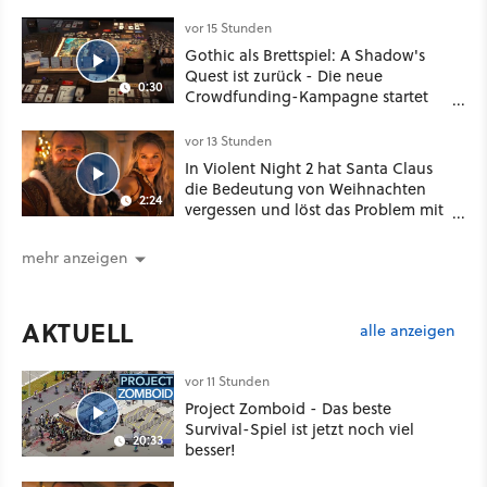
vor 15 Stunden
Gothic als Brettspiel: A Shadow's
Quest ist zurück - Die neue
0:30
Crowdfunding-Kampagne startet
im September
vor 13 Stunden
In Violent Night 2 hat Santa Claus
die Bedeutung von Weihnachten
2:24
vergessen und löst das Problem mit
viel roher Gewalt
mehr anzeigen
AKTUELL
alle anzeigen
vor 11 Stunden
Project Zomboid - Das beste
Survival-Spiel ist jetzt noch viel
20:33
besser!