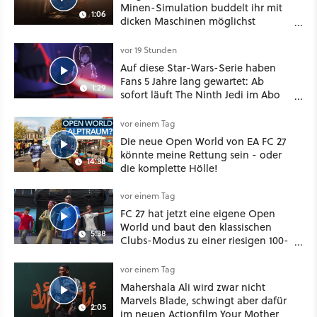
Minen-Simulation buddelt ihr mit
1:06
dicken Maschinen möglichst
vorsichtig Kohle aus
vor 19 Stunden
Auf diese Star-Wars-Serie haben
Fans 5 Jahre lang gewartet: Ab
1:29
sofort läuft The Ninth Jedi im Abo
bei Disney Plus
vor einem Tag
Die neue Open World von EA FC 27
könnte meine Rettung sein - oder
14:38
die komplette Hölle!
vor einem Tag
FC 27 hat jetzt eine eigene Open
World und baut den klassischen
5:38
Clubs-Modus zu einer riesigen 100-
Spieler-Sandbox aus
vor einem Tag
Mahershala Ali wird zwar nicht
Marvels Blade, schwingt aber dafür
2:05
im neuen Actionfilm Your Mother