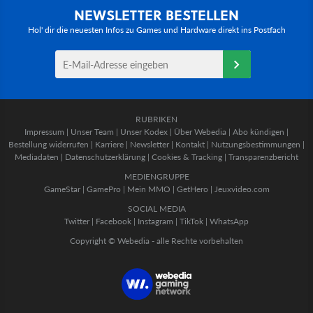
NEWSLETTER BESTELLEN
Hol' dir die neuesten Infos zu Games und Hardware direkt ins Postfach
RUBRIKEN
Impressum
|
Unser Team
|
Unser Kodex
|
Über Webedia
|
Abo kündigen
|
Bestellung widerrufen
|
Karriere
|
Newsletter
|
Kontakt
|
Nutzungsbestimmungen
|
Mediadaten
|
Datenschutzerklärung
|
Cookies & Tracking
|
Transparenzbericht
MEDIENGRUPPE
GameStar
|
GamePro
|
Mein MMO
|
GetHero
|
Jeuxvideo.com
SOCIAL MEDIA
Twitter
|
Facebook
|
Instagram
|
TikTok
|
WhatsApp
Copyright © Webedia - alle Rechte vorbehalten