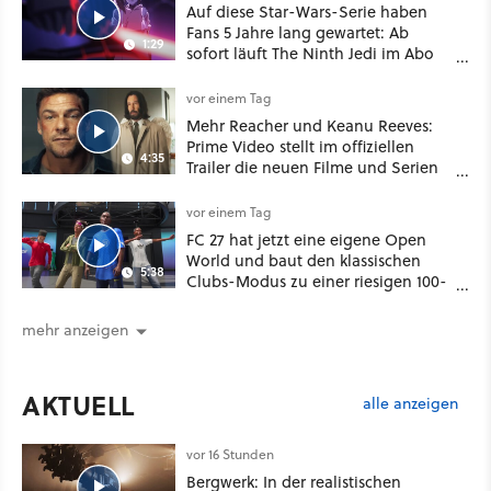
Auf diese Star-Wars-Serie haben
Fans 5 Jahre lang gewartet: Ab
1:29
sofort läuft The Ninth Jedi im Abo
bei Disney Plus
vor einem Tag
Mehr Reacher und Keanu Reeves:
Prime Video stellt im offiziellen
4:35
Trailer die neuen Filme und Serien
für August 2026 vor
vor einem Tag
FC 27 hat jetzt eine eigene Open
World und baut den klassischen
5:38
Clubs-Modus zu einer riesigen 100-
Spieler-Sandbox aus
mehr anzeigen
AKTUELL
alle anzeigen
vor 16 Stunden
Bergwerk: In der realistischen