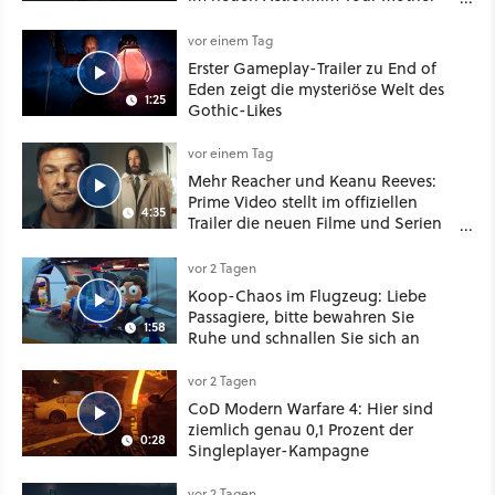
Your Mother Your Mother das
Schwert
vor einem Tag
Erster Gameplay-Trailer zu End of
Eden zeigt die mysteriöse Welt des
1:25
Gothic-Likes
vor einem Tag
Mehr Reacher und Keanu Reeves:
Prime Video stellt im offiziellen
4:35
Trailer die neuen Filme und Serien
für August 2026 vor
vor 2 Tagen
Koop-Chaos im Flugzeug: Liebe
Passagiere, bitte bewahren Sie
1:58
Ruhe und schnallen Sie sich an
vor 2 Tagen
CoD Modern Warfare 4: Hier sind
ziemlich genau 0,1 Prozent der
0:28
Singleplayer-Kampagne
vor 2 Tagen