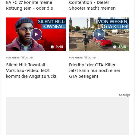
EA FC 27 könnte meine
Contention - Dieser
Rettung sein - oder die
Shooter macht meinen
komplette Hölle!
Clone-Wars-Traum wahr!
9:45
37:15
vor einer Woche
vor einer Woche
Silent Hill: Townfall -
Friedhof der GTA-Killer -
Vorschau-Video: Jetzt
Jetzt kann nur noch einer
kommt die Angst zurück!
GTA besiegen!