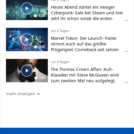
Heute Abend startet ein riesiger
Cyberpunk-Sale bei Steam und hier
1:28
seht ihr schon vorab die ersten
Angebote im Trailer
vor 2 Tagen
Marvel Tōkon: Der Launch-Trailer
stimmt euch auf das größte
2:12
Prügelspiel-Comeback seit Jahren
ein
vor 3 Tagen
The Thomas Crown Affair: Kult-
Klassiker mit Steve McQueen wird
1:41
zum zweiten Mal neu aufgelegt,
diesmal mit Marvel-Star Michael B.
Jordan
mehr anzeigen