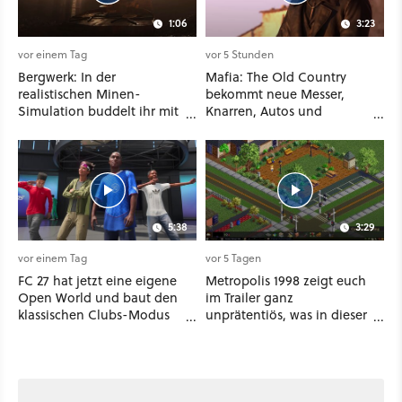
1:06
3:23
vor einem Tag
vor 5 Stunden
Bergwerk: In der
Mafia: The Old Country
realistischen Minen-
bekommt neue Messer,
Simulation buddelt ihr mit
Knarren, Autos und
dicken Maschinen
Aufgaben - Der erste DLC
möglichst vorsichtig Kohle
hat mehr dabei als nur
aus
Story
5:38
3:29
vor einem Tag
vor 5 Tagen
FC 27 hat jetzt eine eigene
Metropolis 1998 zeigt euch
Open World und baut den
im Trailer ganz
klassischen Clubs-Modus
unprätentiös, was in dieser
zu einer riesigen 100-
Städtebausimulation alles
Spieler-Sandbox aus
möglich ist