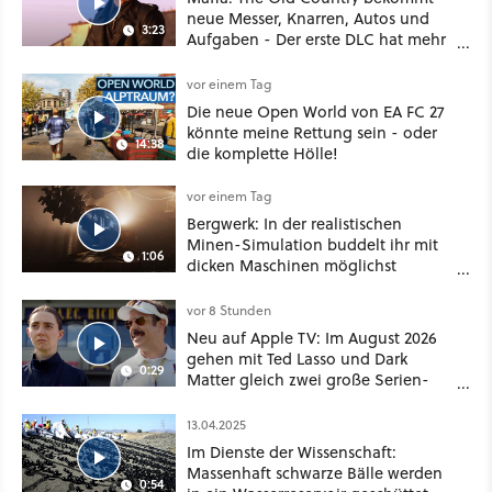
neue Messer, Knarren, Autos und
3:23
Aufgaben - Der erste DLC hat mehr
dabei als nur Story
vor einem Tag
Die neue Open World von EA FC 27
könnte meine Rettung sein - oder
14:38
die komplette Hölle!
vor einem Tag
Bergwerk: In der realistischen
Minen-Simulation buddelt ihr mit
1:06
dicken Maschinen möglichst
vorsichtig Kohle aus
vor 8 Stunden
Neu auf Apple TV: Im August 2026
gehen mit Ted Lasso und Dark
0:29
Matter gleich zwei große Serien-
Highlights weiter
13.04.2025
Im Dienste der Wissenschaft:
Massenhaft schwarze Bälle werden
0:54