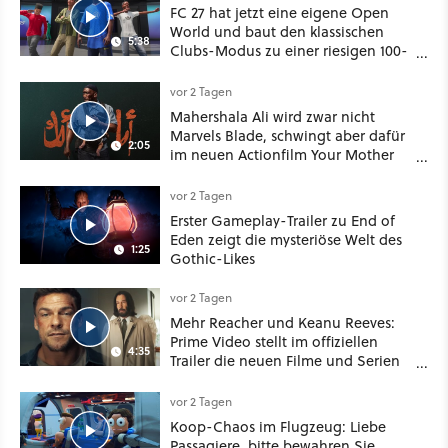
FC 27 hat jetzt eine eigene Open
World und baut den klassischen
5:38
Clubs-Modus zu einer riesigen 100-
Spieler-Sandbox aus
vor 2 Tagen
Mahershala Ali wird zwar nicht
Marvels Blade, schwingt aber dafür
2:05
im neuen Actionfilm Your Mother
Your Mother Your Mother das
Schwert
vor 2 Tagen
Erster Gameplay-Trailer zu End of
Eden zeigt die mysteriöse Welt des
1:25
Gothic-Likes
vor 2 Tagen
Mehr Reacher und Keanu Reeves:
Prime Video stellt im offiziellen
4:35
Trailer die neuen Filme und Serien
für August 2026 vor
vor 2 Tagen
Koop-Chaos im Flugzeug: Liebe
Passagiere, bitte bewahren Sie