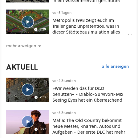
in ein Wasserreservoir geschüttet
vor 5 Tagen
Metropolis 1998 zeigt euch im
Trailer ganz unprätentiös, was in
3:29
dieser Städtebausimulation alles
möglich ist
mehr anzeigen
AKTUELL
alle anzeigen
vor 2 Stunden
»Wir werden das für D&D
benutzen« - Diablo-Survivors-Mix
2:52
Seeing Eyes hat ein überraschend
nützliches Map-Tool
vor 5 Stunden
Mafia: The Old Country bekommt
neue Messer, Knarren, Autos und
3:23
Aufgaben - Der erste DLC hat mehr
dabei als nur Story