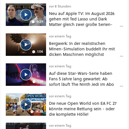
vor 8 Stunden
Neu auf Apple TV: Im August 2026
gehen mit Ted Lasso und Dark
0:29
Matter gleich zwei große Serien-
Highlights weiter
vor einem Tag
Bergwerk: In der realistischen
Minen-Simulation buddelt ihr mit
1:06
dicken Maschinen möglichst
vorsichtig Kohle aus
vor einem Tag
Auf diese Star-Wars-Serie haben
Fans 5 Jahre lang gewartet: Ab
1:29
sofort läuft The Ninth Jedi im Abo
bei Disney Plus
vor einem Tag
Die neue Open World von EA FC 27
könnte meine Rettung sein - oder
14:38
die komplette Hölle!
vor einem Tag