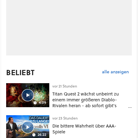
BELIEBT
alle anzeigen
vor 21 Stunden
Titan Quest 2 wächst unbeirrt zu
einem immer größeren Diablo-
4:09
Rivalen heran - ab sofort gibt's
sogar eine richtige Beschwörer-
Klasse
vor 23 Stunden
Die bittere Wahrheit über AAA-
Spiele
26:22