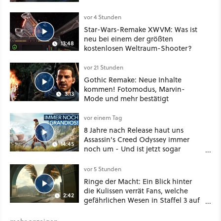
vor 4 Stunden
Star-Wars-Remake XWVM: Was ist
neu bei einem der größten
13:48
kostenlosen Weltraum-Shooter?
vor 21 Stunden
Gothic Remake: Neue Inhalte
kommen! Fotomodus, Marvin-
3:13
Mode und mehr bestätigt
vor einem Tag
8 Jahre nach Release haut uns
Assassin's Creed Odyssey immer
14:45
noch um - Und ist jetzt sogar
besser!
vor 5 Stunden
Ringe der Macht: Ein Blick hinter
die Kulissen verrät Fans, welche
2:42
gefährlichen Wesen in Staffel 3 auf
sie warten