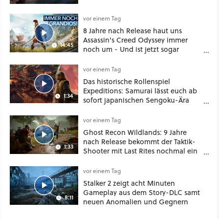
vor einem Tag
8 Jahre nach Release haut uns
Assassin's Creed Odyssey immer
14:45
noch um - Und ist jetzt sogar
besser!
vor einem Tag
Das historische Rollenspiel
Expeditions: Samurai lässt euch ab
1:34
sofort japanischen Sengoku-Ära
aufmischen - wahlweise mit Gewalt
oder Diplomatie
vor einem Tag
Ghost Recon Wildlands: 9 Jahre
nach Release bekommt der Taktik-
1:33
Shooter mit Last Rites nochmal ein
dickes Update
vor einem Tag
Stalker 2 zeigt acht Minuten
Gameplay aus dem Story-DLC samt
8:11
neuen Anomalien und Gegnern