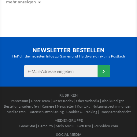
mehr anzeigen
NEWSLETTER BESTELLEN
Hol' dir die neuesten Infos zu Games und Hardware direkt ins Postfach
RUBRIKEN
Impressum
|
Unser Team
|
Unser Kodex
|
Über Webedia
|
Abo kündigen
|
Bestellung widerrufen
|
Karriere
|
Newsletter
|
Kontakt
|
Nutzungsbestimmungen
|
Mediadaten
|
Datenschutzerklärung
|
Cookies & Tracking
|
Transparenzbericht
MEDIENGRUPPE
GameStar
|
GamePro
|
Mein MMO
|
GetHero
|
Jeuxvideo.com
SOCIAL MEDIA