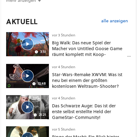
mehr anzeigen
AKTUELL
alle anzeigen
vor 3 Stunden
Big Walk: Das neue Spiel der
Macher von Untitled Goose Game
3:51
räumt komplett mit Koop-
Konventionen auf
vor 4 Stunden
Star-Wars-Remake XWVM: Was ist
neu bei einem der größten
13:48
kostenlosen Weltraum-Shooter?
vor 4 Stunden
Das Schwarze Auge: Das ist der
erste selbst erstellte Held der
21:21
GameStar-Community!
vor 5 Stunden
Ringe der Macht: Ein Blick hinter