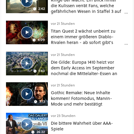
die Kulissen verrät Fans, welche
2:42
gefährlichen Wesen in Staffel 3 auf
sie warten
vor 21 Stunden
Titan Quest 2 wächst unbeirrt zu
einem immer größeren Diablo-
4:09
Rivalen heran - ab sofort gibt's
sogar eine richtige Beschwörer-
Klasse
vor 21 Stunden
Die Gilde: Europa 1410 heizt vor
dem Early Access im September
1:40
nochmal die Mittelalter-Essen an
vor 21 Stunden
Gothic Remake: Neue Inhalte
kommen! Fotomodus, Marvin-
3:13
Mode und mehr bestätigt
vor 23 Stunden
Die bittere Wahrheit über AAA-
Spiele
26:22