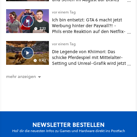
Plus
vor einem Tag
Ich bin entsetzt: GTA 6 macht jetzt
Werbung hinter der Paywall?! -
2:22
Phils erste Reaktion auf den Netflix-
Deal
vor einem Tag
Die Legende von Khiimori: Das
schicke Pferdespiel mit Mittelalter-
0:42
Setting und Unreal-Grafik wird jetzt
noch größer und gefährlicher
mehr anzeigen
NEWSLETTER BESTELLEN
Hol' dir die neuesten Infos zu Games und Hardware direkt ins Postfach