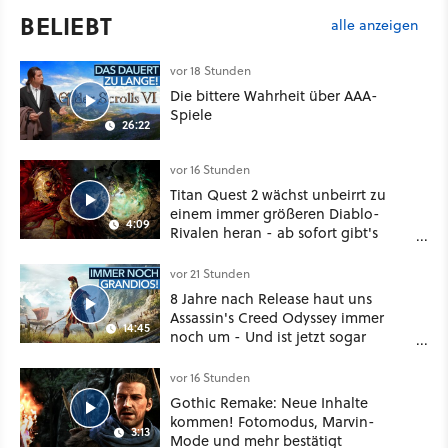
BELIEBT
alle anzeigen
vor 18 Stunden
Die bittere Wahrheit über AAA-
Spiele
26:22
vor 16 Stunden
Titan Quest 2 wächst unbeirrt zu
einem immer größeren Diablo-
4:09
Rivalen heran - ab sofort gibt's
sogar eine richtige Beschwörer-
Klasse
vor 21 Stunden
8 Jahre nach Release haut uns
Assassin's Creed Odyssey immer
14:45
noch um - Und ist jetzt sogar
besser!
vor 16 Stunden
Gothic Remake: Neue Inhalte
kommen! Fotomodus, Marvin-
3:13
Mode und mehr bestätigt