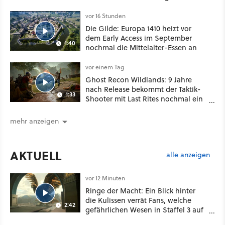
vor 16 Stunden
Die Gilde: Europa 1410 heizt vor
dem Early Access im September
1:40
nochmal die Mittelalter-Essen an
vor einem Tag
Ghost Recon Wildlands: 9 Jahre
nach Release bekommt der Taktik-
1:33
Shooter mit Last Rites nochmal ein
dickes Update
mehr anzeigen
AKTUELL
alle anzeigen
vor 12 Minuten
Ringe der Macht: Ein Blick hinter
die Kulissen verrät Fans, welche
2:42
gefährlichen Wesen in Staffel 3 auf
sie warten