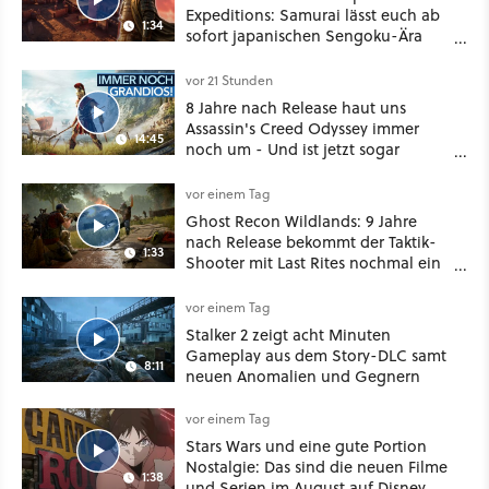
Expeditions: Samurai lässt euch ab
1:34
sofort japanischen Sengoku-Ära
aufmischen - wahlweise mit Gewalt
oder Diplomatie
vor 21 Stunden
8 Jahre nach Release haut uns
Assassin's Creed Odyssey immer
14:45
noch um - Und ist jetzt sogar
besser!
vor einem Tag
Ghost Recon Wildlands: 9 Jahre
nach Release bekommt der Taktik-
1:33
Shooter mit Last Rites nochmal ein
dickes Update
vor einem Tag
Stalker 2 zeigt acht Minuten
Gameplay aus dem Story-DLC samt
8:11
neuen Anomalien und Gegnern
vor einem Tag
Stars Wars und eine gute Portion
Nostalgie: Das sind die neuen Filme
1:38
und Serien im August auf Disney