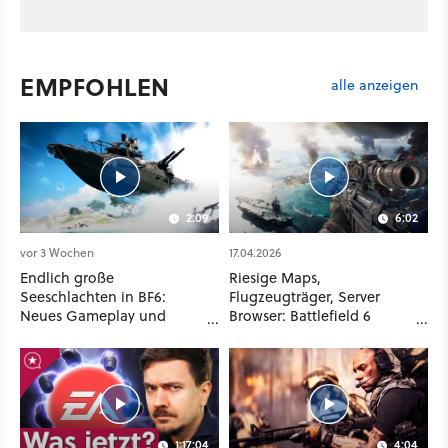
EMPFOHLEN
alle anzeigen
2:09
6:02
vor 3 Wochen
17.04.2026
Endlich große
Riesige Maps,
Seeschlachten in BF6:
Flugzeugträger, Server
Neues Gameplay und
Browser: Battlefield 6
Release-Termin der bisher
erfüllt 2026 jede Menge
größten Map
Fan-Träume
1:17:04
4:04