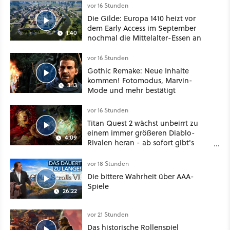
vor 16 Stunden
Die Gilde: Europa 1410 heizt vor
dem Early Access im September
1:40
nochmal die Mittelalter-Essen an
vor 16 Stunden
Gothic Remake: Neue Inhalte
kommen! Fotomodus, Marvin-
3:13
Mode und mehr bestätigt
vor 16 Stunden
Titan Quest 2 wächst unbeirrt zu
einem immer größeren Diablo-
4:09
Rivalen heran - ab sofort gibt's
sogar eine richtige Beschwörer-
Klasse
vor 18 Stunden
Die bittere Wahrheit über AAA-
Spiele
26:22
vor 21 Stunden
Das historische Rollenspiel