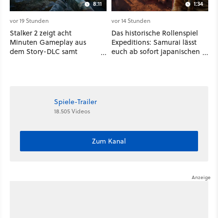
8:11
1:34
vor 19 Stunden
vor 14 Stunden
Stalker 2 zeigt acht
Das historische Rollenspiel
Minuten Gameplay aus
Expeditions: Samurai lässt
dem Story-DLC samt
euch ab sofort japanischen
neuen Anomalien und
Sengoku-Ära aufmischen -
Gegnern
wahlweise mit Gewalt oder
Diplomatie
Spiele-Trailer
18.505 Videos
Zum Kanal