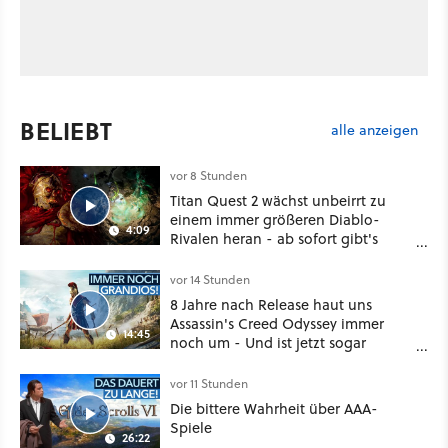
BELIEBT
alle anzeigen
vor 8 Stunden
Titan Quest 2 wächst unbeirrt zu
einem immer größeren Diablo-
4:09
Rivalen heran - ab sofort gibt's
sogar eine richtige Beschwörer-
Klasse
vor 14 Stunden
8 Jahre nach Release haut uns
Assassin's Creed Odyssey immer
14:45
noch um - Und ist jetzt sogar
besser!
vor 11 Stunden
Die bittere Wahrheit über AAA-
Spiele
26:22