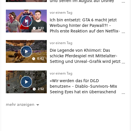
und Serien im August auf Disney
Plus
vor einem Tag
Ich bin entsetzt: GTA 6 macht jetzt
Werbung hinter der Paywall?! -
2:22
Phils erste Reaktion auf den Netflix-
Deal
vor einem Tag
Die Legende von Khiimori: Das
schicke Pferdespiel mit Mittelalter-
0:42
Setting und Unreal-Grafik wird jetzt
noch größer und gefährlicher
vor einem Tag
»Wir werden das für D&D
benutzen« - Diablo-Survivors-Mix
2:52
Seeing Eyes hat ein überraschend
nützliches Map-Tool
mehr anzeigen