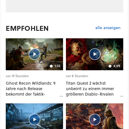
EMPFOHLEN
alle anzeigen
1:33
4:09
vor 19 Stunden
vor 8 Stunden
Ghost Recon Wildlands: 9
Titan Quest 2 wächst
Jahre nach Release
unbeirrt zu einem immer
bekommt der Taktik-
größeren Diablo-Rivalen
Shooter mit Last Rites
heran - ab sofort gibt's
nochmal ein dickes Update
sogar eine richtige
Beschwörer-Klasse