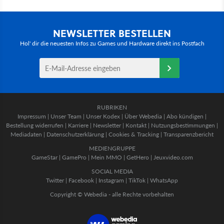
NEWSLETTER BESTELLEN
Hol' dir die neuesten Infos zu Games und Hardware direkt ins Postfach
RUBRIKEN
Impressum
|
Unser Team
|
Unser Kodex
|
Über Webedia
|
Abo kündigen
|
Bestellung widerrufen
|
Karriere
|
Newsletter
|
Kontakt
|
Nutzungsbestimmungen
|
Mediadaten
|
Datenschutzerklärung
|
Cookies & Tracking
|
Transparenzbericht
MEDIENGRUPPE
GameStar
|
GamePro
|
Mein MMO
|
GetHero
|
Jeuxvideo.com
SOCIAL MEDIA
Twitter
|
Facebook
|
Instagram
|
TikTok
|
WhatsApp
Copyright © Webedia - alle Rechte vorbehalten