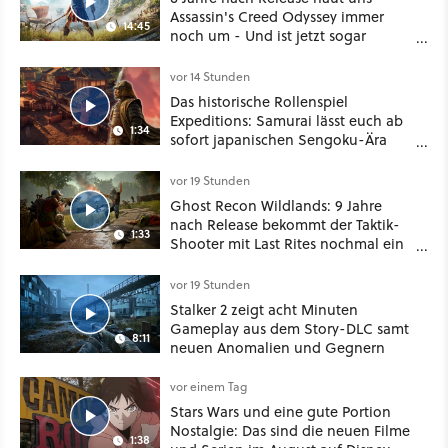
Assassin's Creed Odyssey immer
14:45
noch um - Und ist jetzt sogar
besser!
vor 14 Stunden
Das historische Rollenspiel
Expeditions: Samurai lässt euch ab
1:34
sofort japanischen Sengoku-Ära
aufmischen - wahlweise mit Gewalt
oder Diplomatie
vor 19 Stunden
Ghost Recon Wildlands: 9 Jahre
nach Release bekommt der Taktik-
1:33
Shooter mit Last Rites nochmal ein
dickes Update
vor 19 Stunden
Stalker 2 zeigt acht Minuten
Gameplay aus dem Story-DLC samt
8:11
neuen Anomalien und Gegnern
vor einem Tag
Stars Wars und eine gute Portion
Nostalgie: Das sind die neuen Filme
1:38