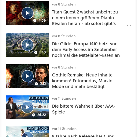
vor 8 Stunden
Titan Quest 2 wächst unbeirrt zu
einem immer größeren Diablo-
4:09
Rivalen heran - ab sofort gibt's
sogar eine richtige Beschwörer-
Klasse
vor 8 Stunden
Die Gilde: Europa 1410 heizt vor
dem Early Access im September
1:40
nochmal die Mittelalter-Essen an
vor 8 Stunden
Gothic Remake: Neue Inhalte
kommen! Fotomodus, Marvin-
3:13
Mode und mehr bestätigt
vor 11 Stunden
Die bittere Wahrheit über AAA-
Spiele
26:22
vor 14 Stunden
8 Jahre nach Release haut uns