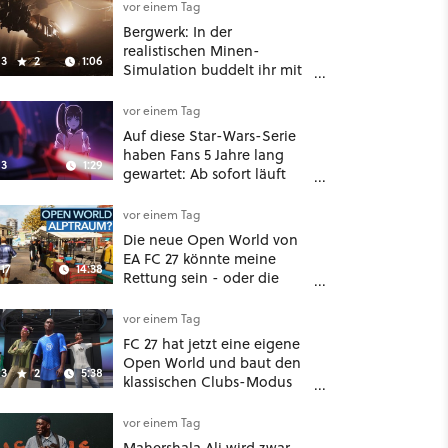
Highlights weiter
vor einem Tag
Bergwerk: In der
realistischen Minen-
3
2
1:06
Simulation buddelt ihr mit
dicken Maschinen
möglichst vorsichtig Kohle
vor einem Tag
aus
Auf diese Star-Wars-Serie
haben Fans 5 Jahre lang
3
1:29
gewartet: Ab sofort läuft
The Ninth Jedi im Abo bei
Disney Plus
vor einem Tag
Die neue Open World von
EA FC 27 könnte meine
17
14:38
Rettung sein - oder die
komplette Hölle!
vor einem Tag
FC 27 hat jetzt eine eigene
Open World und baut den
3
2
5:38
klassischen Clubs-Modus
zu einer riesigen 100-
Spieler-Sandbox aus
vor einem Tag
Mahershala Ali wird zwar