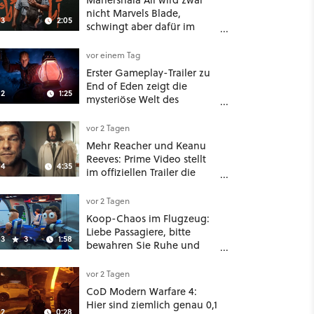
nicht Marvels Blade,
3
2:05
schwingt aber dafür im
neuen Actionfilm Your
Mother Your Mother Your
vor einem Tag
Mother das Schwert
Erster Gameplay-Trailer zu
End of Eden zeigt die
2
1:25
mysteriöse Welt des
Gothic-Likes
vor 2 Tagen
Mehr Reacher und Keanu
Reeves: Prime Video stellt
4
4:35
im offiziellen Trailer die
neuen Filme und Serien für
August 2026 vor
vor 2 Tagen
Koop-Chaos im Flugzeug:
Liebe Passagiere, bitte
3
3
1:58
bewahren Sie Ruhe und
schnallen Sie sich an
vor 2 Tagen
CoD Modern Warfare 4:
Hier sind ziemlich genau 0,1
2
0:28