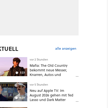
KTUELL
alle anzeigen
vor 2 Stunden
Mafia: The Old Country
bekommt neue Messer,
1
3:23
Knarren, Autos und
Aufgaben - Der erste DLC
hat mehr dabei als nur
vor 5 Stunden
Story
Neu auf Apple TV: Im
August 2026 gehen mit Ted
0:29
Lasso und Dark Matter
gleich zwei große Serien-