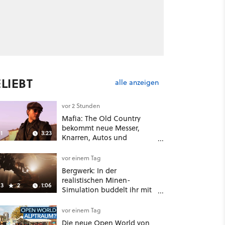
LIEBT
alle anzeigen
vor 2 Stunden
Mafia: The Old Country
bekommt neue Messer,
1
3:23
Knarren, Autos und
Aufgaben - Der erste DLC
hat mehr dabei als nur
vor einem Tag
Story
Bergwerk: In der
realistischen Minen-
3
2
1:06
Simulation buddelt ihr mit
dicken Maschinen
möglichst vorsichtig Kohle
vor einem Tag
aus
Die neue Open World von