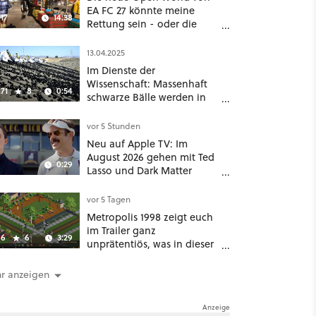
EA FC 27 könnte meine
17
14:38
Rettung sein - oder die
komplette Hölle!
13.04.2025
Im Dienste der
Wissenschaft: Massenhaft
71
8
0:54
schwarze Bälle werden in
ein Wasserreservoir
geschüttet
vor 5 Stunden
Neu auf Apple TV: Im
August 2026 gehen mit Ted
0:29
Lasso und Dark Matter
gleich zwei große Serien-
Highlights weiter
vor 5 Tagen
Metropolis 1998 zeigt euch
im Trailer ganz
6
6
3:29
unprätentiös, was in dieser
Städtebausimulation alles
möglich ist
r anzeigen