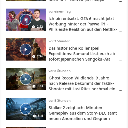
besser!
vor einem Tag
Ich bin entsetzt: GTA 6 macht jetzt
Werbung hinter der Paywall?! -
2:22
Phils erste Reaktion auf den Netflix-
Deal
vor 3 Stunden
Das historische Rollenspiel
Expeditions: Samurai lässt euch ab
1:34
sofort japanischen Sengoku-Ära
aufmischen - wahlweise mit Gewalt
oder Diplomatie
vor 8 Stunden
Ghost Recon Wildlands: 9 Jahre
nach Release bekommt der Taktik-
1:33
Shooter mit Last Rites nochmal ein
dickes Update
vor 8 Stunden
Stalker 2 zeigt acht Minuten
Gameplay aus dem Story-DLC samt
8:11
neuen Anomalien und Gegnern