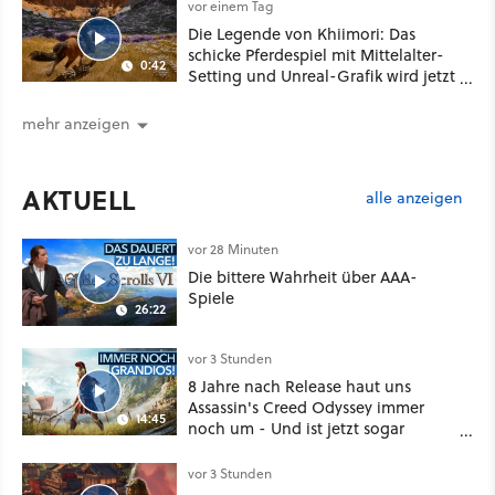
vor einem Tag
Die Legende von Khiimori: Das
schicke Pferdespiel mit Mittelalter-
0:42
Setting und Unreal-Grafik wird jetzt
noch größer und gefährlicher
mehr anzeigen
AKTUELL
alle anzeigen
vor 28 Minuten
Die bittere Wahrheit über AAA-
Spiele
26:22
vor 3 Stunden
8 Jahre nach Release haut uns
Assassin's Creed Odyssey immer
14:45
noch um - Und ist jetzt sogar
besser!
vor 3 Stunden