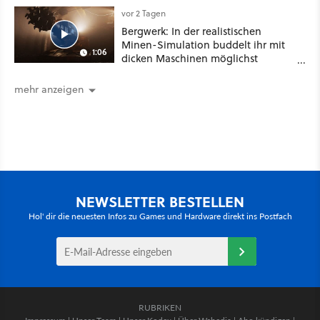
vor 2 Tagen
Bergwerk: In der realistischen
Minen-Simulation buddelt ihr mit
1:06
dicken Maschinen möglichst
vorsichtig Kohle aus
mehr anzeigen
NEWSLETTER BESTELLEN
Hol' dir die neuesten Infos zu Games und Hardware direkt ins Postfach
RUBRIKEN