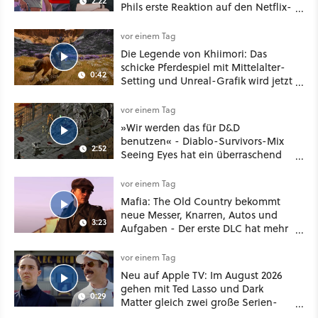
2:22
Phils erste Reaktion auf den Netflix-
Deal
vor einem Tag
Die Legende von Khiimori: Das
schicke Pferdespiel mit Mittelalter-
0:42
Setting und Unreal-Grafik wird jetzt
noch größer und gefährlicher
vor einem Tag
»Wir werden das für D&D
benutzen« - Diablo-Survivors-Mix
2:52
Seeing Eyes hat ein überraschend
nützliches Map-Tool
vor einem Tag
Mafia: The Old Country bekommt
neue Messer, Knarren, Autos und
3:23
Aufgaben - Der erste DLC hat mehr
dabei als nur Story
vor einem Tag
Neu auf Apple TV: Im August 2026
gehen mit Ted Lasso und Dark
0:29
Matter gleich zwei große Serien-
Highlights weiter