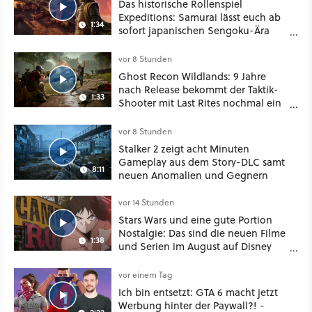
Das historische Rollenspiel
Expeditions: Samurai lässt euch ab
1:34
sofort japanischen Sengoku-Ära
aufmischen - wahlweise mit Gewalt
oder Diplomatie
vor 8 Stunden
Ghost Recon Wildlands: 9 Jahre
nach Release bekommt der Taktik-
1:33
Shooter mit Last Rites nochmal ein
dickes Update
vor 8 Stunden
Stalker 2 zeigt acht Minuten
Gameplay aus dem Story-DLC samt
8:11
neuen Anomalien und Gegnern
vor 14 Stunden
Stars Wars und eine gute Portion
Nostalgie: Das sind die neuen Filme
1:38
und Serien im August auf Disney
Plus
vor einem Tag
Ich bin entsetzt: GTA 6 macht jetzt
Werbung hinter der Paywall?! -