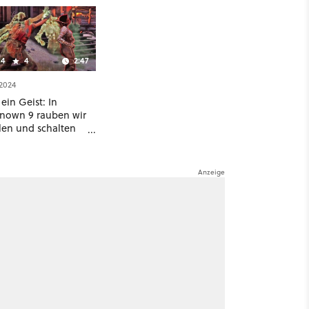
4
4
2:47
.2024
ein Geist: In
nown 9 rauben wir
len und schalten
ner per Stealth