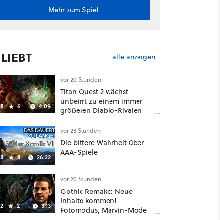
Mehr zum Spiel
LIEBT
alle anzeigen
vor 20 Stunden
Titan Quest 2 wächst
unbeirrt zu einem immer
8
6
4:09
größeren Diablo-Rivalen
heran - ab sofort gibt's
sogar eine richtige
vor 23 Stunden
Beschwörer-Klasse
Die bittere Wahrheit über
AAA-Spiele
8
8
26:22
vor 20 Stunden
Gothic Remake: Neue
Inhalte kommen!
2
2
3:13
Fotomodus, Marvin-Mode
und mehr bestätigt