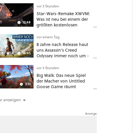
vor 3 Stunden
Star-Wars-Remake XWVM:
Was ist neu bei einem der
1
13:48
größten kostenlosen
Weltraum-Shooter?
vor einem Tag
8 Jahre nach Release haut
uns Assassin's Creed
14
6
14:45
Odyssey immer noch um -
Und ist jetzt sogar besser!
vor 3 Stunden
Big Walk: Das neue Spiel
der Macher von Untitled
1
3:51
Goose Game räumt
komplett mit Koop-
Konventionen auf
r anzeigen