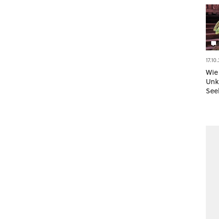
17.10
Wie 
Unk
See
Geg
aus