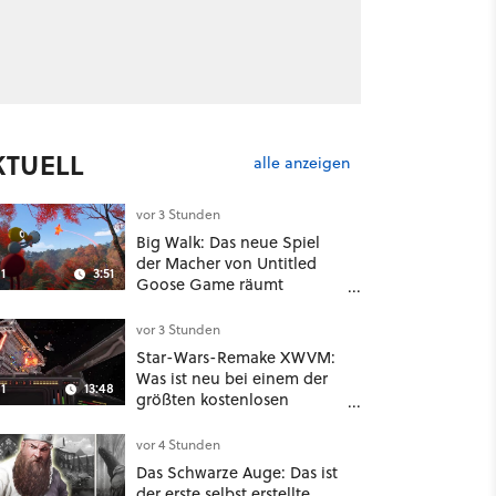
KTUELL
alle anzeigen
vor 3 Stunden
Big Walk: Das neue Spiel
der Macher von Untitled
1
3:51
Goose Game räumt
komplett mit Koop-
Konventionen auf
vor 3 Stunden
Star-Wars-Remake XWVM:
Was ist neu bei einem der
1
13:48
größten kostenlosen
Weltraum-Shooter?
vor 4 Stunden
Das Schwarze Auge: Das ist
der erste selbst erstellte