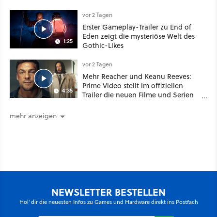
Your Mother Your Mother das
Schwert
vor 2 Tagen
Erster Gameplay-Trailer zu End of
Eden zeigt die mysteriöse Welt des
1:25
Gothic-Likes
vor 2 Tagen
Mehr Reacher und Keanu Reeves:
Prime Video stellt im offiziellen
4:35
Trailer die neuen Filme und Serien
für August 2026 vor
mehr anzeigen
NEWSLETTER BESTELLEN
Hol' dir die neuesten Infos zu Games und Hardware direkt ins Postfach