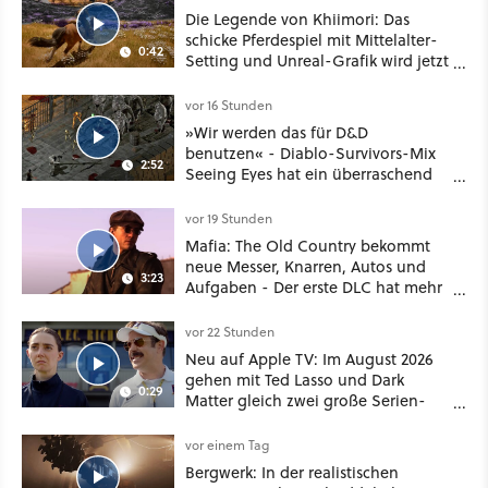
Die Legende von Khiimori: Das
schicke Pferdespiel mit Mittelalter-
0:42
Setting und Unreal-Grafik wird jetzt
noch größer und gefährlicher
vor 16 Stunden
»Wir werden das für D&D
benutzen« - Diablo-Survivors-Mix
2:52
Seeing Eyes hat ein überraschend
nützliches Map-Tool
vor 19 Stunden
Mafia: The Old Country bekommt
neue Messer, Knarren, Autos und
3:23
Aufgaben - Der erste DLC hat mehr
dabei als nur Story
vor 22 Stunden
Neu auf Apple TV: Im August 2026
gehen mit Ted Lasso und Dark
0:29
Matter gleich zwei große Serien-
Highlights weiter
vor einem Tag
Bergwerk: In der realistischen