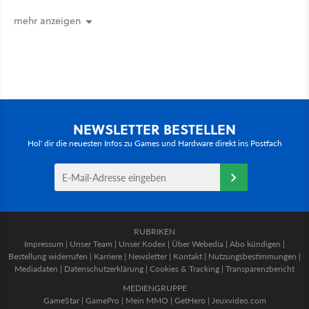
sogar eine richtige Beschwörer-
Klasse
mehr anzeigen
NEWSLETTER BESTELLEN
Hol' dir die neuesten Infos zu Games und Hardware direkt ins Postfach
RUBRIKEN
Impressum
|
Unser Team
|
Unser Kodex
|
Über Webedia
|
Abo kündigen
|
Bestellung widerrufen
|
Karriere
|
Newsletter
|
Kontakt
|
Nutzungsbestimmungen
|
Mediadaten
|
Datenschutzerklärung
|
Cookies & Tracking
|
Transparenzbericht
MEDIENGRUPPE
GameStar
|
GamePro
|
Mein MMO
|
GetHero
|
Jeuxvideo.com