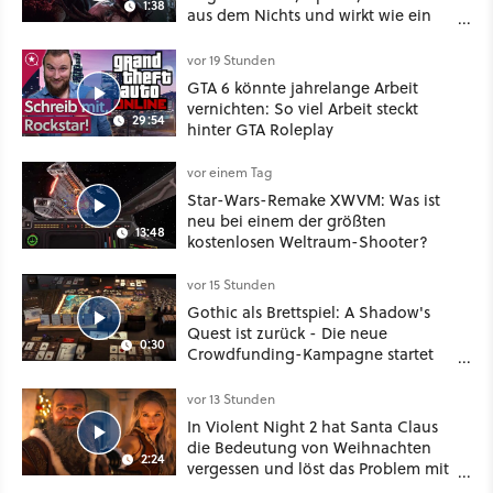
1:38
aus dem Nichts und wirkt wie ein
Mix aus Baldur's Gate 3, XCOM und
Mass Effect
vor 19 Stunden
GTA 6 könnte jahrelange Arbeit
vernichten: So viel Arbeit steckt
29:54
hinter GTA Roleplay
vor einem Tag
Star-Wars-Remake XWVM: Was ist
neu bei einem der größten
13:48
kostenlosen Weltraum-Shooter?
vor 15 Stunden
Gothic als Brettspiel: A Shadow's
Quest ist zurück - Die neue
0:30
Crowdfunding-Kampagne startet
im September
vor 13 Stunden
In Violent Night 2 hat Santa Claus
die Bedeutung von Weihnachten
2:24
vergessen und löst das Problem mit
viel roher Gewalt