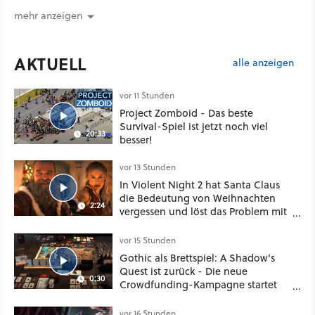
mehr anzeigen
AKTUELL
alle anzeigen
vor 11 Stunden
Project Zomboid - Das beste
Survival-Spiel ist jetzt noch viel
20:33
besser!
vor 13 Stunden
In Violent Night 2 hat Santa Claus
die Bedeutung von Weihnachten
2:24
vergessen und löst das Problem mit
viel roher Gewalt
vor 15 Stunden
Gothic als Brettspiel: A Shadow's
Quest ist zurück - Die neue
0:30
Crowdfunding-Kampagne startet
im September
vor 16 Stunden