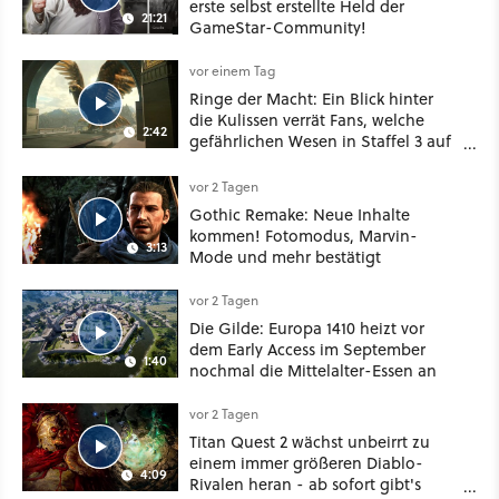
erste selbst erstellte Held der
21:21
GameStar-Community!
vor einem Tag
Ringe der Macht: Ein Blick hinter
die Kulissen verrät Fans, welche
2:42
gefährlichen Wesen in Staffel 3 auf
sie warten
vor 2 Tagen
Gothic Remake: Neue Inhalte
kommen! Fotomodus, Marvin-
3:13
Mode und mehr bestätigt
vor 2 Tagen
Die Gilde: Europa 1410 heizt vor
dem Early Access im September
1:40
nochmal die Mittelalter-Essen an
vor 2 Tagen
Titan Quest 2 wächst unbeirrt zu
einem immer größeren Diablo-
4:09
Rivalen heran - ab sofort gibt's