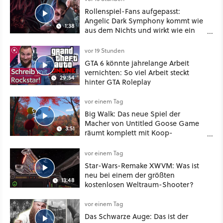
Rollenspiel-Fans aufgepasst:
Angelic Dark Symphony kommt wie
1:38
aus dem Nichts und wirkt wie ein
Mix aus Baldur's Gate 3, XCOM und
Mass Effect
vor 19 Stunden
GTA 6 könnte jahrelange Arbeit
vernichten: So viel Arbeit steckt
29:54
hinter GTA Roleplay
vor einem Tag
Big Walk: Das neue Spiel der
Macher von Untitled Goose Game
3:51
räumt komplett mit Koop-
Konventionen auf
vor einem Tag
Star-Wars-Remake XWVM: Was ist
neu bei einem der größten
13:48
kostenlosen Weltraum-Shooter?
vor einem Tag
Das Schwarze Auge: Das ist der