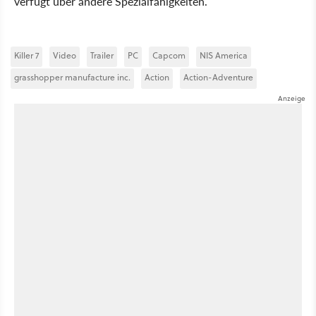
verfügt über andere Spezialfähigkeiten.
Killer 7
Video
Trailer
PC
Capcom
NIS America
grasshopper manufacture inc.
Action
Action-Adventure