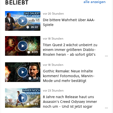
BELIEBT
alle anzeigen
vor 20 Stunden
Die bittere Wahrheit über AAA-
Spiele
26:22
vor 18 Stunden
Titan Quest 2 wächst unbeirrt zu
einem immer größeren Diablo-
4:09
Rivalen heran - ab sofort gibt's
sogar eine richtige Beschwörer-
Klasse
vor 18 Stunden
Gothic Remake: Neue Inhalte
kommen! Fotomodus, Marvin-
3:13
Mode und mehr bestätigt
vor 23 Stunden
8 Jahre nach Release haut uns
Assassin's Creed Odyssey immer
14:45
noch um - Und ist jetzt sogar
besser!