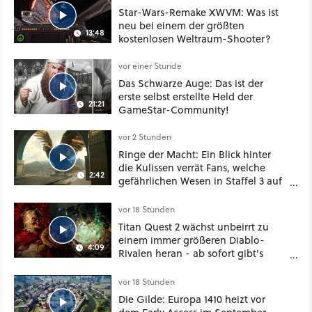
Star-Wars-Remake XWVM: Was ist
neu bei einem der größten
13:48
kostenlosen Weltraum-Shooter?
vor einer Stunde
Das Schwarze Auge: Das ist der
erste selbst erstellte Held der
21:21
GameStar-Community!
vor 2 Stunden
Ringe der Macht: Ein Blick hinter
die Kulissen verrät Fans, welche
2:42
gefährlichen Wesen in Staffel 3 auf
sie warten
vor 18 Stunden
Titan Quest 2 wächst unbeirrt zu
einem immer größeren Diablo-
4:09
Rivalen heran - ab sofort gibt's
sogar eine richtige Beschwörer-
Klasse
vor 18 Stunden
Die Gilde: Europa 1410 heizt vor