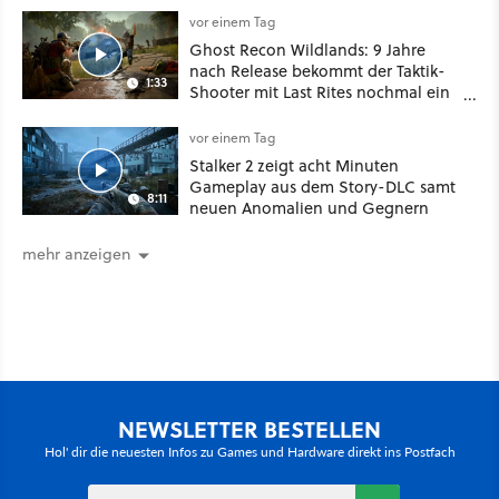
vor einem Tag
Ghost Recon Wildlands: 9 Jahre
nach Release bekommt der Taktik-
1:33
Shooter mit Last Rites nochmal ein
dickes Update
vor einem Tag
Stalker 2 zeigt acht Minuten
Gameplay aus dem Story-DLC samt
8:11
neuen Anomalien und Gegnern
mehr anzeigen
NEWSLETTER BESTELLEN
Hol' dir die neuesten Infos zu Games und Hardware direkt ins Postfach