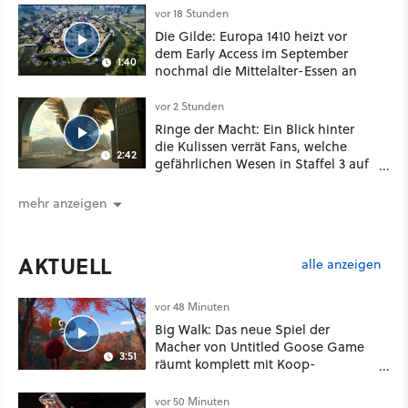
vor 18 Stunden
Die Gilde: Europa 1410 heizt vor
dem Early Access im September
1:40
nochmal die Mittelalter-Essen an
vor 2 Stunden
Ringe der Macht: Ein Blick hinter
die Kulissen verrät Fans, welche
2:42
gefährlichen Wesen in Staffel 3 auf
sie warten
mehr anzeigen
AKTUELL
alle anzeigen
vor 48 Minuten
Big Walk: Das neue Spiel der
Macher von Untitled Goose Game
3:51
räumt komplett mit Koop-
Konventionen auf
vor 50 Minuten