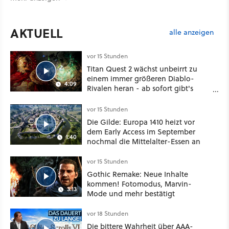
AKTUELL
alle anzeigen
vor 15 Stunden
Titan Quest 2 wächst unbeirrt zu
einem immer größeren Diablo-
4:09
Rivalen heran - ab sofort gibt's
sogar eine richtige Beschwörer-
Klasse
vor 15 Stunden
Die Gilde: Europa 1410 heizt vor
dem Early Access im September
1:40
nochmal die Mittelalter-Essen an
vor 15 Stunden
Gothic Remake: Neue Inhalte
kommen! Fotomodus, Marvin-
3:13
Mode und mehr bestätigt
vor 18 Stunden
Die bittere Wahrheit über AAA-