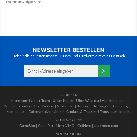
mehr anzeigen
NEWSLETTER BESTELLEN
Hol' dir die neuesten Infos zu Games und Hardware direkt ins Postfach
RUBRIKEN
Impressum
|
Unser Team
|
Unser Kodex
|
Über Webedia
|
Abo kündigen
|
Bestellung widerrufen
|
Karriere
|
Newsletter
|
Kontakt
|
Nutzungsbestimmungen
|
Mediadaten
|
Datenschutzerklärung
|
Cookies & Tracking
|
Transparenzbericht
MEDIENGRUPPE
GameStar
|
GamePro
|
Mein MMO
|
GetHero
|
Jeuxvideo.com
SOCIAL MEDIA