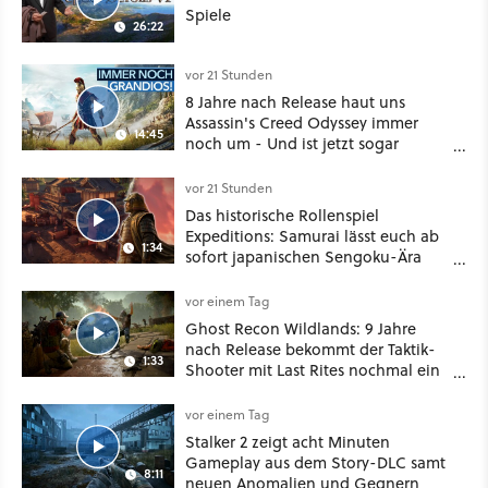
Spiele
26:22
vor 21 Stunden
8 Jahre nach Release haut uns
Assassin's Creed Odyssey immer
14:45
noch um - Und ist jetzt sogar
besser!
vor 21 Stunden
Das historische Rollenspiel
Expeditions: Samurai lässt euch ab
1:34
sofort japanischen Sengoku-Ära
aufmischen - wahlweise mit Gewalt
oder Diplomatie
vor einem Tag
Ghost Recon Wildlands: 9 Jahre
nach Release bekommt der Taktik-
1:33
Shooter mit Last Rites nochmal ein
dickes Update
vor einem Tag
Stalker 2 zeigt acht Minuten
Gameplay aus dem Story-DLC samt
8:11
neuen Anomalien und Gegnern