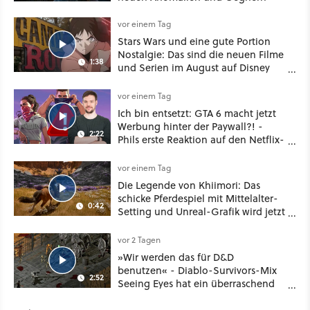
vor einem Tag
Stars Wars und eine gute Portion
Nostalgie: Das sind die neuen Filme
1:38
und Serien im August auf Disney
Plus
vor einem Tag
Ich bin entsetzt: GTA 6 macht jetzt
Werbung hinter der Paywall?! -
2:22
Phils erste Reaktion auf den Netflix-
Deal
vor einem Tag
Die Legende von Khiimori: Das
schicke Pferdespiel mit Mittelalter-
0:42
Setting und Unreal-Grafik wird jetzt
noch größer und gefährlicher
vor 2 Tagen
»Wir werden das für D&D
benutzen« - Diablo-Survivors-Mix
2:52
Seeing Eyes hat ein überraschend
nützliches Map-Tool