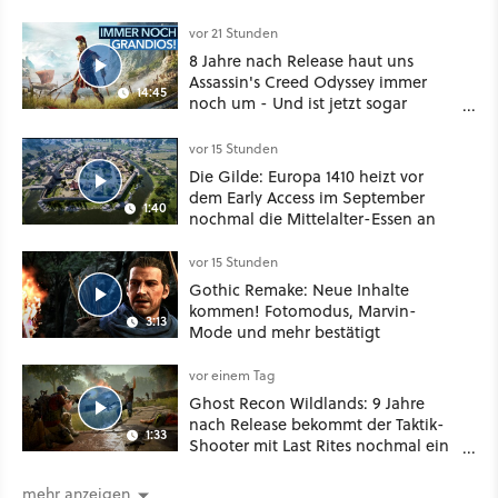
sogar eine richtige Beschwörer-
Klasse
vor 21 Stunden
8 Jahre nach Release haut uns
Assassin's Creed Odyssey immer
14:45
noch um - Und ist jetzt sogar
besser!
vor 15 Stunden
Die Gilde: Europa 1410 heizt vor
dem Early Access im September
1:40
nochmal die Mittelalter-Essen an
vor 15 Stunden
Gothic Remake: Neue Inhalte
kommen! Fotomodus, Marvin-
3:13
Mode und mehr bestätigt
vor einem Tag
Ghost Recon Wildlands: 9 Jahre
nach Release bekommt der Taktik-
1:33
Shooter mit Last Rites nochmal ein
dickes Update
mehr anzeigen