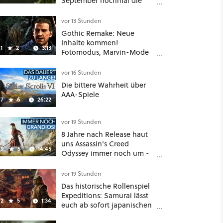
September nochmal die
Mittelalter-Essen an
vor 13 Stunden
Gothic Remake: Neue
Inhalte kommen!
1
2
3:13
Fotomodus, Marvin-Mode
und mehr bestätigt
vor 16 Stunden
Die bittere Wahrheit über
AAA-Spiele
7
6
26:22
vor 19 Stunden
8 Jahre nach Release haut
uns Assassin's Creed
9
5
14:45
Odyssey immer noch um -
Und ist jetzt sogar besser!
vor 19 Stunden
Das historische Rollenspiel
Expeditions: Samurai lässt
2
5
1:34
euch ab sofort japanischen
Sengoku-Ära aufmischen -