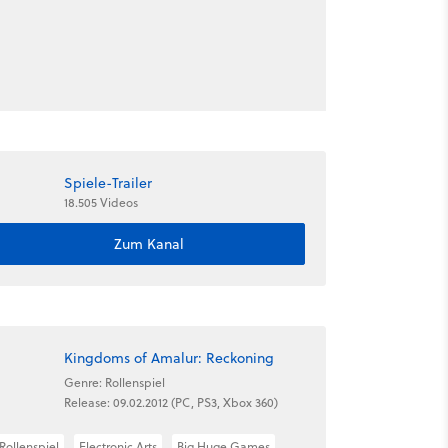
Spiele-Trailer
18.505 Videos
Zum Kanal
Kingdoms of Amalur: Reckoning
Genre: Rollenspiel
Release: 09.02.2012 (PC, PS3, Xbox 360)
Rollenspiel
Electronic Arts
Big Huge Games