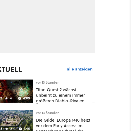
KTUELL
alle anzeigen
vor 13 Stunden
Titan Quest 2 wächst
unbeirrt zu einem immer
2
4
4:09
größeren Diablo-Rivalen
heran - ab sofort gibt's
sogar eine richtige
vor 13 Stunden
Beschwörer-Klasse
Die Gilde: Europa 1410 heizt
vor dem Early Access im
8
2
1:40