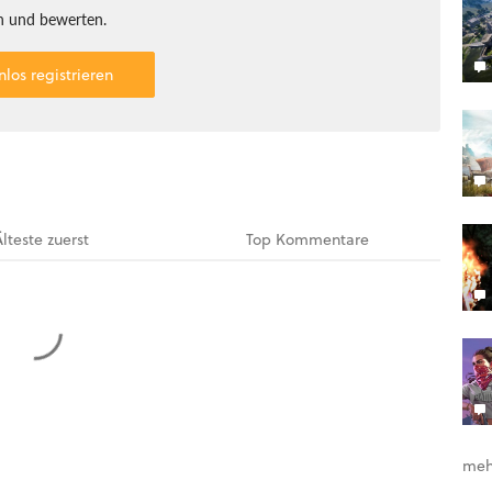
 und bewerten.
nlos registrieren
Älteste
zuerst
Top
Kommentare
meh