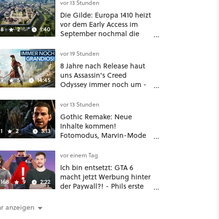
sogar eine richtige
vor 13 Stunden
Beschwörer-Klasse
Die Gilde: Europa 1410 heizt
vor dem Early Access im
8
2
1:40
September nochmal die
Mittelalter-Essen an
vor 19 Stunden
8 Jahre nach Release haut
uns Assassin's Creed
9
5
14:45
Odyssey immer noch um -
Und ist jetzt sogar besser!
vor 13 Stunden
Gothic Remake: Neue
Inhalte kommen!
1
2
3:13
Fotomodus, Marvin-Mode
und mehr bestätigt
vor einem Tag
Ich bin entsetzt: GTA 6
macht jetzt Werbung hinter
168
9
2:22
der Paywall?! - Phils erste
Reaktion auf den Netflix-
Deal
r anzeigen