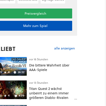
Preisvergleich
Mehr zum Spiel
LIEBT
alle anzeigen
vor 16 Stunden
Die bittere Wahrheit über
AAA-Spiele
5
4
26:22
vor 13 Stunden
Titan Quest 2 wächst
unbeirrt zu einem immer
2
4
4:09
größeren Diablo-Rivalen
heran - ab sofort gibt's