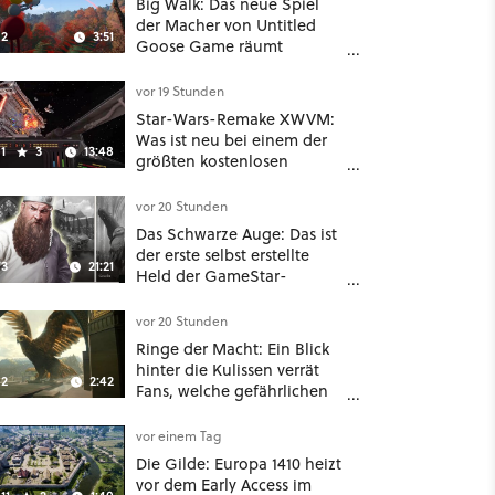
Big Walk: Das neue Spiel
der Macher von Untitled
2
3:51
Goose Game räumt
komplett mit Koop-
Konventionen auf
vor 19 Stunden
Star-Wars-Remake XWVM:
Was ist neu bei einem der
1
3
13:48
größten kostenlosen
Weltraum-Shooter?
vor 20 Stunden
Das Schwarze Auge: Das ist
der erste selbst erstellte
3
21:21
Held der GameStar-
Community!
vor 20 Stunden
Ringe der Macht: Ein Blick
hinter die Kulissen verrät
2
2:42
Fans, welche gefährlichen
Wesen in Staffel 3 auf sie
warten
vor einem Tag
Die Gilde: Europa 1410 heizt
vor dem Early Access im