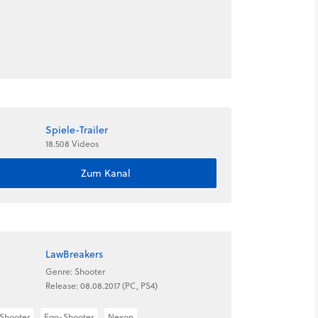
Spiele-Trailer
18.508 Videos
Zum Kanal
LawBreakers
Genre: Shooter
Release: 08.08.2017 (PC, PS4)
Shooter
Ego-Shooter
Nexon