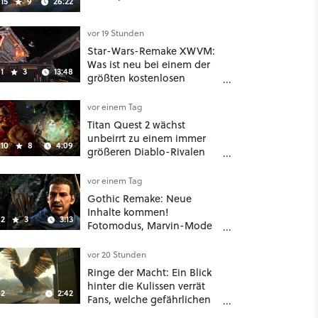
15
9
26:22
vor 19 Stunden
Star-Wars-Remake XWVM:
Was ist neu bei einem der
1
3
13:48
größten kostenlosen
Weltraum-Shooter?
vor einem Tag
Titan Quest 2 wächst
unbeirrt zu einem immer
10
8
4:09
größeren Diablo-Rivalen
heran - ab sofort gibt's
sogar eine richtige
vor einem Tag
Beschwörer-Klasse
Gothic Remake: Neue
Inhalte kommen!
2
3
3:13
Fotomodus, Marvin-Mode
und mehr bestätigt
vor 20 Stunden
Ringe der Macht: Ein Blick
hinter die Kulissen verrät
2
2:42
Fans, welche gefährlichen
Wesen in Staffel 3 auf sie