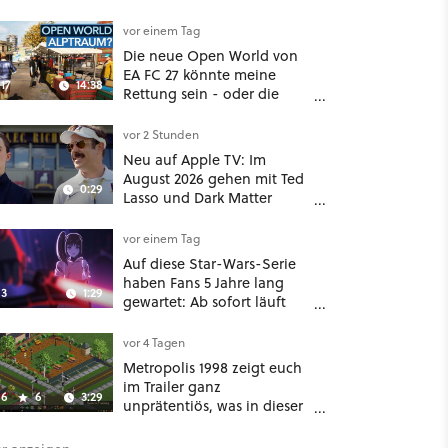
ein Wasserreservoir
geschüttet
vor einem Tag
Die neue Open World von
EA FC 27 könnte meine
17
14:38
Rettung sein - oder die
komplette Hölle!
vor 2 Stunden
Neu auf Apple TV: Im
August 2026 gehen mit Ted
0:29
Lasso und Dark Matter
gleich zwei große Serien-
Highlights weiter
vor einem Tag
Auf diese Star-Wars-Serie
haben Fans 5 Jahre lang
3
1:29
gewartet: Ab sofort läuft
The Ninth Jedi im Abo bei
Disney Plus
vor 4 Tagen
Metropolis 1998 zeigt euch
im Trailer ganz
6
6
3:29
unprätentiös, was in dieser
Städtebausimulation alles
möglich ist