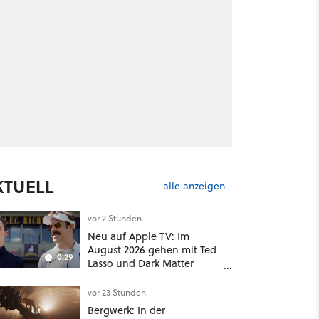
KTUELL
alle anzeigen
vor 2 Stunden
Neu auf Apple TV: Im
August 2026 gehen mit Ted
0:29
Lasso und Dark Matter
gleich zwei große Serien-
Highlights weiter
vor 23 Stunden
Bergwerk: In der