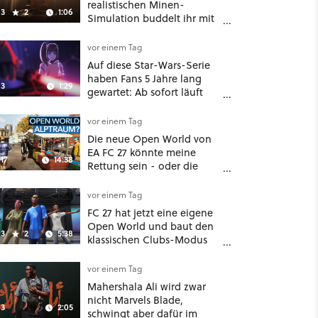
realistischen Minen-
3
2
1:06
Simulation buddelt ihr mit
dicken Maschinen
möglichst vorsichtig Kohle
vor einem Tag
aus
Auf diese Star-Wars-Serie
haben Fans 5 Jahre lang
3
1:29
gewartet: Ab sofort läuft
The Ninth Jedi im Abo bei
Disney Plus
vor einem Tag
Die neue Open World von
EA FC 27 könnte meine
17
14:38
Rettung sein - oder die
komplette Hölle!
vor einem Tag
FC 27 hat jetzt eine eigene
Open World und baut den
3
2
5:38
klassischen Clubs-Modus
zu einer riesigen 100-
Spieler-Sandbox aus
vor einem Tag
Mahershala Ali wird zwar
nicht Marvels Blade,
3
2:05
schwingt aber dafür im