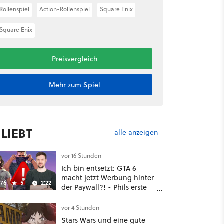
Rollenspiel
Action-Rollenspiel
Square Enix
Square Enix
Preisvergleich
Mehr zum Spiel
LIEBT
alle anzeigen
vor 16 Stunden
Ich bin entsetzt: GTA 6
macht jetzt Werbung hinter
76
5
2:22
der Paywall?! - Phils erste
Reaktion auf den Netflix-
Deal
vor 4 Stunden
Stars Wars und eine gute