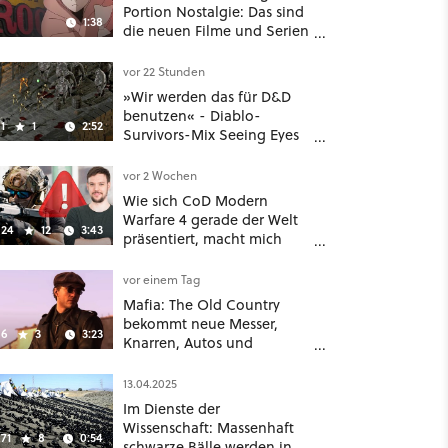
Portion Nostalgie: Das sind
1:38
die neuen Filme und Serien
im August auf Disney Plus
vor 22 Stunden
»Wir werden das für D&D
benutzen« - Diablo-
1
1
2:52
Survivors-Mix Seeing Eyes
hat ein überraschend
nützliches Map-Tool
vor 2 Wochen
Wie sich CoD Modern
Warfare 4 gerade der Welt
24
12
3:43
präsentiert, macht mich
absolut fassungslos
vor einem Tag
Mafia: The Old Country
bekommt neue Messer,
6
3
3:23
Knarren, Autos und
Aufgaben - Der erste DLC
hat mehr dabei als nur
13.04.2025
Story
Im Dienste der
Wissenschaft: Massenhaft
71
8
0:54
schwarze Bälle werden in