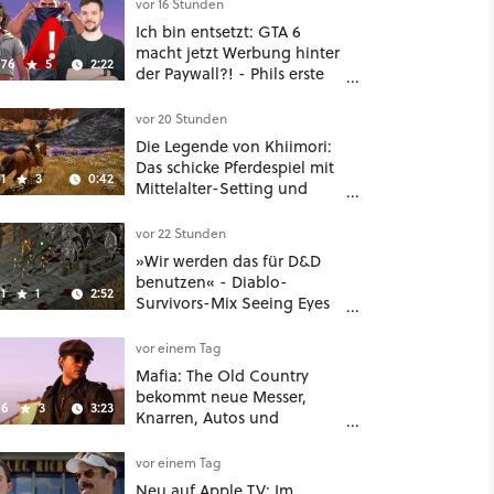
vor 16 Stunden
Ich bin entsetzt: GTA 6
macht jetzt Werbung hinter
76
5
2:22
der Paywall?! - Phils erste
Reaktion auf den Netflix-
Deal
vor 20 Stunden
Die Legende von Khiimori:
Das schicke Pferdespiel mit
1
3
0:42
Mittelalter-Setting und
Unreal-Grafik wird jetzt
noch größer und
vor 22 Stunden
gefährlicher
»Wir werden das für D&D
benutzen« - Diablo-
1
1
2:52
Survivors-Mix Seeing Eyes
hat ein überraschend
nützliches Map-Tool
vor einem Tag
Mafia: The Old Country
bekommt neue Messer,
6
3
3:23
Knarren, Autos und
Aufgaben - Der erste DLC
hat mehr dabei als nur
vor einem Tag
Story
Neu auf Apple TV: Im