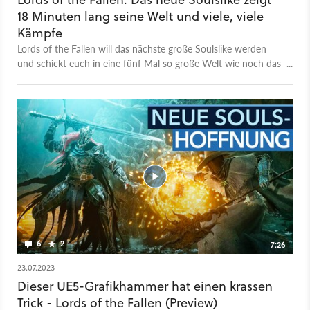
18 Minuten lang seine Welt und viele, viele
Kämpfe
Lords of the Fallen will das nächste große Soulslike werden
und schickt euch in eine fünf Mal so große Welt wie noch das
Original aus dem Jahr 2014. Hier geht es um um den Kampf
gegen den einst besiegten Dämonengott Adyr. Als dunkler
Kreuzritter durchquert ihr dafür sowohl das Reich der
Lebenden als auch das der Toten. Das neue Video zeigt euch
gleich 18 Minuten davon. In denen seht ihr die Region von
Mournstead, in der ihr euch bereits sehr früh im Spiel mit
Pieta anlegt, einem der ersten Bosse, die die Skyrest Bridge
beschützt. Um sie zu besiegen, setzt ihr auf eine Mischung aus
Nahkampf, Fernkampf und Magie. Lords of the Fallen
erscheint am 13. Oktober 2023.
6
2
7:26
23.07.2023
Dieser UE5-Grafikhammer hat einen krassen
Trick - Lords of the Fallen (Preview)