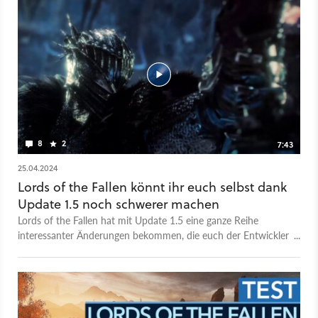
8
2
7:43
25.04.2024
Lords of the Fallen könnt ihr euch selbst dank
Update 1.5 noch schwerer machen
Lords of the Fallen hat mit Update 1.5 eine ganze Reihe
interessanter Änderungen bekommen, die euch der Entwickler
jetzt im neuen Video vorstellt. In dem Master of Fate
genannten Update bekommt ihr neue Modi, in denen ihr euer
Spielerlebnis im Detail konfigurieren könnt. Hierzu gehört das
Anpassen der Gegnerdichte, die zufällige Verteilung der Items,
die ihr von Gegnern bekommt bis hin zur Einführung eines