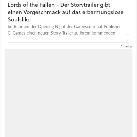
Lords of the Fallen - Der Storytrailer gibt
einen Vorgeschmack auf das erbarmungslose
Soulslike
Im Rahmen der Opening Night der Gamescom hat Publisher
Ci Games einen neuen Story-Trailer zu ihrem kommenden
Soulslike Lords of the Fallen vorgestellt, der uns jede Menge
scheußlicher Monster präsentiert. In Lords of the Fallen müsst
ihr euch als einer der sagenumwobenen dunklen
Kreuzritter auf ein Abenteuer begeben, um den Dämonengott
Adyr zu stürzen. Das Dark-Fantasy-Rollenspiel soll am 13.
Oktober 2023 für PC, Playstation 5 und Xbox Series X/S
erschienen.