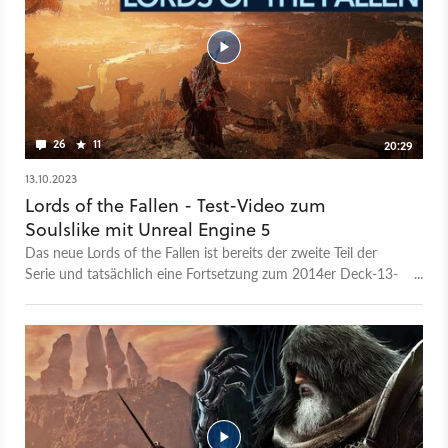
Permadeath-Modus, der das Spiel in ein Roguelite-Abenteuer
verwandelt. Die neueste kostenlose Update-Erweiterung
Master of Fate für Lords of the Fallen ist bereits erschienen.
26
11
20:29
13.10.2023
Lords of the Fallen - Test-Video zum
Soulslike mit Unreal Engine 5
Das neue Lords of the Fallen ist bereits der zweite Teil der
Serie und tatsächlich eine Fortsetzung zum 2014er Deck-13-
Original mit dem selben Namen. Aber ihr müsst den Vorgänger
nicht kennen, um mit dem neuen Lords of the Fallen sehr viel
Spaß zu haben. Ein sehr leistungsstarker PC ist hingegen sehr
nützlich, denn das Unreal-Engine-5-Spiel sieht nicht nur
herausragend gut aus, es braucht auch viel Leistung. Zum
Glück kann Lords of the Fallen aber nicht nur bei der Grafik
überzeugen, sondern bietet auch tolles Souls-Gameplay und
viel Umfang. Ihr könnt das komplette Spiel sogar im Koop