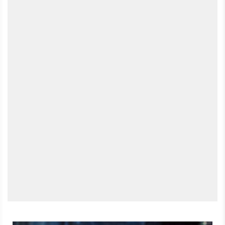
Einige davon stellt er in diesem Video vor und er erklärt auch,
warum ihn die Lust am minimalen HUD gepackt hat. Hier gibt
es HUD-Mods für viele Spiele, unter anderem auch Call of
Duty: Diese drei Mods sind übrigens gute Startpunkte, wenn
ihr das HUD von Battlefront 2 modden wollt: SmallerHUD
Scott's Simplistic HUD Scott's Simplistic HUD Ultimate Ihr
könnt aber auch im Spiel schon zwischen vollem HUD, nur
Zieloptik und gar keinem HUD wählen, allerdings habt ihr mit
Mods mehr Kontrolle über die angezeigten Elemente, falls
euch die Optionen vom Spiel zu viel rausnehmen.