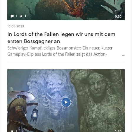
Entwicklerteam Hexworks unsere Fragen zum Spiel
beantwortet.
1
1
0:30
10.08.2023
In Lords of the Fallen legen wir uns mit dem
ersten Bossgegner an
Schwieriger Kampf, ekliges Bossmonster: Ein neuer, kurzer
Gameplay-Clip aus Lords of the Fallen zeigt das Action-
Rollenspiel in all seiner Pracht. Ihr bekommt darin auch einen
ersten Einblick in das Kampfsystem; das Video wurde uns von
Entwickler Hexworks zur Verfügung gestellt. GameStar-Autor
William Schubert hat Lords of the Fallen zwei Stunden lang
gespielt und verrät euch in der Preview seine Eindrücken zum
Spiel, das denselben Namen wie der Vorgänger aus dem Jahr
2014 trägt, aber am 13. Oktober 2023 erscheint. In dem
Action-Rollenspiel wählt ihr aus neun Klassen einen Charakter
aus und tretet gegen allerlei albtraumhafte Kreaturen an,
sowohl in einer mittelalterlich angehauchten Fantasy-Welt als
auch in der parallel existierenden Totenwelt. Dank einer
Lampe seid ihr in der Lage, zwischen den Welten hin und her
1
0:40