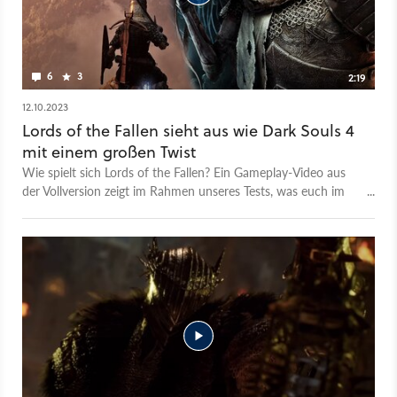
erleben, allerdings gibt es da ein paar kuriose
Einschränkungen. Auf diese und andere Schwächen, aber
auch auf die vielen Stärken gehen wir im Test-Video zu Lords
of the Fallen ein. Lords of the Fallen gibt's ab dem 13.10. für
6
3
2:19
PC, PS5 und Xbox Series X/S.
12.10.2023
Lords of the Fallen sieht aus wie Dark Souls 4
mit einem großen Twist
Wie spielt sich Lords of the Fallen? Ein Gameplay-Video aus
der Vollversion zeigt im Rahmen unseres Tests, was euch im
Action-Rollenspiel erwartet. GameStar-Autor Christian
Schwarz hat dafür zwei Minuten aus dem Spiel
aufgenommen, in denen sein Charakter mit klassischer
Schwert-Schild-Kombo gegen Unholde kämpft und sogar eine
ähnlich absurde Kopfbedeckung trägt wie es sie in der Dark-
Souls-Serie gibt. Die große Besonderheit von Lords of the
Fallen seht ihr ebenfalls im Video: Mit einer Laterne könnt ihr
eine Parallelwelt der Toten sichtbar machen, die unter der
normalen Level-Struktur liegt. Lords of the Fallen erscheint am
13. Oktober 2023.