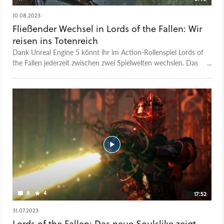
zu wechseln.
10.08.2023
Fließender Wechsel in Lords of the Fallen: Wir
reisen ins Totenreich
Dank Unreal Engine 5 könnt ihr im Action-Rollenspiel Lords of
the Fallen jederzeit zwischen zwei Spielwelten wechslen. Das
Gameplay-Video zeigt wie. Der Clip wurde uns von Entwickler
Hexworks zur Verfügung gestellt. GameStar-Autor William
Schubert hat Lords of the Fallen zwei Stunden lang gespielt
und verrät euch in der Preview seine Eindrücken zum Spiel,
das denselben Namen wie der Vorgänger aus dem Jahr 2014
trägt, aber am 13. Oktober 2023 erscheint. In dem Action-
Rollenspiel wählt ihr aus neun Klassen einen Charakter aus
und tretet gegen allerlei albtraumhafte Kreaturen an, sowohl
in einer mittelalterlich angehauchten Fantasy-Welt als auch in
der parallel existierenden Totenwelt. Dank einer Lampe seid ihr
in der Lage, zwischen den Welten hin und her zu wechseln.
8
4
17:52
31.07.2023
Lords of the Fallen: Das neue Soulslike zeigt