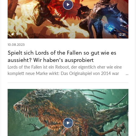
5
12:21
10.08.2023
Spielt sich Lords of the Fallen so gut wie es
aussieht? Wir haben's ausprobiert
Lords of the Fallen ist ein Reboot, der eigentlich eher wie eine
komplett neue Marke wirkt: Das Originalspiel von 2014 war
ein ziemlich behäbiges Soulslike aus den grauen Anfangszeiten
des Genres; mit einer festen Hauptfigur. Im neuen Spiel gibt’s
dagegen 8 Startklassen, schnelle Kämpfe, zwei düsteren
Parallelwelten und eine magische Laterne, die wir sogar in
Kämpfen nutzen. Das alles in schicker Unreal Engine 5-Grafik.
In der Theorie klingt das schon mal richtig spannend, aber
passt das Ganze denn zusammen und macht es - vor allem -
auch Spaß? Davon konnten wir uns in einer zweistündigen
Anspiel-Session überzeugen. Zusätzlich hat das