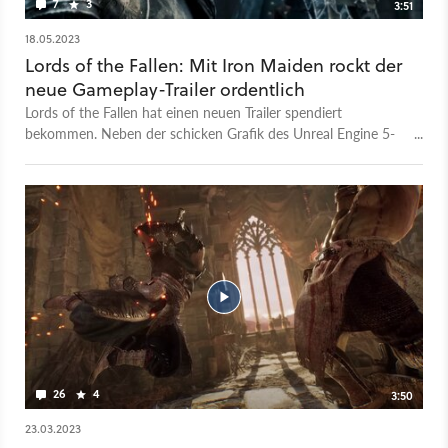
7
3
3:51
18.05.2023
Lords of the Fallen: Mit Iron Maiden rockt der
neue Gameplay-Trailer ordentlich
Lords of the Fallen hat einen neuen Trailer spendiert
bekommen. Neben der schicken Grafik des Unreal Engine 5-
Spiels zeigt das Video auch einige Gameplay-Ausschnitte.
Unterlegt wird das Ganze mit Iron Maidens Fear of the Dark.
Außerdem wurde der Release bekannt gegeben: Am 13.
Oktober 2023 erscheint Lords of the Fallen.
26
4
3:50
23.03.2023