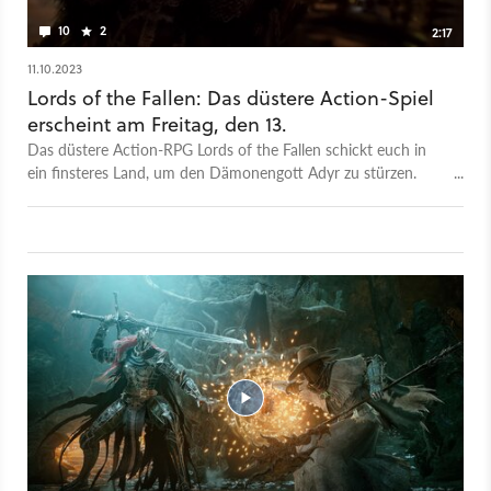
10
2
2:17
11.10.2023
Lords of the Fallen: Das düstere Action-Spiel
erscheint am Freitag, den 13.
Das düstere Action-RPG Lords of the Fallen schickt euch in
ein finsteres Land, um den Dämonengott Adyr zu stürzen.
Und das schon sehr bald: Denn das Spiel wird am Freitag den
13. Oktober 2023 erscheinen. Passend dazu gibt es jetzt den
finalen Trailer. In Sachen Gameplay erwartet euch hier ein
Soulslike, bei dem ihr euch durch eine weitläufige Fantasy-
Welt kämpft. Im Trailer selbst bekommt ihr einen erneuten
Einblick in die Kämpfe und damit natürlich auch die Gegner
und Bosse. Den Stil des Vorbilds hat man dabei so gut
getroffen, dass man glatt glauben könnte, hier ein Dark Souls
4 zu sehen, wenn man es nicht besser weiß. Lords of the
Fallen könnt ihr auf PC, PS5 und Xbox Series X|S spielen.