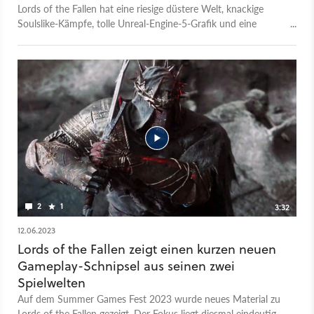
Lords of the Fallen hat eine riesige düstere Welt, knackige
Soulslike-Kämpfe, tolle Unreal-Engine-5-Grafik und eine
ziemlich clevere und einzigartige Gameplay-Idee. Nur das mit
dem Namen ist erstmal sehr verwirrend. "Ja moment mal”,
werdet ihr jetzt sagen, “das gab’s doch schon” und damit habt
ihr recht, denn schon 2014 ist unter genau diesem Namen
vom deutschen Studio Deck 13 und dem Publisher CI Games
ein Soulslike veröffentlicht worden. Dieses neue Lords of the
Fallen ist aber keine richtige Fortsetzung, sondern mehr so
eine Art Reboot. Und der wirkt erstmal recht ordentlich, denn
alles was wir bisher vom neuen Lords of the Fallen vom Studio
Hexworks gesehen haben, sieht sehr eindrucksvoll aus. Im
Video zeigt euch Michi, wieso sich Souls-Fans diesen Oktober
Freitag den 13. ganz dick im Kalender anstreichen sollten.
2
1
3:32
12.06.2023
Lords of the Fallen zeigt einen kurzen neuen
Gameplay-Schnipsel aus seinen zwei
Spielwelten
Auf dem Summer Games Fest 2023 wurde neues Material zu
Lords of the Fallen gezeigt. Der Fokus liegt diesmal eindeutig