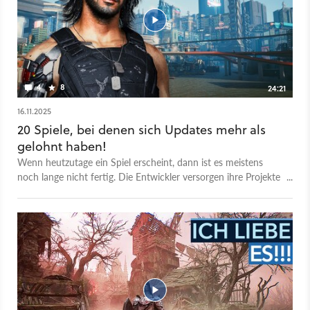
4
8
24:21
16.11.2025
20 Spiele, bei denen sich Updates mehr als
gelohnt haben!
Wenn heutzutage ein Spiel erscheint, dann ist es meistens
noch lange nicht fertig. Die Entwickler versorgen ihre Projekte
nämlich mittlerweile noch Monate nach Release mit Patches
und Updates. Das ist einerseits doof, weil viele Spiele auch
gerne mal unfertig und kaputt erscheinen - ich gucke dich an
Cyberpunk. Das ist andererseits ziemlich super, weil Spiele
dadurch auch im Nachhinein noch besser werden können.
Egal, ob die Release-Version schon fantastisch war oder nicht.
Um genau solche Titel soll es in diesem Video gehen.
Redakteur Jonas präsentiert euch 20 Spiele, die nach dem
Release durch Patches und Updates noch einmal deutlich an