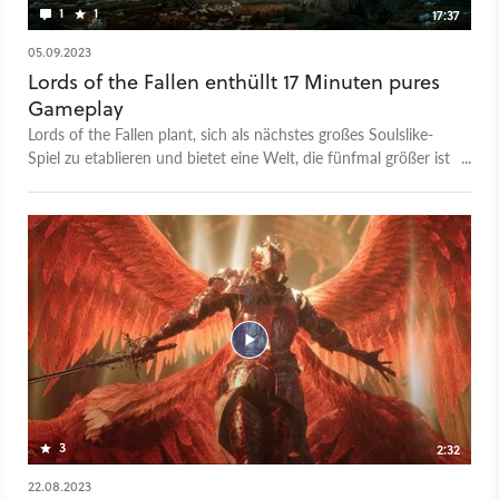
1
1
17:37
05.09.2023
Lords of the Fallen enthüllt 17 Minuten pures
Gameplay
Lords of the Fallen plant, sich als nächstes großes Soulslike-
Spiel zu etablieren und bietet eine Welt, die fünfmal größer ist
als die des Originals von 2014. Hier kämpft ihr gegen den
Dämonengott Adyr, den ihr vielleicht noch aus dem
ursprünglichen Lords of the Fallen kennt. Als düsterer
Kreuzritter bereist ihr sowohl die Welt der Lebenden als auch
die der Toten. Der Entwickler gibt euch regelmäßig neue
Gameplay-Einblicke in den Titel. Der neueste ist ganze 17
Minuten lang und besitzt keinerlei Unterbrechung oder
Schnitte. Dennoch bekommt ihr einen Einblick in
verschiedene Spielstile wie etwa den Vorgang mit einer Axt,
aber auch den Fernkampf mit Hilfe von Magie. Das Spiel wird
am 13. Oktober 2023 veröffentlicht.
3
2:32
22.08.2023