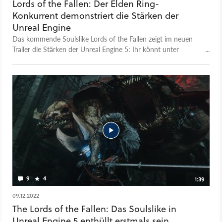
Lords of the Fallen: Der Elden Ring-
Konkurrent demonstriert die Stärken der
Unreal Engine
Das kommende Soulslike Lords of the Fallen zeigt im neuen
Trailer die Stärken der Unreal Engine 5: Ihr könnt unter
anderem die Charakterstellung, beeindruckende
Beleuchtungseffekte und die Chaos Physics Engine in Aktion
sehen.
9
4
1:39
09.12.2022
The Lords of the Fallen: Das Soulslike in
Unreal Engine 5 enthüllt erstmals sein