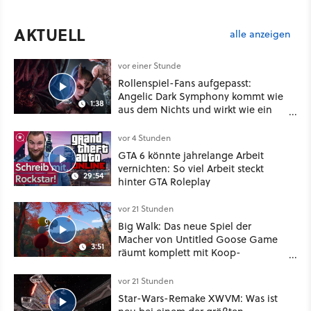
AKTUELL
alle anzeigen
vor einer Stunde
Rollenspiel-Fans aufgepasst:
Angelic Dark Symphony kommt wie
1:38
aus dem Nichts und wirkt wie ein
Mix aus Baldur's Gate 3, XCOM und
Mass Effect
vor 4 Stunden
GTA 6 könnte jahrelange Arbeit
vernichten: So viel Arbeit steckt
29:54
hinter GTA Roleplay
vor 21 Stunden
Big Walk: Das neue Spiel der
Macher von Untitled Goose Game
3:51
räumt komplett mit Koop-
Konventionen auf
vor 21 Stunden
Star-Wars-Remake XWVM: Was ist