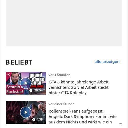
BELIEBT
alle anzeigen
vor 4 Stunden
GTA 6 könnte jahrelange Arbeit
vernichten: So viel Arbeit steckt
29:54
hinter GTA Roleplay
vor einer Stunde
Rollenspiel-Fans aufgepasst:
Angelic Dark Symphony kommt wie
1:38
aus dem Nichts und wirkt wie ein
Mix aus Baldur's Gate 3, XCOM und