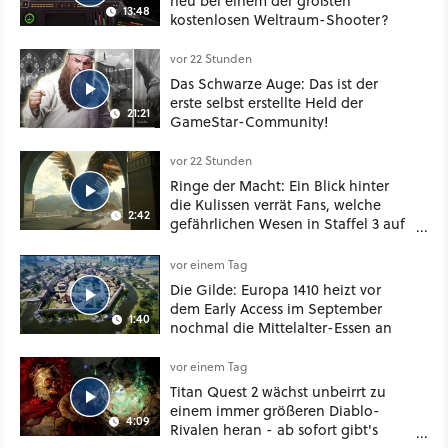
neu bei einem der größten
13:48
kostenlosen Weltraum-Shooter?
vor 22 Stunden
Das Schwarze Auge: Das ist der
erste selbst erstellte Held der
21:21
GameStar-Community!
vor 22 Stunden
Ringe der Macht: Ein Blick hinter
die Kulissen verrät Fans, welche
2:42
gefährlichen Wesen in Staffel 3 auf
sie warten
vor einem Tag
Die Gilde: Europa 1410 heizt vor
dem Early Access im September
1:40
nochmal die Mittelalter-Essen an
vor einem Tag
Titan Quest 2 wächst unbeirrt zu
einem immer größeren Diablo-
4:09
Rivalen heran - ab sofort gibt's