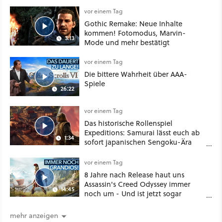
sogar eine richtige Beschwörer-
Klasse
vor einem Tag
Gothic Remake: Neue Inhalte
kommen! Fotomodus, Marvin-
3:13
Mode und mehr bestätigt
vor einem Tag
Die bittere Wahrheit über AAA-
Spiele
26:22
vor einem Tag
Das historische Rollenspiel
Expeditions: Samurai lässt euch ab
1:34
sofort japanischen Sengoku-Ära
aufmischen - wahlweise mit Gewalt
oder Diplomatie
vor einem Tag
8 Jahre nach Release haut uns
Assassin's Creed Odyssey immer
14:45
noch um - Und ist jetzt sogar
besser!
mehr anzeigen