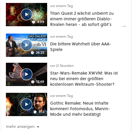
Mass Effect
vor einem Tag
Titan Quest 2 wächst unbeirrt zu
einem immer größeren Diablo-
4:09
Rivalen heran - ab sofort gibt's
sogar eine richtige Beschwörer-
Klasse
vor einem Tag
Die bittere Wahrheit über AAA-
Spiele
26:22
vor 21 Stunden
Star-Wars-Remake XWVM: Was ist
neu bei einem der größten
13:48
kostenlosen Weltraum-Shooter?
vor einem Tag
Gothic Remake: Neue Inhalte
kommen! Fotomodus, Marvin-
3:13
Mode und mehr bestätigt
mehr anzeigen