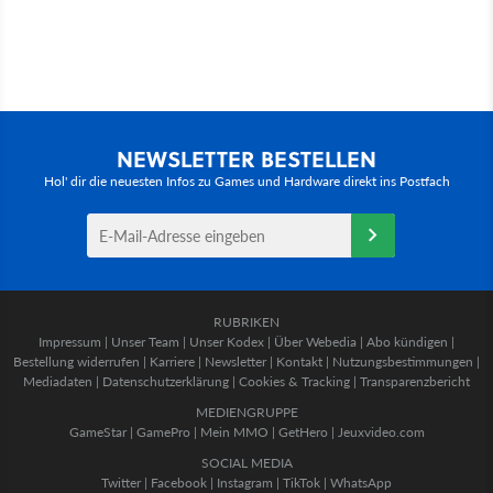
NEWSLETTER BESTELLEN
Hol' dir die neuesten Infos zu Games und Hardware direkt ins Postfach
RUBRIKEN
Impressum
|
Unser Team
|
Unser Kodex
|
Über Webedia
|
Abo kündigen
|
Bestellung widerrufen
|
Karriere
|
Newsletter
|
Kontakt
|
Nutzungsbestimmungen
|
Mediadaten
|
Datenschutzerklärung
|
Cookies & Tracking
|
Transparenzbericht
MEDIENGRUPPE
GameStar
|
GamePro
|
Mein MMO
|
GetHero
|
Jeuxvideo.com
SOCIAL MEDIA
Twitter
|
Facebook
|
Instagram
|
TikTok
|
WhatsApp