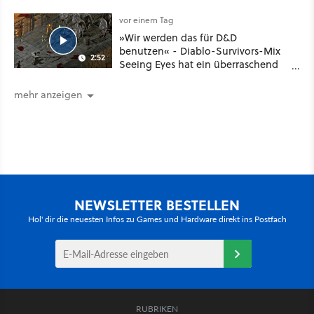
noch größer und gefährlicher
vor einem Tag
»Wir werden das für D&D
benutzen« - Diablo-Survivors-Mix
2:52
Seeing Eyes hat ein überraschend
nützliches Map-Tool
mehr anzeigen
NEWSLETTER BESTELLEN
Hol' dir die neuesten Infos zu Games und Hardware direkt ins Postfach
RUBRIKEN