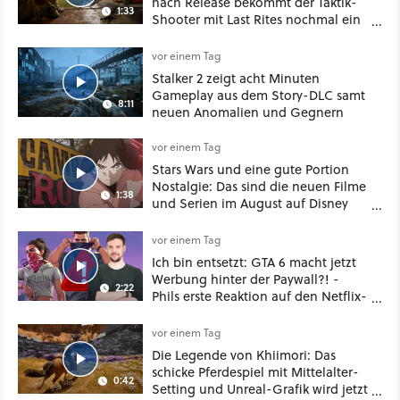
nach Release bekommt der Taktik-
1:33
Shooter mit Last Rites nochmal ein
dickes Update
vor einem Tag
Stalker 2 zeigt acht Minuten
Gameplay aus dem Story-DLC samt
8:11
neuen Anomalien und Gegnern
vor einem Tag
Stars Wars und eine gute Portion
Nostalgie: Das sind die neuen Filme
1:38
und Serien im August auf Disney
Plus
vor einem Tag
Ich bin entsetzt: GTA 6 macht jetzt
Werbung hinter der Paywall?! -
2:22
Phils erste Reaktion auf den Netflix-
Deal
vor einem Tag
Die Legende von Khiimori: Das
schicke Pferdespiel mit Mittelalter-
0:42
Setting und Unreal-Grafik wird jetzt