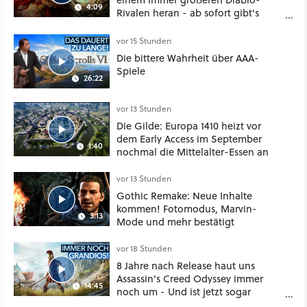
4:09
Rivalen heran - ab sofort gibt's
sogar eine richtige Beschwörer-
Klasse
vor 15 Stunden
Die bittere Wahrheit über AAA-
Spiele
26:22
vor 13 Stunden
Die Gilde: Europa 1410 heizt vor
dem Early Access im September
1:40
nochmal die Mittelalter-Essen an
vor 13 Stunden
Gothic Remake: Neue Inhalte
kommen! Fotomodus, Marvin-
3:13
Mode und mehr bestätigt
vor 18 Stunden
8 Jahre nach Release haut uns
Assassin's Creed Odyssey immer
14:45
noch um - Und ist jetzt sogar
besser!