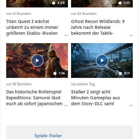
4:09
1:33
vor 13 Stunden
vor 23 Stunden
Titan Quest 2 wächst
Ghost Recon Wildlands: 9
unbeirrt zu einem immer
Jahre nach Release
größeren Diablo-Rivalen
bekommt der Taktik-
heran - ab sofort gibt's
Shooter mit Last Rites
sogar eine richtige
nochmal ein dickes Update
Beschwörer-Klasse
1:34
8:11
vor 18 Stunden
vor einem Tag
Das historische Rollenspiel
Stalker 2 zeigt acht
Expeditions: Samurai lässt
Minuten Gameplay aus
euch ab sofort japanischen
dem Story-DLC samt
Sengoku-Ära aufmischen -
neuen Anomalien und
wahlweise mit Gewalt oder
Gegnern
Diplomatie
Spiele-Trailer