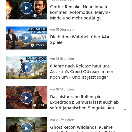
Gothic Remake: Neue Inhalte
kommen! Fotomodus, Marvin-
3:13
Mode und mehr bestätigt
vor 15 Stunden
Die bittere Wahrheit über AAA-
Spiele
26:22
vor 18 Stunden
8 Jahre nach Release haut uns
Assassin's Creed Odyssey immer
14:45
noch um - Und ist jetzt sogar
besser!
vor 18 Stunden
Das historische Rollenspiel
Expeditions: Samurai lässt euch ab
1:34
sofort japanischen Sengoku-Ära
aufmischen - wahlweise mit Gewalt
oder Diplomatie
vor 23 Stunden
Ghost Recon Wildlands: 9 Jahre