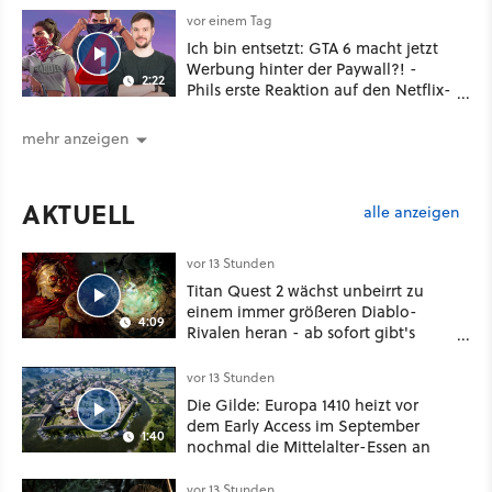
vor einem Tag
Ich bin entsetzt: GTA 6 macht jetzt
Werbung hinter der Paywall?! -
2:22
Phils erste Reaktion auf den Netflix-
Deal
mehr anzeigen
AKTUELL
alle anzeigen
vor 13 Stunden
Titan Quest 2 wächst unbeirrt zu
einem immer größeren Diablo-
4:09
Rivalen heran - ab sofort gibt's
sogar eine richtige Beschwörer-
Klasse
vor 13 Stunden
Die Gilde: Europa 1410 heizt vor
dem Early Access im September
1:40
nochmal die Mittelalter-Essen an
vor 13 Stunden