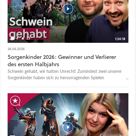
4
23
1:24:18
26.06.2026
Sorgenkinder 2026: Gewinner und Verlierer
des ersten Halbjahrs
Schwein gehabt, wir hatten Unrecht! Zumindest zwei unserer
Sorgenkinder haben sich zu hervorragenden Spielen
gemausert. Zwei weitere hingegen haben die Bauchlandung
hingelegt, die wir ihnen vorhergesagt hatten. Hier die fünf
Spiele: Crimson Desert Marathon Pragmata Highguard John
Carpenter's Toxic Commando Dieses Video ist eine Woche
lang exklusiv bei GameStar Plus verfügbar, danach könnt ihr es
auch auf Youtube und bei GameStar Talk anschauen und als
frei verfügbaren Podcast anhören. - Zum Artikel samt
Podcast-Version und früheren Folgen - Alle Folgen des
GameStar Podcasts - GameStar Podcast bei Apple Podcasts -