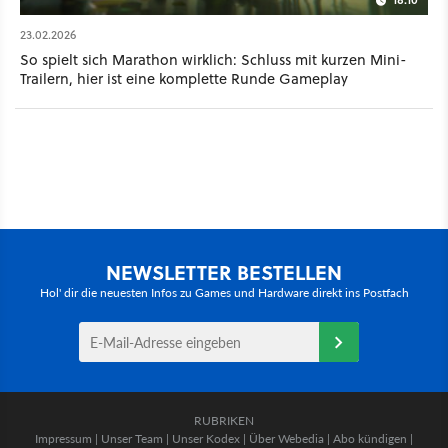
23.02.2026
So spielt sich Marathon wirklich: Schluss mit kurzen Mini-
Trailern, hier ist eine komplette Runde Gameplay
NEWSLETTER BESTELLEN
Hol' dir die neuesten Infos zu Games und Hardware direkt ins Postfach
RUBRIKEN
Impressum
|
Unser Team
|
Unser Kodex
|
Über Webedia
|
Abo kündigen
|