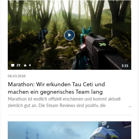
29
4
5:33
06.03.2026
Marathon: Wir erkunden Tau Ceti und
machen ein gegnerisches Team lang
Marathon ist endlich offiziell erschienen und kommt aktuell
ziemlich gut an. Die Steam Reviews sind positiv, die
Spielerzahlen zumindest in einem ordentlichen Bereich – und
wir stürzen uns natürlich auch rein ins Geschehen. Im
Gameplay-Clip seht ihr, wie wir die erste Map des Spiels
erkunden, ein paar Bots zerlegen, Beute einsammeln und ein
gegnerisches Team besiegen. Was ihr nicht seht: Direkt nach