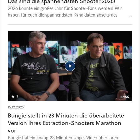
Das sind die spannendsten Shooter 2026!
(Kampfanarchistin mit extremer Manövrierfähigkeit und einer
2026 könnte ein großes Jahr für Shooter-Fans werden! Wir
Impuls-Kanone) Thief (Beschaffungsexperte mit optimierten
haben für euch die spannendsten Kandidaten abseits des
Visieren, Loot-Drophne und Greifhaken) Triage (Feldsanitäter
jährlichen COD-Releases zusammengetragen. 00:00 Intro
mit Heildrohnen, integrierten Reboot-Fähigkeiten und Buffs im
00:30 Judas 01:36 Hell Let Loose: Vietnam 02:36 Hunger
Kampf) Rook (Plünderer für Solo-Einsätze ohne mitgebrachte
03:37 '83 04:48 Beautiful Light 05:49 Gears of War: E-Day
Ausrüstung) Mehr Details erfahrt ihr auf dem offiziellen
06:47 Marathon 07:49 Max Payne 1+2 Remake 09:04 Defect
Blogeintrag der Entwickler. Marathon erscheint im März 2026.
10:05 Toxic Commando 11:21 Industria 2 12:32 Exoborne
13:33 Neo Berlin 2087 14:35 Rules of Engagement: The Grey
State 15:35 Mouse: PI For Hire 16:47 Den Of Wolves
17:46 Halo: Campaign Evolved 18:37 Sand: Raiders of Sophie
19:41 Ill 20:38 Kingmakers 21:40 No Law 22:51 4Loop
24:07 Outro
1
22:56
15.12.2025
Bungie stellt in 23 Minuten die überarbeitete
Version ihres Extraction-Shooters Marathon
vor
Bungie hat ein knapp 23 Minuten langes Video über ihren