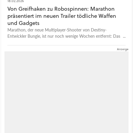
18.02.2026
Von Greifhaken zu Robospinnen: Marathon
präsentiert im neuen Trailer tödliche Waffen
und Gadgets
Marathon, der neue Multiplayer-Shooter von Destiny-
Entwickler Bungie, ist nur noch wenige Wochen entfernt: Das
Spiel erscheint am 5. März für PC, PS5 und Xbox Series X/S.
Mit der Warnung »der Tod wartet« gibt es jetzt nochmal einen
kurzen Gameplay-Trailer, der unter anderem einige der Waffen
und Gadgets zeigt, die ihr im Shooter mit euch herumtragt:
Neben den gewohnten Pistolen, Schrotflinten und
Scharfschützengewehren gibt es auch explodierende
Roboterspinnen und Greifhaken, mit denen ihr schnell die
Postion wechseln könnt. Ihr schützt euch außerdem mit
Energieschilden und klärt Gegner mithilfe einer Drohne auf.