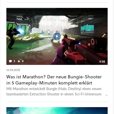
bekannt vorkommen: Marathon war 1994 einer der ersten
Shooter, die Bungie zum heutigen Ruf und Erfolg verhalfen.
Jetzt kehrt die Marke als Extraction-Shooter mit PvPvE-
Konzept zurück. Ähnlich wie in Hunt oder Tarkov gilt es also,
auf einer großen Map gegen anderen Squads zu bestehen,
Missionen zu erledigen und dann lebendig zu entkommen. Als
Setting dient der ferne Planet Tau Ceti IV, wo Cyber-Runner
im Auftrag mächtiger Mega-Corporations nach Beute suchen.
Der Release von ist für den 23. September 2025 geplant,
mehr zum Spiel erfahrt ihr in unserer großen Preview zu
Marathon.
3
4
4:58
12.04.2025
Was ist Marathon? Der neue Bungie-Shooter
in 5 Gameplay-Minuten komplett erklärt
Mit Marathon entwickelt Bungie (Halo, Destiny) einen neuen
teambasierten Extraction-Shooter in einem Sci-Fi-Universum
mit Cyberpunk-Elementen. Spieler schlüpfen dabei in die Rolle
von biosynthetischen Söldnern auf der Jagd nach Ruhm und
Beute in der fernen Welt von Tau Ceti IV. Im Video erklären