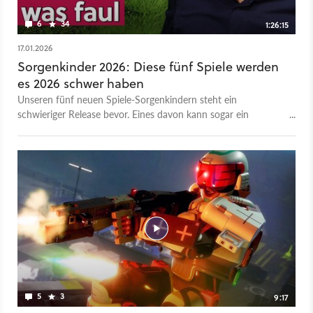
6
34
1:26:15
17.01.2026
Sorgenkinder 2026: Diese fünf Spiele werden
es 2026 schwer haben
Unseren fünf neuen Spiele-Sorgenkindern steht ein
schwieriger Release bevor. Eines davon kann sogar ein
legendäres Studio ins Verderben reißen. Hier die fünf
Kandidaten für dieses Mal: Crimson Desert Marathon
Pragmata Highguard John Carpenter's Toxic Commando
Dieses Video ist eine Woche lang exklusiv bei GameStar Plus
verfügbar, danach könnt ihr es auch auf Youtube und bei
GameStar Talk anschauen und als frei verfügbaren Podcast
anhören. - Zum Artikel samt Podcast-Version und früheren
Folgen - Alle Folgen des GameStar Podcasts - GameStar
Podcast bei Apple Podcasts - GameStar Podcast bei Spotify -
GameStar Podcast bei Podcast Addict
5
3
9:17