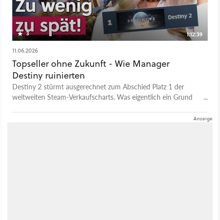
GameStar Podcast bei Spotify - GameStar Podcast bei
Podcast Addict
3
1:12:39
11.06.2026
Topseller ohne Zukunft - Wie Manager
Destiny ruinierten
Destiny 2 stürmt ausgerechnet zum Abschied Platz 1 der
weltweiten Steam-Verkaufscharts. Was eigentlich ein Grund
zum Feiern wäre, besiegelt in Wahrheit die offizielle
Beerdigung des beliebten MMO-Shooters, denn mit dem
finalen Update „Monument of Triumph“ wechselt das Spiel
dauerhaft in den reinen Wartungsmodus – neue
Erweiterungen oder Seasons wird es nie wieder geben. Warum
kommt diese gewaltige Welle der Begeisterung erst jetzt, wo
es eigentlich viel zu spät ist? Wie konnten Sony und Bungie
ein einstmals so erfolgreiches Franchise strategisch so sehr
gegen die Wand fahren? Und warum setzt die Chefetage alles
auf das strauchelnde neue Projekt Marathon, während ein
treues Millionen-Publikum praktisch im Regen stehen gelassen