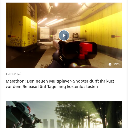
roten Katze bekannt, die sich auf eurem reglosen Körper
ausruht. Am 12. April 2025 um 19 Uhr soll der Gameplay-
Reveal stattfinden, dem ihr über den Twitch-Kanal des Spiels
live zuschauen könnt. Wann Marathon erscheinen soll, ist
bisher nicht bekannt.
2:25
13.02.2026
Marathon: Den neuen Multiplayer-Shooter dürft ihr kurz
vor dem Release fünf Tage lang kostenlos testen