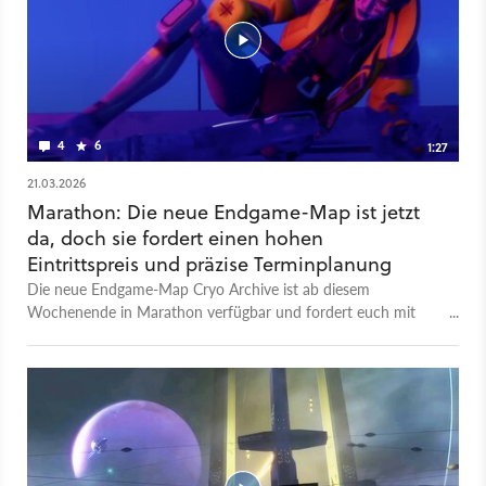
einzigartige Atmosphäre der Cyberpunk-Welt ein. Zuletzt
wurde bei Marathon mit Cryo Archive übrigens eine neue
Endgame-Map eingeführt, auf der die beste Beute, aber auch
die größten Gefahren des gesamten Spiels lauern.
4
6
1:27
21.03.2026
Marathon: Die neue Endgame-Map ist jetzt
da, doch sie fordert einen hohen
Eintrittspreis und präzise Terminplanung
Die neue Endgame-Map Cryo Archive ist ab diesem
Wochenende in Marathon verfügbar und fordert euch mit
einer Mischung aus knallharten Raid-Rätseln und intensiven
Nahkämpfen in engen Korridoren alles ab. In den Tiefen des
Labyrinths warten sieben Vaults mit dem wertvollsten Loot des
Spiels auf euch, doch der Zugang ist nicht immer möglich.
Ähnlich wie die Trials of Osiris in Destiny 2 könnt ihr die Karte
nämlich nur an den Wochenenden betreten.