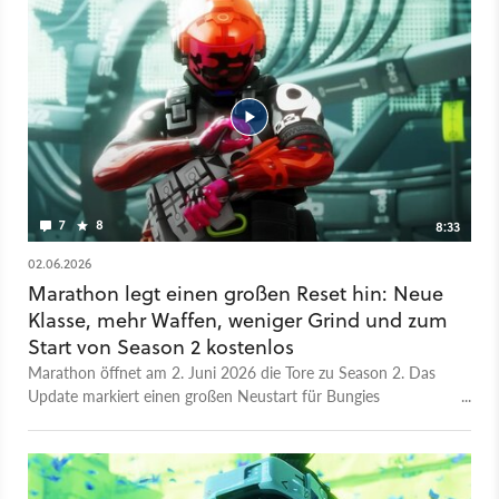
7
8
8:33
02.06.2026
Marathon legt einen großen Reset hin: Neue
Klasse, mehr Waffen, weniger Grind und zum
Start von Season 2 kostenlos
Marathon öffnet am 2. Juni 2026 die Tore zu Season 2. Das
Update markiert einen großen Neustart für Bungies
grandiosen Extraction-Shooter. Hier die Infos auf einen Blick:
■ Neue Map: Mit Nachtmoor kommt eine neue Variante von
Düstermoor ins Spiel. Im Fokus stehen Survival-Horror-
Stimmung und neue Licht-Spielmechaniken (Lampen,