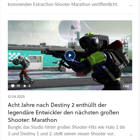
kommenden Extraction-Shooter Marathon veröffentlicht.
Darin stellen sie alle Änderungen seit der Alpha sowie die
Spielwelt und das Gameplay vor. Ursprünglich sollte Marathon
bereits 2025 erscheinen, doch nach diversen Kontroversen
und zahlreichen Kritikpunkten der Community wurde es im
Juni auf unbestimmte Zeit verschoben. Jetzt gibt es ein neues
Release-Datum, oder zumindest einen Release-Zeitraum.
Marathon soll im März 2026 für PC, PlayStation 5 und Xbox
Series X/S erscheinen. Vorher wird es mindestens einen
öffentlichen Spieltest geben. Weitere Infos folgen im Januar
2026.
14
2
1:44
12.04.2025
Acht Jahre nach Destiny 2 enthüllt der
legendäre Entwickler den nächsten großen
Shooter: Marathon
Bungie, das Studio hinter großen Shooter-Hits wie Halo 1 bis
3 und Destiny 1 und 2, stellt seinen neuen Shooter vor:
Marathon. Echten Shooter-Veteranen könnte der Name