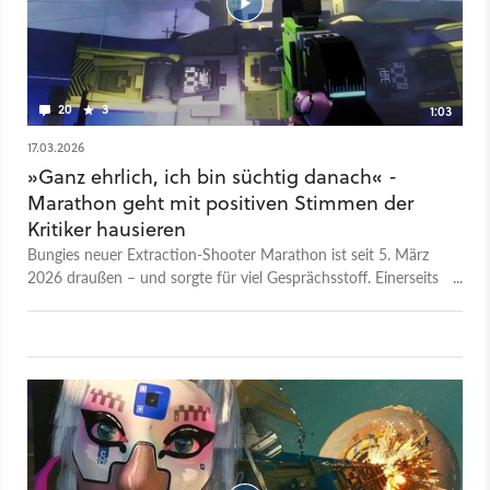
20
3
1:03
17.03.2026
»Ganz ehrlich, ich bin süchtig danach« -
Marathon geht mit positiven Stimmen der
Kritiker hausieren
Bungies neuer Extraction-Shooter Marathon ist seit 5. März
2026 draußen – und sorgte für viel Gesprächsstoff. Einerseits
gab es viel Skepsis und sogar rigorose Ablehnung, auf der
anderen Seite hat sich eine sehr treue Fan-Gemeinde
zusammengefunden, die dem Spiel beispielsweise bei Steam
rund 87 Prozent positive User-Reviews beschert hat. Im Trailer
rühmen die Entwickler jetzt mit einigen Aussagen von
Kritikern und Influencern. So heißt es vom US-Magazin
Kotaku »Ich kann nicht aufhören, Marathon zu spielen«, der
ehemalige E-Sportler und Content Creator wird zitiert mit »Ich
will ganz ehrlich sein, ich bin süchtig danach«. Nicht alle