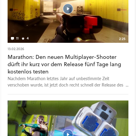
11
4
2:25
13.02.2026
Marathon: Den neuen Multiplayer-Shooter
dürft ihr kurz vor dem Release fünf Tage lang
kostenlos testen
Nachdem Marathon letztes Jahr auf unbestimmte Zeit
verschoben wurde, ist jetzt doch recht schnell der Release des
Bungie-Shooters in Sicht. Marathon erscheint am 5. März
2026 für den PC, PS5 und Xbox Series X/S. Im neuen Trailer
gibt es nochmal eine Menge Gameplay zu sehen und
außerdem noch eine spannende Ankündigung: Vom 26.
Februar bis zum 2. März könnt ihr den Shooter nämlich im
Rahmen eines Servertests auf allen verfügbaren Plattformen
kostenlos ausprobieren.