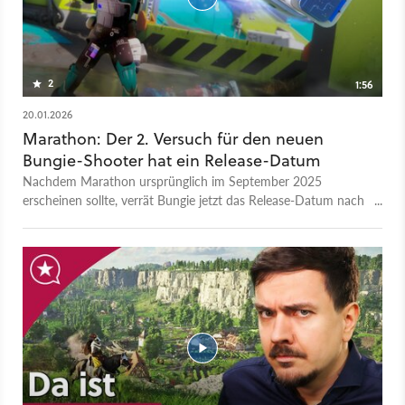
2
1:56
20.01.2026
Marathon: Der 2. Versuch für den neuen
Bungie-Shooter hat ein Release-Datum
Nachdem Marathon ursprünglich im September 2025
erscheinen sollte, verrät Bungie jetzt das Release-Datum nach
der Verschiebung. Die Veröffentlichung ist für den 5. März
2026 geplant. Im neuen Trailer werden sowohl die
Vorbesteller- als auch die Deluxe-Editon-Inhalte vorgestellt.
Der PvEvP-Extraction-Shooter vom Studio hinter Halo und
Destiny erscheint für den PC (Steam), die PS5 und die Xbox
Series X & S. Bungie hat bereits angekündigt, dass es im
Vorfeld noch einen Playtest geben wird. Ein konkretes Datum
ist aber noch nicht bekannt.