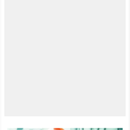
wird? Darüber diskutieren Lea, Micha, Leya und Dariusz
intensiv im neuen GameStar-Talk. Was sagt ihr zum
endgültigen Aus des Sci-Fi-MMOs? Schreibt uns eure
Meinung direkt in die Kommentare! Das ist die Videoversion
unseres GameStar Podcasts. - Alle Folgen des GameStar
Podcasts - GameStar Podcast bei Apple Podcasts - GameStar
Podcast bei Spotify - GameStar Podcast bei Podcast Addict
- GameStar Podcast im RSS Feed Mehr Videotalks findet ihr
auf bei GameStar Talk – auch auf Youtube. Was ist GameStar
Talk? GameStar Talk ist sozusagen die Videofassung des
GameStar Podcasts und ein gemeinsames Angebot von
GameStar, GamePro und MeinMMO. Wir wollen euch mit
jedem Gespräch, mit jedem Video unterhalten und zugleich
etwas Neues bieten: Neue Perspektiven, neue Einblicke, neues
Wissen über Spiele und die Menschen, die sie entwickeln und
spielen, sowie neue Seiten unserer Teammitglieder. Falls ihr
Themenwünsche habt, dann schreibt sie gerne in die
Kommentare!