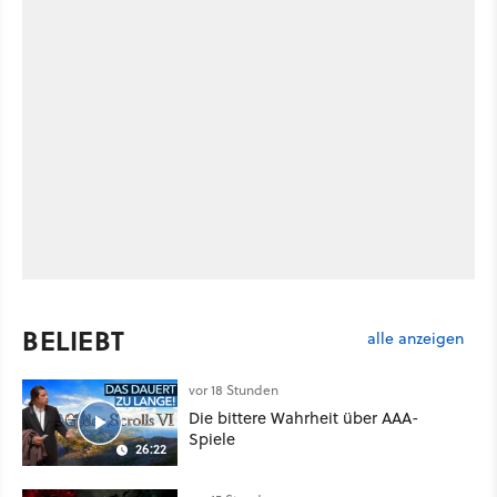
BELIEBT
alle anzeigen
vor 18 Stunden
Die bittere Wahrheit über AAA-
Spiele
26:22