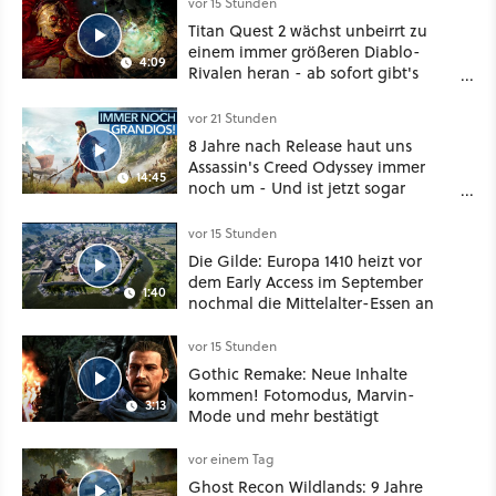
vor 15 Stunden
Titan Quest 2 wächst unbeirrt zu
einem immer größeren Diablo-
4:09
Rivalen heran - ab sofort gibt's
sogar eine richtige Beschwörer-
Klasse
vor 21 Stunden
8 Jahre nach Release haut uns
Assassin's Creed Odyssey immer
14:45
noch um - Und ist jetzt sogar
besser!
vor 15 Stunden
Die Gilde: Europa 1410 heizt vor
dem Early Access im September
1:40
nochmal die Mittelalter-Essen an
vor 15 Stunden
Gothic Remake: Neue Inhalte
kommen! Fotomodus, Marvin-
3:13
Mode und mehr bestätigt
vor einem Tag
Ghost Recon Wildlands: 9 Jahre