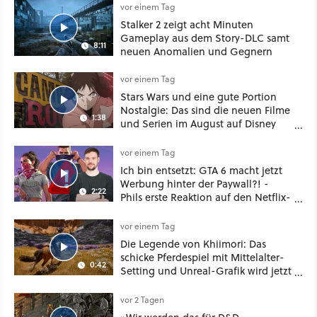
vor einem Tag
Stalker 2 zeigt acht Minuten
Gameplay aus dem Story-DLC samt
8:11
neuen Anomalien und Gegnern
vor einem Tag
Stars Wars und eine gute Portion
Nostalgie: Das sind die neuen Filme
1:38
und Serien im August auf Disney
Plus
vor einem Tag
Ich bin entsetzt: GTA 6 macht jetzt
Werbung hinter der Paywall?! -
2:22
Phils erste Reaktion auf den Netflix-
Deal
vor einem Tag
Die Legende von Khiimori: Das
schicke Pferdespiel mit Mittelalter-
0:42
Setting und Unreal-Grafik wird jetzt
noch größer und gefährlicher
vor 2 Tagen