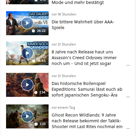
Mode und mehr bestätigt
vor 18 Stunden
Die bittere Wahrheit über AAA-
Spiele
26:22
vor 21 Stunden
8 Jahre nach Release haut uns
Assassin's Creed Odyssey immer
14:45
noch um - Und ist jetzt sogar
besser!
vor 21 Stunden
Das historische Rollenspiel
Expeditions: Samurai lässt euch ab
1:34
sofort japanischen Sengoku-Ära
aufmischen - wahlweise mit Gewalt
oder Diplomatie
vor einem Tag
Ghost Recon Wildlands: 9 Jahre
nach Release bekommt der Taktik-
1:33
Shooter mit Last Rites nochmal ein
dickes Update