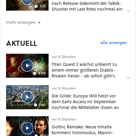
nach Release bekommt der Taktik-
1:33
Shooter mit Last Rites nochmal ein
dickes Update
mehr anzeigen
AKTUELL
alle anzeigen
vor 15 Stunden
Titan Quest 2 wächst unbeirrt zu
einem immer größeren Diablo-
4:09
Rivalen heran - ab sofort gibt's
sogar eine richtige Beschwörer-
Klasse
vor 15 Stunden
Die Gilde: Europa 1410 heizt vor
dem Early Access im September
1:40
nochmal die Mittelalter-Essen an
vor 15 Stunden
Gothic Remake: Neue Inhalte
kommen! Fotomodus, Marvin-
3:13