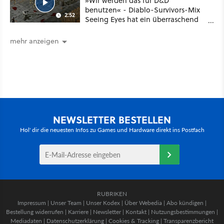
»Wir werden das für D&D
benutzen« - Diablo-Survivors-Mix
2:52
Seeing Eyes hat ein überraschend
nützliches Map-Tool
mehr anzeigen
NEWSLETTER BESTELLEN
Hol' dir die neuesten Infos zu Games und Hardware direkt ins Postfach
RUBRIKEN
Impressum
|
Unser Team
|
Unser Kodex
|
Über Webedia
|
Abo kündigen
|
Bestellung widerrufen
|
Karriere
|
Newsletter
|
Kontakt
|
Nutzungsbestimmungen
|
Mediadaten
|
Datenschutzerklärung
|
Cookies & Tracking
|
Transparenzbericht