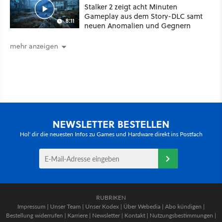
Stalker 2 zeigt acht Minuten
Gameplay aus dem Story-DLC samt
8:11
neuen Anomalien und Gegnern
mehr anzeigen
NEWSLETTER BESTELLEN
Hol' dir die neuesten Infos zu Games und Hardware direkt ins Postfach
RUBRIKEN
Impressum
|
Unser Team
|
Unser Kodex
|
Über Webedia
|
Abo kündigen
|
Bestellung widerrufen
|
Karriere
|
Newsletter
|
Kontakt
|
Nutzungsbestimmungen
|