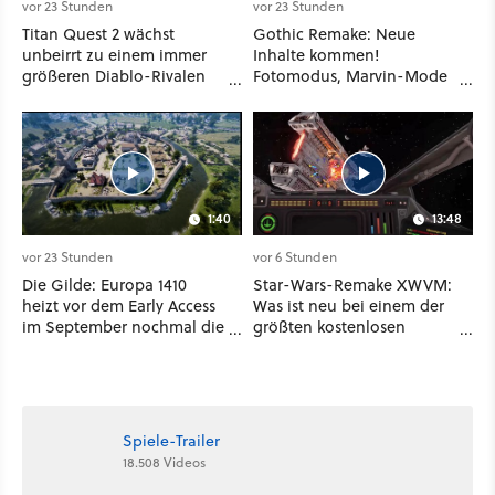
vor 23 Stunden
vor 23 Stunden
Titan Quest 2 wächst
Gothic Remake: Neue
unbeirrt zu einem immer
Inhalte kommen!
größeren Diablo-Rivalen
Fotomodus, Marvin-Mode
heran - ab sofort gibt's
und mehr bestätigt
sogar eine richtige
Beschwörer-Klasse
1:40
13:48
vor 23 Stunden
vor 6 Stunden
Die Gilde: Europa 1410
Star-Wars-Remake XWVM:
heizt vor dem Early Access
Was ist neu bei einem der
im September nochmal die
größten kostenlosen
Mittelalter-Essen an
Weltraum-Shooter?
Spiele-Trailer
18.508 Videos