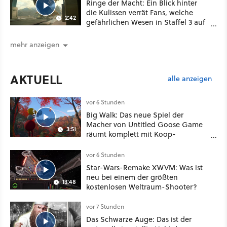
Ringe der Macht: Ein Blick hinter
die Kulissen verrät Fans, welche
2:42
gefährlichen Wesen in Staffel 3 auf
sie warten
mehr anzeigen
AKTUELL
alle anzeigen
vor 6 Stunden
Big Walk: Das neue Spiel der
Macher von Untitled Goose Game
3:51
räumt komplett mit Koop-
Konventionen auf
vor 6 Stunden
Star-Wars-Remake XWVM: Was ist
neu bei einem der größten
13:48
kostenlosen Weltraum-Shooter?
vor 7 Stunden
Das Schwarze Auge: Das ist der