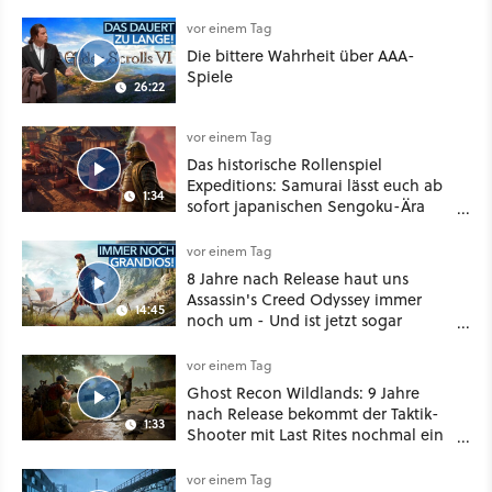
vor einem Tag
Die bittere Wahrheit über AAA-
Spiele
26:22
vor einem Tag
Das historische Rollenspiel
Expeditions: Samurai lässt euch ab
1:34
sofort japanischen Sengoku-Ära
aufmischen - wahlweise mit Gewalt
oder Diplomatie
vor einem Tag
8 Jahre nach Release haut uns
Assassin's Creed Odyssey immer
14:45
noch um - Und ist jetzt sogar
besser!
vor einem Tag
Ghost Recon Wildlands: 9 Jahre
nach Release bekommt der Taktik-
1:33
Shooter mit Last Rites nochmal ein
dickes Update
vor einem Tag