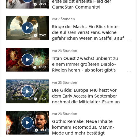
erste selbst erstellte Held der
21:21
GameStar-Community!
vor 7 Stunden
Ringe der Macht: Ein Blick hinter
die Kulissen verrät Fans, welche
2:42
gefährlichen Wesen in Staffel 3 auf
sie warten
vor 23 Stunden
Titan Quest 2 wächst unbeirrt zu
einem immer größeren Diablo-
4:09
Rivalen heran - ab sofort gibt's
sogar eine richtige Beschwörer-
Klasse
vor 23 Stunden
Die Gilde: Europa 1410 heizt vor
dem Early Access im September
1:40
nochmal die Mittelalter-Essen an
vor 23 Stunden
Gothic Remake: Neue Inhalte
kommen! Fotomodus, Marvin-
3:13
Mode und mehr bestätigt