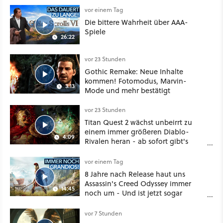
vor einem Tag
Die bittere Wahrheit über AAA-
Spiele
26:22
vor 23 Stunden
Gothic Remake: Neue Inhalte
kommen! Fotomodus, Marvin-
3:13
Mode und mehr bestätigt
vor 23 Stunden
Titan Quest 2 wächst unbeirrt zu
einem immer größeren Diablo-
4:09
Rivalen heran - ab sofort gibt's
sogar eine richtige Beschwörer-
Klasse
vor einem Tag
8 Jahre nach Release haut uns
Assassin's Creed Odyssey immer
14:45
noch um - Und ist jetzt sogar
besser!
vor 7 Stunden