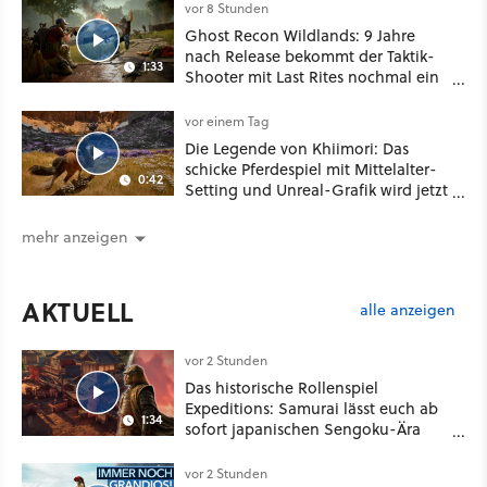
vor 8 Stunden
Ghost Recon Wildlands: 9 Jahre
nach Release bekommt der Taktik-
1:33
Shooter mit Last Rites nochmal ein
dickes Update
vor einem Tag
Die Legende von Khiimori: Das
schicke Pferdespiel mit Mittelalter-
0:42
Setting und Unreal-Grafik wird jetzt
noch größer und gefährlicher
mehr anzeigen
AKTUELL
alle anzeigen
vor 2 Stunden
Das historische Rollenspiel
Expeditions: Samurai lässt euch ab
1:34
sofort japanischen Sengoku-Ära
aufmischen - wahlweise mit Gewalt
oder Diplomatie
vor 2 Stunden