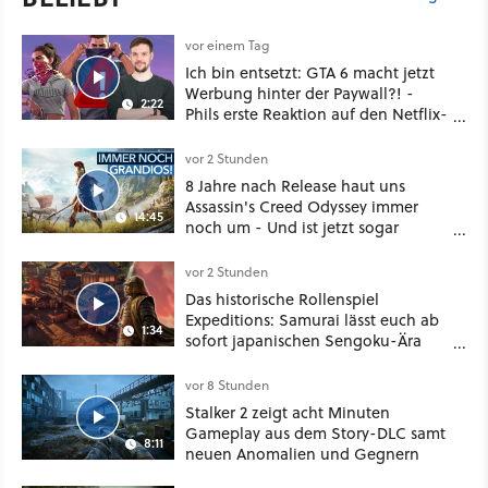
vor einem Tag
Ich bin entsetzt: GTA 6 macht jetzt
Werbung hinter der Paywall?! -
2:22
Phils erste Reaktion auf den Netflix-
Deal
vor 2 Stunden
8 Jahre nach Release haut uns
Assassin's Creed Odyssey immer
14:45
noch um - Und ist jetzt sogar
besser!
vor 2 Stunden
Das historische Rollenspiel
Expeditions: Samurai lässt euch ab
1:34
sofort japanischen Sengoku-Ära
aufmischen - wahlweise mit Gewalt
oder Diplomatie
vor 8 Stunden
Stalker 2 zeigt acht Minuten
Gameplay aus dem Story-DLC samt
8:11
neuen Anomalien und Gegnern