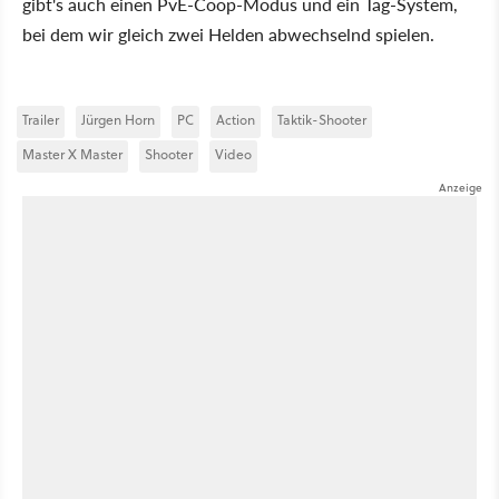
gibt's auch einen PvE-Coop-Modus und ein Tag-System,
bei dem wir gleich zwei Helden abwechselnd spielen.
Trailer
Jürgen Horn
PC
Action
Taktik-Shooter
Master X Master
Shooter
Video