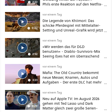
2:22
Phils erste Reaktion auf den Netflix-
Deal
vor einem Tag
Die Legende von Khiimori: Das
schicke Pferdespiel mit Mittelalter-
0:42
Setting und Unreal-Grafik wird jetzt
noch größer und gefährlicher
vor einem Tag
»Wir werden das für D&D
benutzen« - Diablo-Survivors-Mix
2:52
Seeing Eyes hat ein überraschend
nützliches Map-Tool
vor einem Tag
Mafia: The Old Country bekommt
neue Messer, Knarren, Autos und
3:23
Aufgaben - Der erste DLC hat mehr
dabei als nur Story
vor einem Tag
Neu auf Apple TV: Im August 2026
gehen mit Ted Lasso und Dark
0:29
Matter gleich zwei große Serien-