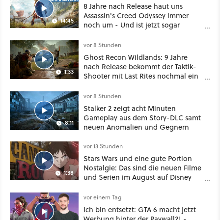
8 Jahre nach Release haut uns
Assassin's Creed Odyssey immer
14:45
noch um - Und ist jetzt sogar
besser!
vor 8 Stunden
Ghost Recon Wildlands: 9 Jahre
nach Release bekommt der Taktik-
1:33
Shooter mit Last Rites nochmal ein
dickes Update
vor 8 Stunden
Stalker 2 zeigt acht Minuten
Gameplay aus dem Story-DLC samt
8:11
neuen Anomalien und Gegnern
vor 13 Stunden
Stars Wars und eine gute Portion
Nostalgie: Das sind die neuen Filme
1:38
und Serien im August auf Disney
Plus
vor einem Tag
Ich bin entsetzt: GTA 6 macht jetzt
Werbung hinter der Paywall?! -