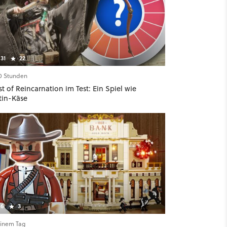
31
22
10 Stunden
t of Reincarnation im Test: Ein Spiel wie
tin-Käse
6
3
einem Tag