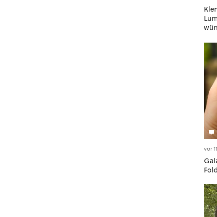
Kle
Lumi
wün
geh
vor 
Gala
Fol