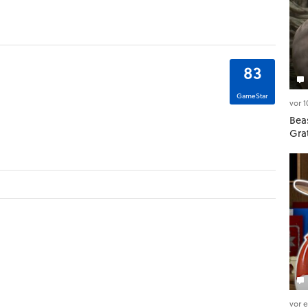
83
GameStar
vor 
Beas
Gra
vor 