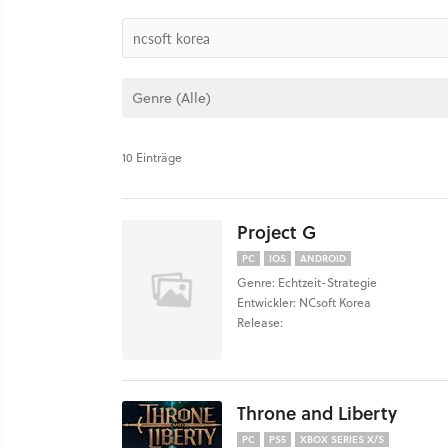
10 Einträge
Project G
PC
IOS
ANDROID
Genre: Echtzeit-Strategie
Entwickler: NCsoft Korea
Release:
Throne and Liberty
PC
PS5
XBOX SERIES X/S