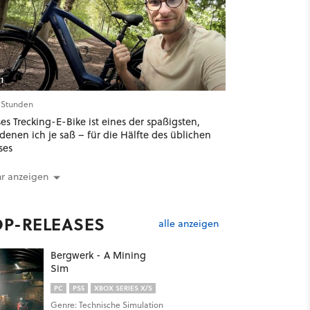
1
7 Stunden
es Trecking-E-Bike ist eines der spaßigsten,
denen ich je saß – für die Hälfte des üblichen
ses
r anzeigen
OP-RELEASES
alle anzeigen
Bergwerk - A Mining
Sim
PC
PS5
XBOX SERIES X/S
Genre: Technische Simulation