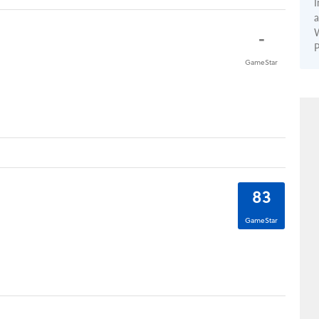
I
a
W
-
P
GameStar
83
GameStar