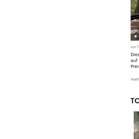
vor 
Dies
auf 
Prei
meh
T