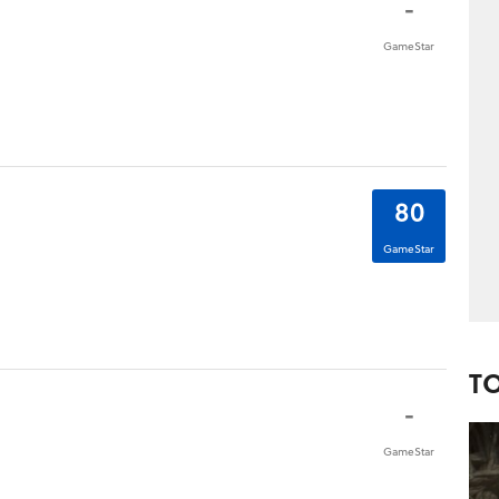
-
GameStar
80
GameStar
T
-
GameStar