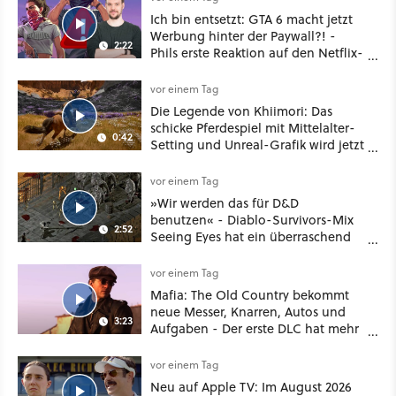
Ich bin entsetzt: GTA 6 macht jetzt
Werbung hinter der Paywall?! -
2:22
Phils erste Reaktion auf den Netflix-
Deal
vor einem Tag
Die Legende von Khiimori: Das
schicke Pferdespiel mit Mittelalter-
0:42
Setting und Unreal-Grafik wird jetzt
noch größer und gefährlicher
vor einem Tag
»Wir werden das für D&D
benutzen« - Diablo-Survivors-Mix
2:52
Seeing Eyes hat ein überraschend
nützliches Map-Tool
vor einem Tag
Mafia: The Old Country bekommt
neue Messer, Knarren, Autos und
3:23
Aufgaben - Der erste DLC hat mehr
dabei als nur Story
vor einem Tag
Neu auf Apple TV: Im August 2026