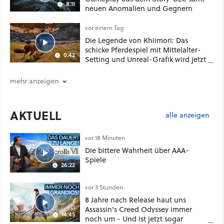
8:11
neuen Anomalien und Gegnern
vor einem Tag
Die Legende von Khiimori: Das
schicke Pferdespiel mit Mittelalter-
0:42
Setting und Unreal-Grafik wird jetzt
noch größer und gefährlicher
mehr anzeigen
AKTUELL
alle anzeigen
vor 18 Minuten
Die bittere Wahrheit über AAA-
Spiele
26:22
vor 3 Stunden
8 Jahre nach Release haut uns
Assassin's Creed Odyssey immer
14:45
noch um - Und ist jetzt sogar