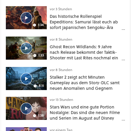
besser!
vor 3 Stunden
Das historische Rollenspiel
Expeditions: Samurai lässt euch ab
1:34
sofort japanischen Sengoku-Ära
aufmischen - wahlweise mit Gewalt
oder Diplomatie
vor 8 Stunden
Ghost Recon Wildlands: 9 Jahre
nach Release bekommt der Taktik-
1:33
Shooter mit Last Rites nochmal ein
dickes Update
vor 8 Stunden
Stalker 2 zeigt acht Minuten
Gameplay aus dem Story-DLC samt
8:11
neuen Anomalien und Gegnern
vor 13 Stunden
Stars Wars und eine gute Portion
Nostalgie: Das sind die neuen Filme
1:38
und Serien im August auf Disney
Plus
vor einem Tag