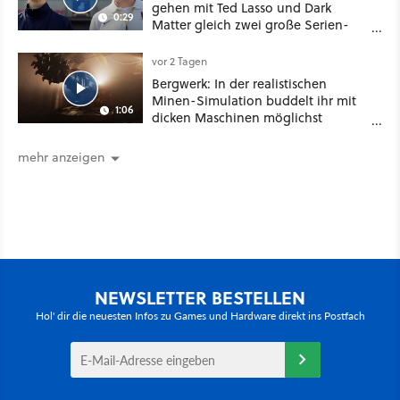
gehen mit Ted Lasso und Dark
0:29
Matter gleich zwei große Serien-
Highlights weiter
vor 2 Tagen
Bergwerk: In der realistischen
Minen-Simulation buddelt ihr mit
1:06
dicken Maschinen möglichst
vorsichtig Kohle aus
mehr anzeigen
NEWSLETTER BESTELLEN
Hol' dir die neuesten Infos zu Games und Hardware direkt ins Postfach