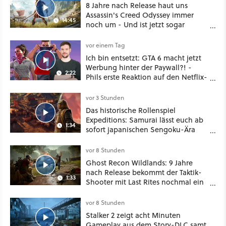
8 Jahre nach Release haut uns
Assassin's Creed Odyssey immer
14:45
noch um - Und ist jetzt sogar
besser!
vor einem Tag
Ich bin entsetzt: GTA 6 macht jetzt
Werbung hinter der Paywall?! -
2:22
Phils erste Reaktion auf den Netflix-
Deal
vor 3 Stunden
Das historische Rollenspiel
Expeditions: Samurai lässt euch ab
1:34
sofort japanischen Sengoku-Ära
aufmischen - wahlweise mit Gewalt
oder Diplomatie
vor 8 Stunden
Ghost Recon Wildlands: 9 Jahre
nach Release bekommt der Taktik-
1:33
Shooter mit Last Rites nochmal ein
dickes Update
vor 8 Stunden
Stalker 2 zeigt acht Minuten
Gameplay aus dem Story-DLC samt