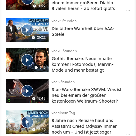
einem immer größeren Diablo-
4:09
Rivalen heran - ab sofort gibt's
sogar eine richtige Beschwörer-
Klasse
vor 23 Stunden
Die bittere Wahrheit über AAA-
Spiele
26:22
vor 20 Stunden
Gothic Remake: Neue Inhalte
kommen! Fotomodus, Marvin-
3:13
Mode und mehr bestätigt
vor 3 Stunden
Star-Wars-Remake XWVM: Was ist
neu bei einem der größten
13:48
kostenlosen Weltraum-Shooter?
vor einem Tag
8 Jahre nach Release haut uns
Assassin's Creed Odyssey immer
14:45
noch um - Und ist jetzt sogar