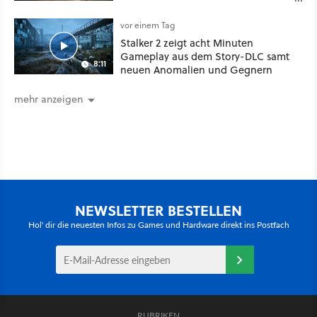
dickes Update
vor einem Tag
Stalker 2 zeigt acht Minuten
Gameplay aus dem Story-DLC samt
8:11
neuen Anomalien und Gegnern
mehr anzeigen
NEWSLETTER BESTELLEN
Hol' dir die neuesten Infos zu Games und Hardware direkt ins Postfach
RUBRIKEN