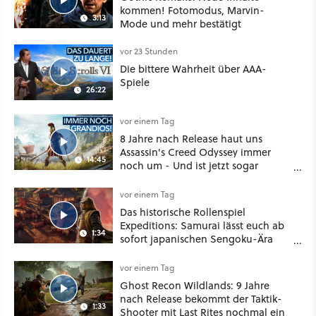
kommen! Fotomodus, Marvin-
3:13
Mode und mehr bestätigt
vor 23 Stunden
Die bittere Wahrheit über AAA-
Spiele
26:22
vor einem Tag
8 Jahre nach Release haut uns
Assassin's Creed Odyssey immer
14:45
noch um - Und ist jetzt sogar
besser!
vor einem Tag
Das historische Rollenspiel
Expeditions: Samurai lässt euch ab
1:34
sofort japanischen Sengoku-Ära
aufmischen - wahlweise mit Gewalt
oder Diplomatie
vor einem Tag
Ghost Recon Wildlands: 9 Jahre
nach Release bekommt der Taktik-
1:33
Shooter mit Last Rites nochmal ein