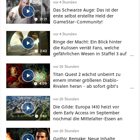
vor 4 Stunden
Das Schwarze Auge: Das ist der
erste selbst erstellte Held der
21:21
GameStar-Community!
vor 4 Stunden
Ringe der Macht: Ein Blick hinter
die Kulissen verrät Fans, welche
2:42
gefährlichen Wesen in Staffel 3 auf
sie warten
vor 20 Stunden
Titan Quest 2 wächst unbeirrt zu
einem immer größeren Diablo-
4:09
Rivalen heran - ab sofort gibt's
sogar eine richtige Beschwörer-
Klasse
vor 20 Stunden
Die Gilde: Europa 1410 heizt vor
dem Early Access im September
1:40
nochmal die Mittelalter-Essen an
vor 20 Stunden
Gothic Remake: Neue Inhalte