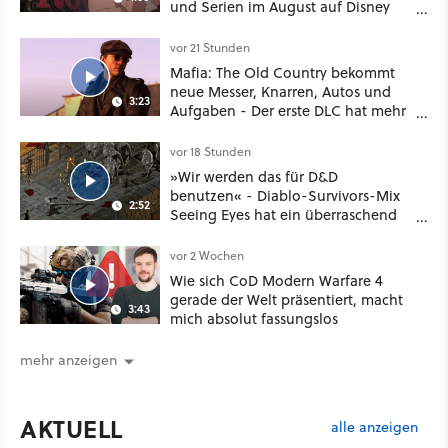
und Serien im August auf Disney
Plus
vor 21 Stunden
Mafia: The Old Country bekommt
neue Messer, Knarren, Autos und
3:23
Aufgaben - Der erste DLC hat mehr
dabei als nur Story
vor 18 Stunden
»Wir werden das für D&D
benutzen« - Diablo-Survivors-Mix
2:52
Seeing Eyes hat ein überraschend
nützliches Map-Tool
vor 2 Wochen
Wie sich CoD Modern Warfare 4
gerade der Welt präsentiert, macht
3:43
mich absolut fassungslos
mehr anzeigen
AKTUELL
alle anzeigen