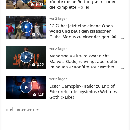
könnte meine Rettung sein - oder
14:38
die komplette Hölle!
vor 2 Tagen
FC 27 hat jetzt eine eigene Open
World und baut den klassischen
5:38
Clubs-Modus zu einer riesigen 100-
Spieler-Sandbox aus
vor 2 Tagen
Mahershala Ali wird zwar nicht
Marvels Blade, schwingt aber dafür
2:05
im neuen Actionfilm Your Mother
Your Mother Your Mother das
Schwert
vor 2 Tagen
Erster Gameplay-Trailer zu End of
Eden zeigt die mysteriöse Welt des
1:25
Gothic-Likes
mehr anzeigen