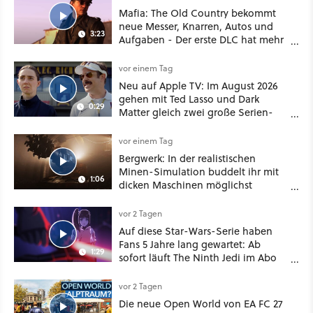
Mafia: The Old Country bekommt
neue Messer, Knarren, Autos und
3:23
Aufgaben - Der erste DLC hat mehr
dabei als nur Story
vor einem Tag
Neu auf Apple TV: Im August 2026
gehen mit Ted Lasso und Dark
0:29
Matter gleich zwei große Serien-
Highlights weiter
vor einem Tag
Bergwerk: In der realistischen
Minen-Simulation buddelt ihr mit
1:06
dicken Maschinen möglichst
vorsichtig Kohle aus
vor 2 Tagen
Auf diese Star-Wars-Serie haben
Fans 5 Jahre lang gewartet: Ab
1:29
sofort läuft The Ninth Jedi im Abo
bei Disney Plus
vor 2 Tagen
Die neue Open World von EA FC 27