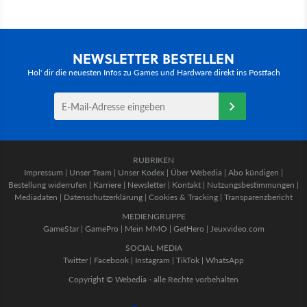
NEWSLETTER BESTELLEN
Hol' dir die neuesten Infos zu Games und Hardware direkt ins Postfach
RUBRIKEN
Impressum
|
Unser Team
|
Unser Kodex
|
Über Webedia
|
Abo kündigen
|
Bestellung widerrufen
|
Karriere
|
Newsletter
|
Kontakt
|
Nutzungsbestimmungen
|
Mediadaten
|
Datenschutzerklärung
|
Cookies & Tracking
|
Transparenzbericht
MEDIENGRUPPE
GameStar
|
GamePro
|
Mein MMO
|
GetHero
|
Jeuxvideo.com
SOCIAL MEDIA
Twitter
|
Facebook
|
Instagram
|
TikTok
|
WhatsApp
Copyright © Webedia - alle Rechte vorbehalten