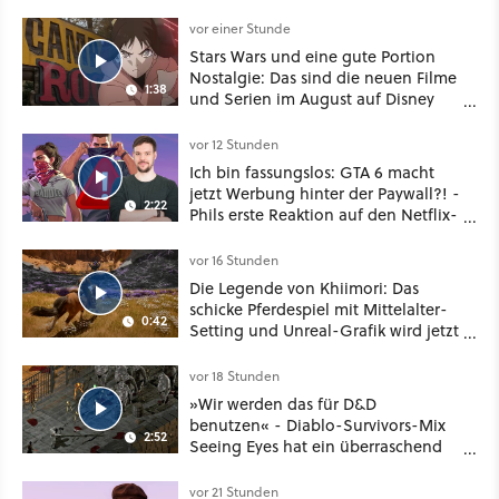
vor einer Stunde
Stars Wars und eine gute Portion
Nostalgie: Das sind die neuen Filme
1:38
und Serien im August auf Disney
Plus
vor 12 Stunden
Ich bin fassungslos: GTA 6 macht
jetzt Werbung hinter der Paywall?! -
2:22
Phils erste Reaktion auf den Netflix-
Deal
vor 16 Stunden
Die Legende von Khiimori: Das
schicke Pferdespiel mit Mittelalter-
0:42
Setting und Unreal-Grafik wird jetzt
noch größer und gefährlicher
vor 18 Stunden
»Wir werden das für D&D
benutzen« - Diablo-Survivors-Mix
2:52
Seeing Eyes hat ein überraschend
nützliches Map-Tool
vor 21 Stunden