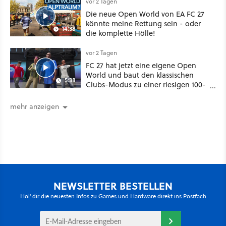
vor 2 Tagen
Die neue Open World von EA FC 27
könnte meine Rettung sein - oder
14:38
die komplette Hölle!
vor 2 Tagen
FC 27 hat jetzt eine eigene Open
World und baut den klassischen
5:38
Clubs-Modus zu einer riesigen 100-
Spieler-Sandbox aus
mehr anzeigen
NEWSLETTER BESTELLEN
Hol' dir die neuesten Infos zu Games und Hardware direkt ins Postfach