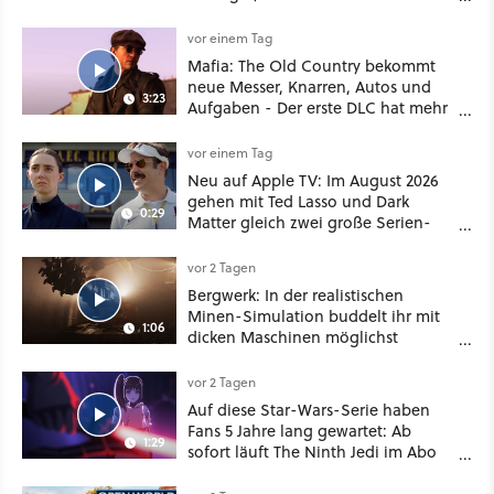
nützliches Map-Tool
vor einem Tag
Mafia: The Old Country bekommt
neue Messer, Knarren, Autos und
3:23
Aufgaben - Der erste DLC hat mehr
dabei als nur Story
vor einem Tag
Neu auf Apple TV: Im August 2026
gehen mit Ted Lasso und Dark
0:29
Matter gleich zwei große Serien-
Highlights weiter
vor 2 Tagen
Bergwerk: In der realistischen
Minen-Simulation buddelt ihr mit
1:06
dicken Maschinen möglichst
vorsichtig Kohle aus
vor 2 Tagen
Auf diese Star-Wars-Serie haben
Fans 5 Jahre lang gewartet: Ab
1:29
sofort läuft The Ninth Jedi im Abo
bei Disney Plus