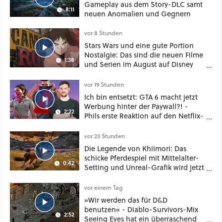
Gameplay aus dem Story-DLC samt
8:11
neuen Anomalien und Gegnern
vor 8 Stunden
Stars Wars und eine gute Portion
Nostalgie: Das sind die neuen Filme
1:38
und Serien im August auf Disney
Plus
vor 19 Stunden
Ich bin entsetzt: GTA 6 macht jetzt
Werbung hinter der Paywall?! -
2:22
Phils erste Reaktion auf den Netflix-
Deal
vor 23 Stunden
Die Legende von Khiimori: Das
schicke Pferdespiel mit Mittelalter-
0:42
Setting und Unreal-Grafik wird jetzt
noch größer und gefährlicher
vor einem Tag
»Wir werden das für D&D
benutzen« - Diablo-Survivors-Mix
2:52
Seeing Eyes hat ein überraschend