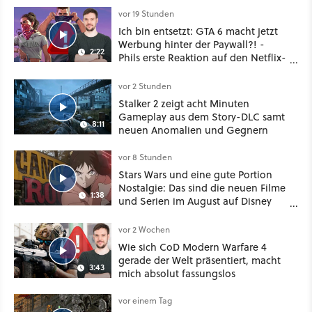
vor 19 Stunden
Ich bin entsetzt: GTA 6 macht jetzt
Werbung hinter der Paywall?! -
2:22
Phils erste Reaktion auf den Netflix-
Deal
vor 2 Stunden
Stalker 2 zeigt acht Minuten
Gameplay aus dem Story-DLC samt
8:11
neuen Anomalien und Gegnern
vor 8 Stunden
Stars Wars und eine gute Portion
Nostalgie: Das sind die neuen Filme
1:38
und Serien im August auf Disney
Plus
vor 2 Wochen
Wie sich CoD Modern Warfare 4
gerade der Welt präsentiert, macht
3:43
mich absolut fassungslos
vor einem Tag