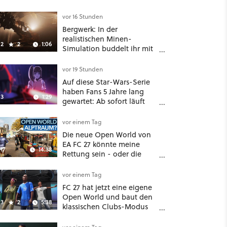
vor 16 Stunden
Bergwerk: In der
realistischen Minen-
2
2
1:06
Simulation buddelt ihr mit
dicken Maschinen
möglichst vorsichtig Kohle
vor 19 Stunden
aus
Auf diese Star-Wars-Serie
haben Fans 5 Jahre lang
3
1:29
gewartet: Ab sofort läuft
The Ninth Jedi im Abo bei
Disney Plus
vor einem Tag
Die neue Open World von
EA FC 27 könnte meine
17
14:38
Rettung sein - oder die
komplette Hölle!
vor einem Tag
FC 27 hat jetzt eine eigene
Open World und baut den
3
2
5:38
klassischen Clubs-Modus
zu einer riesigen 100-
Spieler-Sandbox aus