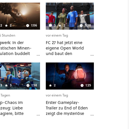
2
2
1:06
3
2
5:38
16 Stunden
vor einem Tag
werk: In der
FC 27 hat jetzt eine
listischen Minen-
eigene Open World
ulation buddelt
und baut den
mit dicken
klassischen Clubs-
chinen möglichst
Modus zu einer
ichtig Kohle aus
riesigen 100-Spieler-
Sandbox aus
3
3
1:58
2
1:25
2 Tagen
vor einem Tag
p-Chaos im
Erster Gameplay-
gzeug: Liebe
Trailer zu End of Eden
agiere, bitte
zeigt die mysteriöse
ahren Sie Ruhe
Welt des Gothic-Likes
schnallen Sie sich