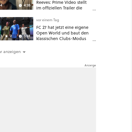
Reeves: Prime Video stellt
4
4:35
im offiziellen Trailer die
neuen Filme und Serien für
August 2026 vor
vor einem Tag
FC 27 hat jetzt eine eigene
Open World und baut den
3
2
5:38
klassischen Clubs-Modus
zu einer riesigen 100-
Spieler-Sandbox aus
r anzeigen