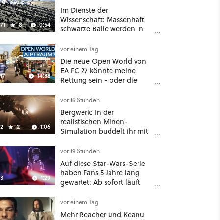
Im Dienste der
Wissenschaft: Massenhaft
71
8
0:54
schwarze Bälle werden in
ein Wasserreservoir
geschüttet
vor einem Tag
Die neue Open World von
EA FC 27 könnte meine
17
14:38
Rettung sein - oder die
komplette Hölle!
vor 16 Stunden
Bergwerk: In der
realistischen Minen-
2
2
1:06
Simulation buddelt ihr mit
dicken Maschinen
möglichst vorsichtig Kohle
vor 19 Stunden
aus
Auf diese Star-Wars-Serie
haben Fans 5 Jahre lang
3
1:29
gewartet: Ab sofort läuft
The Ninth Jedi im Abo bei
Disney Plus
vor einem Tag
Mehr Reacher und Keanu