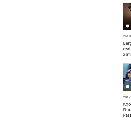
vor 
Berg
rea
Sim
ihr 
Mas
vors
vor 
Koo
Flu
Pass
bew
und 