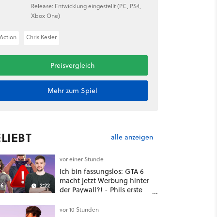
Release: Entwicklung eingestellt (PC, PS4,
Xbox One)
Action
Chris Kesler
Preisvergleich
Mehr zum Spiel
LIEBT
alle anzeigen
vor einer Stunde
Ich bin fassungslos: GTA 6
macht jetzt Werbung hinter
6
2:22
der Paywall?! - Phils erste
Reaktion auf den Netflix-
Deal
vor 10 Stunden