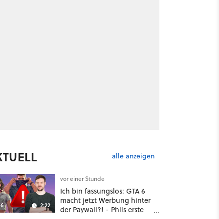
KTUELL
alle anzeigen
vor einer Stunde
Ich bin fassungslos: GTA 6
macht jetzt Werbung hinter
6
2:22
der Paywall?! - Phils erste
Reaktion auf den Netflix-