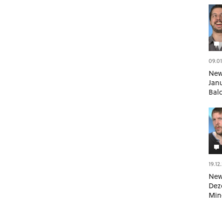
09.01
News
Jan
Bal
Age
Mic
19.12
News
Dez
Min
Notc
Sch