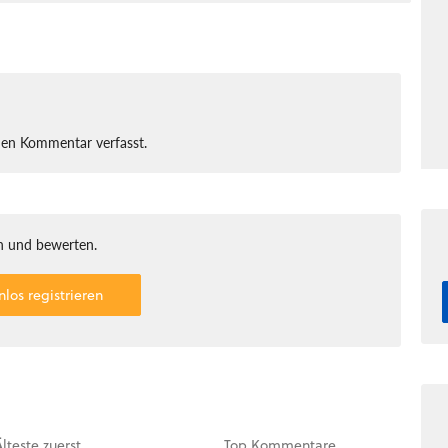
nen Kommentar verfasst.
 und bewerten.
nlos registrieren
Älteste
zuerst
Top
Kommentare