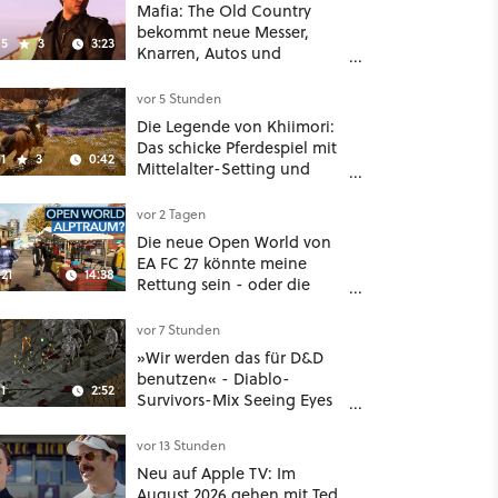
Mafia: The Old Country
bekommt neue Messer,
5
3
3:23
Knarren, Autos und
Aufgaben - Der erste DLC
hat mehr dabei als nur
vor 5 Stunden
Story
Die Legende von Khiimori:
Das schicke Pferdespiel mit
1
3
0:42
Mittelalter-Setting und
Unreal-Grafik wird jetzt
noch größer und
vor 2 Tagen
gefährlicher
Die neue Open World von
EA FC 27 könnte meine
21
14:38
Rettung sein - oder die
komplette Hölle!
vor 7 Stunden
»Wir werden das für D&D
benutzen« - Diablo-
1
2:52
Survivors-Mix Seeing Eyes
hat ein überraschend
nützliches Map-Tool
vor 13 Stunden
Neu auf Apple TV: Im
August 2026 gehen mit Ted