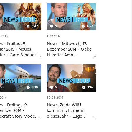
7
3:42
9
4:27
.2015
17.12.2014
 - Freitag, 9.
News - Mittwoch, 17.
uar 2015 - Neues
Dezember 2014 - Gabe
dur's Gate & neues
N. rettet Amok-
 of Empires von
Simulator, GTA-V-
rosoft
Bankräuber vor dem
Durchbruch
10
4:19
5
3:16
.2014
30.03.2015
 - Freitag, 19.
News: Zelda WiiU
ember 2014 -
kommt nicht mehr
ecraft Story Mode,
dieses Jahr - Lüge &
h ist reich wie
Wahrheit zu Halo-5-
eich und GTA V
Release