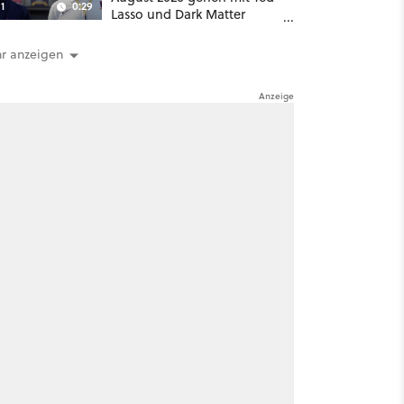
1
0:29
Lasso und Dark Matter
gleich zwei große Serien-
Highlights weiter
r anzeigen