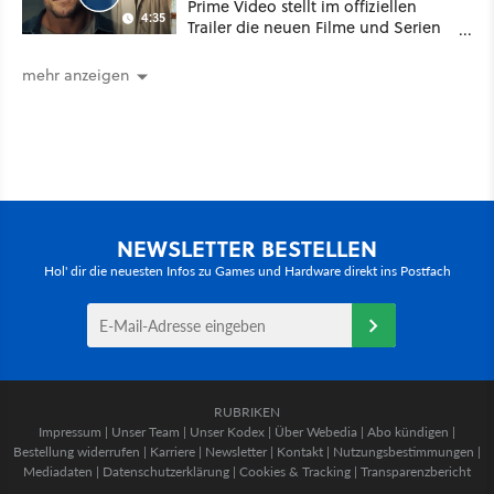
Prime Video stellt im offiziellen
4:35
Trailer die neuen Filme und Serien
für August 2026 vor
mehr anzeigen
NEWSLETTER BESTELLEN
Hol' dir die neuesten Infos zu Games und Hardware direkt ins Postfach
RUBRIKEN
Impressum
|
Unser Team
|
Unser Kodex
|
Über Webedia
|
Abo kündigen
|
Bestellung widerrufen
|
Karriere
|
Newsletter
|
Kontakt
|
Nutzungsbestimmungen
|
Mediadaten
|
Datenschutzerklärung
|
Cookies & Tracking
|
Transparenzbericht