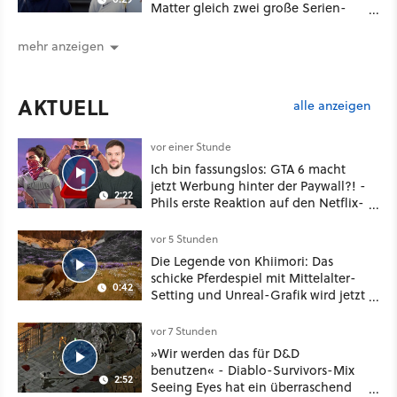
Matter gleich zwei große Serien-
Highlights weiter
mehr anzeigen
AKTUELL
alle anzeigen
vor einer Stunde
Ich bin fassungslos: GTA 6 macht
jetzt Werbung hinter der Paywall?! -
2:22
Phils erste Reaktion auf den Netflix-
Deal
vor 5 Stunden
Die Legende von Khiimori: Das
schicke Pferdespiel mit Mittelalter-
0:42
Setting und Unreal-Grafik wird jetzt
noch größer und gefährlicher
vor 7 Stunden
»Wir werden das für D&D
benutzen« - Diablo-Survivors-Mix
2:52
Seeing Eyes hat ein überraschend