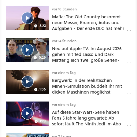
nützliches Map-Tool
vor 10 Stunden
Mafia: The Old Country bekommt
neue Messer, Knarren, Autos und
3:23
Aufgaben - Der erste DLC hat mehr
dabei als nur Story
vor 14 Stunden
Neu auf Apple TV: Im August 2026
gehen mit Ted Lasso und Dark
0:29
Matter gleich zwei große Serien-
Highlights weiter
vor einem Tag
Bergwerk: In der realistischen
Minen-Simulation buddelt ihr mit
1:06
dicken Maschinen möglichst
vorsichtig Kohle aus
vor einem Tag
Auf diese Star-Wars-Serie haben
Fans 5 Jahre lang gewartet: Ab
1:29
sofort läuft The Ninth Jedi im Abo
bei Disney Plus
vor 2 Tagen