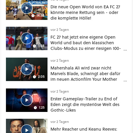
Die neue Open World von EA FC 27
könnte meine Rettung sein - oder
14:38
die komplette Hölle!
vor 2 Tagen
FC 27 hat jetzt eine eigene Open
World und baut den klassischen
5:38
Clubs-Modus zu einer riesigen 100-
Spieler-Sandbox aus
vor 2 Tagen
Mahershala Ali wird zwar nicht
Marvels Blade, schwingt aber dafür
2:05
im neuen Actionfilm Your Mother
Your Mother Your Mother das
Schwert
vor 2 Tagen
Erster Gameplay-Trailer zu End of
Eden zeigt die mysteriöse Welt des
1:25
Gothic-Likes
vor 2 Tagen
Mehr Reacher und Keanu Reeves: