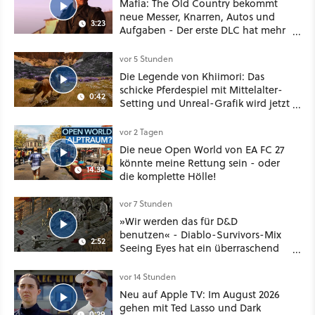
Mafia: The Old Country bekommt
neue Messer, Knarren, Autos und
3:23
Aufgaben - Der erste DLC hat mehr
dabei als nur Story
vor 5 Stunden
Die Legende von Khiimori: Das
schicke Pferdespiel mit Mittelalter-
0:42
Setting und Unreal-Grafik wird jetzt
noch größer und gefährlicher
vor 2 Tagen
Die neue Open World von EA FC 27
könnte meine Rettung sein - oder
14:38
die komplette Hölle!
vor 7 Stunden
»Wir werden das für D&D
benutzen« - Diablo-Survivors-Mix
2:52
Seeing Eyes hat ein überraschend
nützliches Map-Tool
vor 14 Stunden
Neu auf Apple TV: Im August 2026
gehen mit Ted Lasso und Dark
0:29