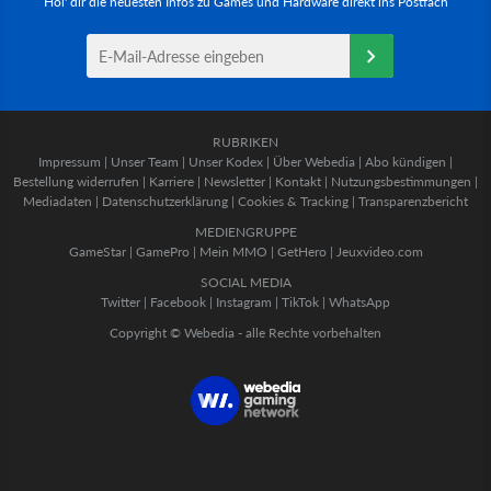
Hol' dir die neuesten Infos zu Games und Hardware direkt ins Postfach
RUBRIKEN
Impressum
|
Unser Team
|
Unser Kodex
|
Über Webedia
|
Abo kündigen
|
Bestellung widerrufen
|
Karriere
|
Newsletter
|
Kontakt
|
Nutzungsbestimmungen
|
Mediadaten
|
Datenschutzerklärung
|
Cookies & Tracking
|
Transparenzbericht
MEDIENGRUPPE
GameStar
|
GamePro
|
Mein MMO
|
GetHero
|
Jeuxvideo.com
SOCIAL MEDIA
Twitter
|
Facebook
|
Instagram
|
TikTok
|
WhatsApp
Copyright © Webedia - alle Rechte vorbehalten