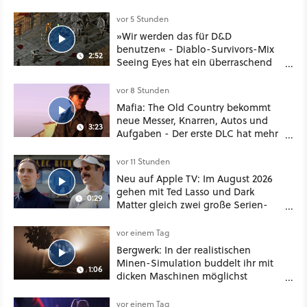
noch größer und gefährlicher
vor 5 Stunden
»Wir werden das für D&D
benutzen« - Diablo-Survivors-Mix
2:52
Seeing Eyes hat ein überraschend
nützliches Map-Tool
vor 8 Stunden
Mafia: The Old Country bekommt
neue Messer, Knarren, Autos und
3:23
Aufgaben - Der erste DLC hat mehr
dabei als nur Story
vor 11 Stunden
Neu auf Apple TV: Im August 2026
gehen mit Ted Lasso und Dark
0:29
Matter gleich zwei große Serien-
Highlights weiter
vor einem Tag
Bergwerk: In der realistischen
Minen-Simulation buddelt ihr mit
1:06
dicken Maschinen möglichst
vorsichtig Kohle aus
vor einem Tag