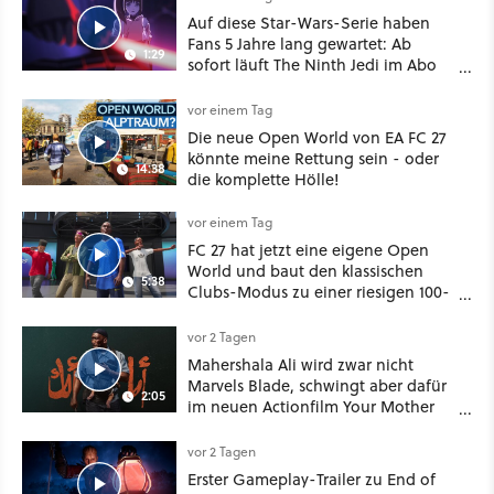
Auf diese Star-Wars-Serie haben
Fans 5 Jahre lang gewartet: Ab
1:29
sofort läuft The Ninth Jedi im Abo
bei Disney Plus
vor einem Tag
Die neue Open World von EA FC 27
könnte meine Rettung sein - oder
14:38
die komplette Hölle!
vor einem Tag
FC 27 hat jetzt eine eigene Open
World und baut den klassischen
5:38
Clubs-Modus zu einer riesigen 100-
Spieler-Sandbox aus
vor 2 Tagen
Mahershala Ali wird zwar nicht
Marvels Blade, schwingt aber dafür
2:05
im neuen Actionfilm Your Mother
Your Mother Your Mother das
Schwert
vor 2 Tagen
Erster Gameplay-Trailer zu End of