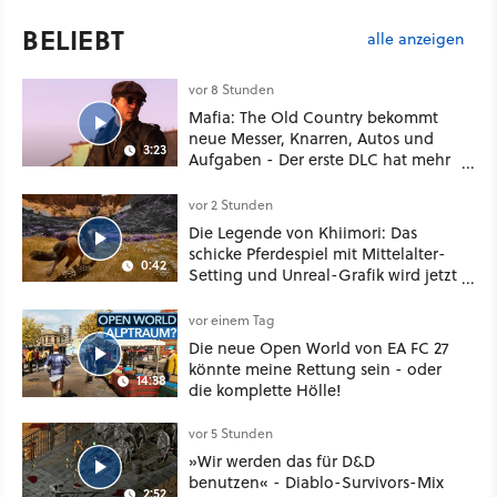
BELIEBT
alle anzeigen
vor 8 Stunden
Mafia: The Old Country bekommt
neue Messer, Knarren, Autos und
3:23
Aufgaben - Der erste DLC hat mehr
dabei als nur Story
vor 2 Stunden
Die Legende von Khiimori: Das
schicke Pferdespiel mit Mittelalter-
0:42
Setting und Unreal-Grafik wird jetzt
noch größer und gefährlicher
vor einem Tag
Die neue Open World von EA FC 27
könnte meine Rettung sein - oder
14:38
die komplette Hölle!
vor 5 Stunden
»Wir werden das für D&D
benutzen« - Diablo-Survivors-Mix
2:52