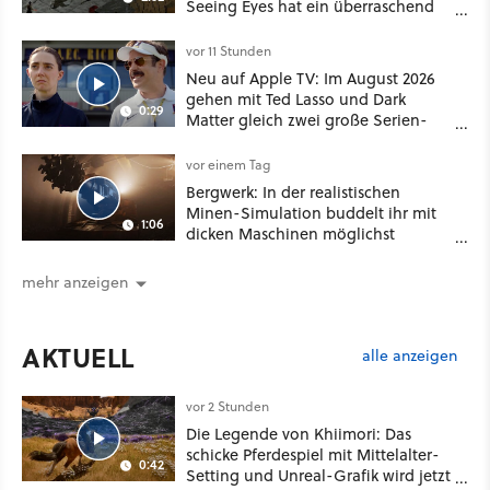
Seeing Eyes hat ein überraschend
nützliches Map-Tool
vor 11 Stunden
Neu auf Apple TV: Im August 2026
gehen mit Ted Lasso und Dark
0:29
Matter gleich zwei große Serien-
Highlights weiter
vor einem Tag
Bergwerk: In der realistischen
Minen-Simulation buddelt ihr mit
1:06
dicken Maschinen möglichst
vorsichtig Kohle aus
mehr anzeigen
AKTUELL
alle anzeigen
vor 2 Stunden
Die Legende von Khiimori: Das
schicke Pferdespiel mit Mittelalter-
0:42
Setting und Unreal-Grafik wird jetzt