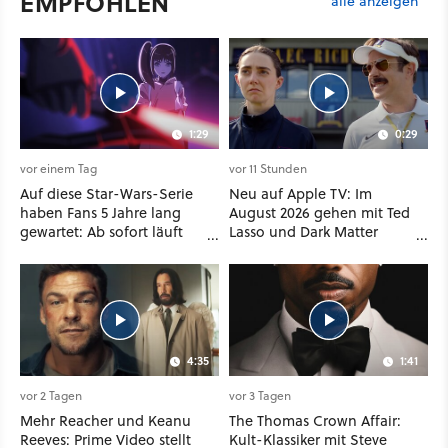
EMPFOHLEN
alle anzeigen
1:29
0:29
vor einem Tag
vor 11 Stunden
Auf diese Star-Wars-Serie
Neu auf Apple TV: Im
haben Fans 5 Jahre lang
August 2026 gehen mit Ted
gewartet: Ab sofort läuft
Lasso und Dark Matter
The Ninth Jedi im Abo bei
gleich zwei große Serien-
Disney Plus
Highlights weiter
4:35
1:41
vor 2 Tagen
vor 3 Tagen
Mehr Reacher und Keanu
The Thomas Crown Affair:
Reeves: Prime Video stellt
Kult-Klassiker mit Steve