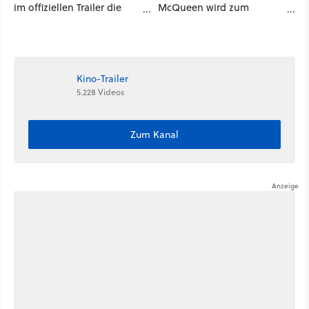
im offiziellen Trailer die
McQueen wird zum
neuen Filme und Serien für
zweiten Mal neu aufgelegt,
August 2026 vor
diesmal mit Marvel-Star
Michael B. Jordan
Kino-Trailer
5.228 Videos
Zum Kanal