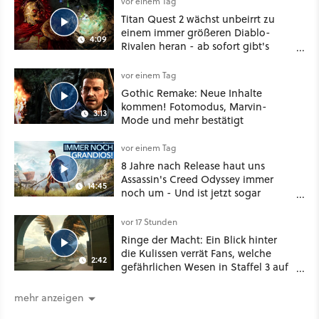
vor einem Tag
Titan Quest 2 wächst unbeirrt zu
einem immer größeren Diablo-
4:09
Rivalen heran - ab sofort gibt's
sogar eine richtige Beschwörer-
Klasse
vor einem Tag
Gothic Remake: Neue Inhalte
kommen! Fotomodus, Marvin-
3:13
Mode und mehr bestätigt
vor einem Tag
8 Jahre nach Release haut uns
Assassin's Creed Odyssey immer
14:45
noch um - Und ist jetzt sogar
besser!
vor 17 Stunden
Ringe der Macht: Ein Blick hinter
die Kulissen verrät Fans, welche
2:42
gefährlichen Wesen in Staffel 3 auf
sie warten
mehr anzeigen