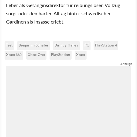
lieber als Gefänginsdirektor für reibungslosen Vollzug
sorgt oder den harten Alltag hinter schwedischen
Gardinen als Insasse erlebt.
Test
Benjamin Schäfer
Dimitry Halley
PC
PlayStation 4
Xbox 360
Xbox One
PlayStation
Xbox