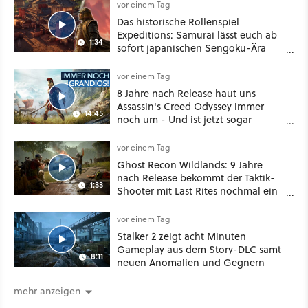
vor einem Tag
Das historische Rollenspiel
Expeditions: Samurai lässt euch ab
1:34
sofort japanischen Sengoku-Ära
aufmischen - wahlweise mit Gewalt
oder Diplomatie
vor einem Tag
8 Jahre nach Release haut uns
Assassin's Creed Odyssey immer
14:45
noch um - Und ist jetzt sogar
besser!
vor einem Tag
Ghost Recon Wildlands: 9 Jahre
nach Release bekommt der Taktik-
1:33
Shooter mit Last Rites nochmal ein
dickes Update
vor einem Tag
Stalker 2 zeigt acht Minuten
Gameplay aus dem Story-DLC samt
8:11
neuen Anomalien und Gegnern
mehr anzeigen