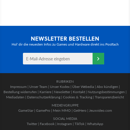
NEWSLETTER BESTELLEN
Hol' dir die neuesten Infos zu Games und Hardware direkt ins Postfach
RUBRIKEN
Impressum
|
Unser Team
|
Unser Kodex
|
Über Webedia
|
Abo kündigen
|
Bestellung widerrufen
|
Karriere
|
Newsletter
|
Kontakt
|
Nutzungsbestimmungen
|
Mediadaten
|
Datenschutzerklärung
|
Cookies & Tracking
|
Transparenzbericht
MEDIENGRUPPE
GameStar
|
GamePro
|
Mein MMO
|
GetHero
|
Jeuxvideo.com
SOCIAL MEDIA
Twitter
|
Facebook
|
Instagram
|
TikTok
|
WhatsApp