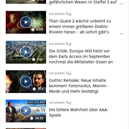
gefährlichen Wesen in Staffel 3 auf
sie warten
vor einem Tag
Titan Quest 2 wächst unbeirrt zu
einem immer größeren Diablo-
4:09
Rivalen heran - ab sofort gibt's
sogar eine richtige Beschwörer-
Klasse
vor einem Tag
Die Gilde: Europa 1410 heizt vor
dem Early Access im September
1:40
nochmal die Mittelalter-Essen an
vor einem Tag
Gothic Remake: Neue Inhalte
kommen! Fotomodus, Marvin-
3:13
Mode und mehr bestätigt
vor einem Tag
Die bittere Wahrheit über AAA-
Spiele
26:22