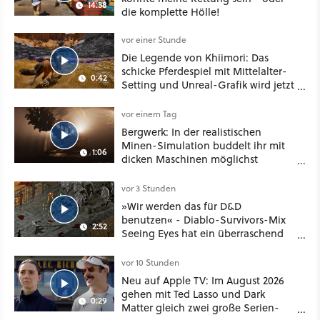
14:38
die komplette Hölle!
vor einer Stunde
Die Legende von Khiimori: Das
schicke Pferdespiel mit Mittelalter-
0:42
Setting und Unreal-Grafik wird jetzt
noch größer und gefährlicher
vor einem Tag
Bergwerk: In der realistischen
Minen-Simulation buddelt ihr mit
1:06
dicken Maschinen möglichst
vorsichtig Kohle aus
vor 3 Stunden
»Wir werden das für D&D
benutzen« - Diablo-Survivors-Mix
2:52
Seeing Eyes hat ein überraschend
nützliches Map-Tool
vor 10 Stunden
Neu auf Apple TV: Im August 2026
gehen mit Ted Lasso und Dark
0:29
Matter gleich zwei große Serien-