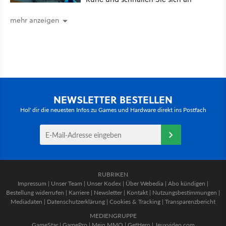
mehr anzeigen
NEWSLETTER BESTELLEN
Hol' dir die neuesten Infos zu Games und Hardware direkt ins Postfach
RUBRIKEN
Impressum
|
Unser Team
|
Unser Kodex
|
Über Webedia
|
Abo kündigen
|
Bestellung widerrufen
|
Karriere
|
Newsletter
|
Kontakt
|
Nutzungsbestimmungen
|
Mediadaten
|
Datenschutzerklärung
|
Cookies & Tracking
|
Transparenzbericht
MEDIENGRUPPE
GameStar
|
GamePro
|
Mein MMO
|
GetHero
|
Jeuxvideo.com