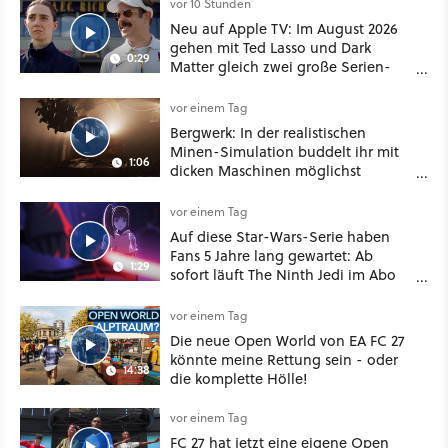
vor 10 Stunden
Neu auf Apple TV: Im August 2026
gehen mit Ted Lasso und Dark
0:29
Matter gleich zwei große Serien-
Highlights weiter
vor einem Tag
Bergwerk: In der realistischen
Minen-Simulation buddelt ihr mit
1:06
dicken Maschinen möglichst
vorsichtig Kohle aus
vor einem Tag
Auf diese Star-Wars-Serie haben
Fans 5 Jahre lang gewartet: Ab
1:29
sofort läuft The Ninth Jedi im Abo
bei Disney Plus
vor einem Tag
Die neue Open World von EA FC 27
könnte meine Rettung sein - oder
14:38
die komplette Hölle!
vor einem Tag
FC 27 hat jetzt eine eigene Open