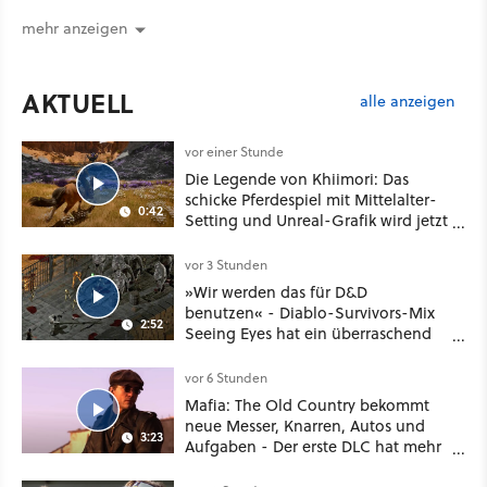
Highlights weiter
mehr anzeigen
AKTUELL
alle anzeigen
vor einer Stunde
Die Legende von Khiimori: Das
schicke Pferdespiel mit Mittelalter-
0:42
Setting und Unreal-Grafik wird jetzt
noch größer und gefährlicher
vor 3 Stunden
»Wir werden das für D&D
benutzen« - Diablo-Survivors-Mix
2:52
Seeing Eyes hat ein überraschend
nützliches Map-Tool
vor 6 Stunden
Mafia: The Old Country bekommt
neue Messer, Knarren, Autos und
3:23
Aufgaben - Der erste DLC hat mehr
dabei als nur Story