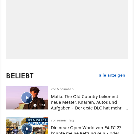
BELIEBT
alle anzeigen
vor 6 Stunden
Mafia: The Old Country bekommt
neue Messer, Knarren, Autos und
3:23
Aufgaben - Der erste DLC hat mehr
dabei als nur Story
vor einem Tag
Die neue Open World von EA FC 27
könnte meine Rettung sein - oder