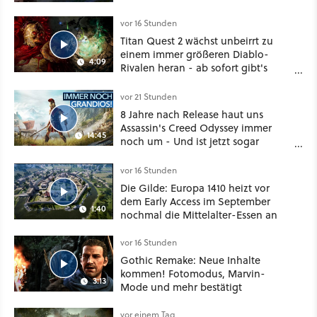
vor 16 Stunden
Titan Quest 2 wächst unbeirrt zu
einem immer größeren Diablo-
4:09
Rivalen heran - ab sofort gibt's
sogar eine richtige Beschwörer-
Klasse
vor 21 Stunden
8 Jahre nach Release haut uns
Assassin's Creed Odyssey immer
14:45
noch um - Und ist jetzt sogar
besser!
vor 16 Stunden
Die Gilde: Europa 1410 heizt vor
dem Early Access im September
1:40
nochmal die Mittelalter-Essen an
vor 16 Stunden
Gothic Remake: Neue Inhalte
kommen! Fotomodus, Marvin-
3:13
Mode und mehr bestätigt
vor einem Tag