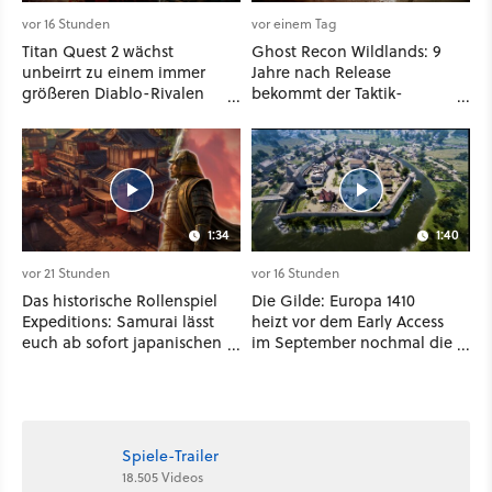
vor 16 Stunden
vor einem Tag
Titan Quest 2 wächst
Ghost Recon Wildlands: 9
unbeirrt zu einem immer
Jahre nach Release
größeren Diablo-Rivalen
bekommt der Taktik-
heran - ab sofort gibt's
Shooter mit Last Rites
sogar eine richtige
nochmal ein dickes Update
Beschwörer-Klasse
1:34
1:40
vor 21 Stunden
vor 16 Stunden
Das historische Rollenspiel
Die Gilde: Europa 1410
Expeditions: Samurai lässt
heizt vor dem Early Access
euch ab sofort japanischen
im September nochmal die
Sengoku-Ära aufmischen -
Mittelalter-Essen an
wahlweise mit Gewalt oder
Diplomatie
Spiele-Trailer
18.505 Videos