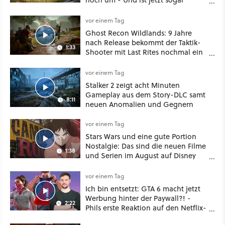
besser!
vor einem Tag
Ghost Recon Wildlands: 9 Jahre
nach Release bekommt der Taktik-
1:33
Shooter mit Last Rites nochmal ein
dickes Update
vor einem Tag
Stalker 2 zeigt acht Minuten
Gameplay aus dem Story-DLC samt
8:11
neuen Anomalien und Gegnern
vor einem Tag
Stars Wars und eine gute Portion
Nostalgie: Das sind die neuen Filme
1:38
und Serien im August auf Disney
Plus
vor einem Tag
Ich bin entsetzt: GTA 6 macht jetzt
Werbung hinter der Paywall?! -
2:22
Phils erste Reaktion auf den Netflix-
Deal