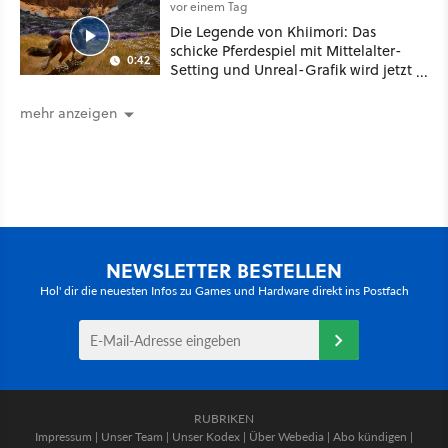
vor einem Tag
Die Legende von Khiimori: Das
schicke Pferdespiel mit Mittelalter-
0:42
Setting und Unreal-Grafik wird jetzt
noch größer und gefährlicher
mehr anzeigen
NEWSLETTER BESTELLEN
Hol' dir die neuesten Infos zu Games und Hardware direkt ins Postfach
RUBRIKEN
Impressum
|
Unser Team
|
Unser Kodex
|
Über Webedia
|
Abo kündigen
|