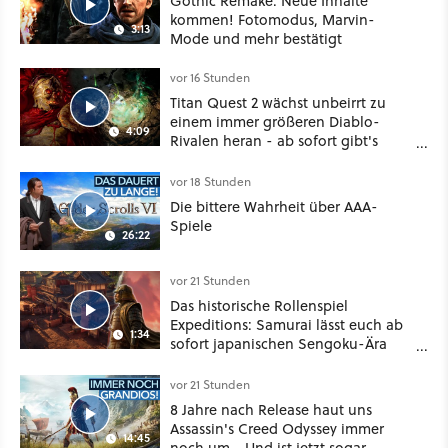
Gothic Remake: Neue Inhalte
kommen! Fotomodus, Marvin-
3:13
Mode und mehr bestätigt
vor 16 Stunden
Titan Quest 2 wächst unbeirrt zu
einem immer größeren Diablo-
4:09
Rivalen heran - ab sofort gibt's
sogar eine richtige Beschwörer-
Klasse
vor 18 Stunden
Die bittere Wahrheit über AAA-
Spiele
26:22
vor 21 Stunden
Das historische Rollenspiel
Expeditions: Samurai lässt euch ab
1:34
sofort japanischen Sengoku-Ära
aufmischen - wahlweise mit Gewalt
oder Diplomatie
vor 21 Stunden
8 Jahre nach Release haut uns
Assassin's Creed Odyssey immer
14:45
noch um - Und ist jetzt sogar