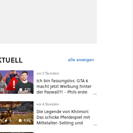
KTUELL
alle anzeigen
vor 2 Stunden
Ich bin fassungslos: GTA 6
macht jetzt Werbung hinter
21
2:22
der Paywall?! - Phils erste
Reaktion auf den Netflix-
Deal
vor 6 Stunden
Die Legende von Khiimori:
Das schicke Pferdespiel mit
1
3
0:42
Mittelalter-Setting und
Unreal-Grafik wird jetzt