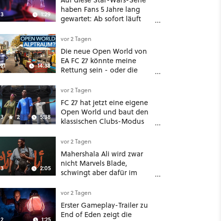
haben Fans 5 Jahre lang
3
1:29
gewartet: Ab sofort läuft
The Ninth Jedi im Abo bei
Disney Plus
vor 2 Tagen
Die neue Open World von
EA FC 27 könnte meine
21
14:38
Rettung sein - oder die
komplette Hölle!
vor 2 Tagen
FC 27 hat jetzt eine eigene
Open World und baut den
3
2
5:38
klassischen Clubs-Modus
zu einer riesigen 100-
Spieler-Sandbox aus
vor 2 Tagen
Mahershala Ali wird zwar
nicht Marvels Blade,
3
2:05
schwingt aber dafür im
neuen Actionfilm Your
Mother Your Mother Your
vor 2 Tagen
Mother das Schwert
Erster Gameplay-Trailer zu
End of Eden zeigt die
2
1:25