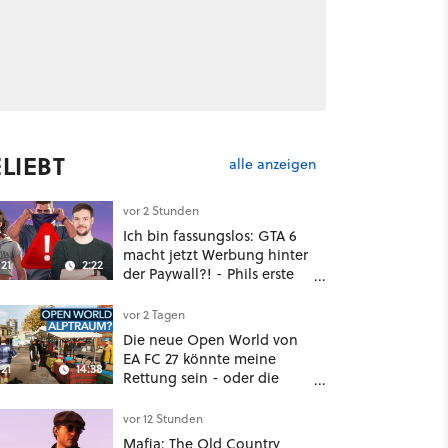
LIEBT
alle anzeigen
vor 2 Stunden
Ich bin fassungslos: GTA 6
macht jetzt Werbung hinter
21
2:22
der Paywall?! - Phils erste
Reaktion auf den Netflix-
Deal
vor 2 Tagen
Die neue Open World von
EA FC 27 könnte meine
21
14:38
Rettung sein - oder die
komplette Hölle!
vor 12 Stunden
Mafia: The Old Country