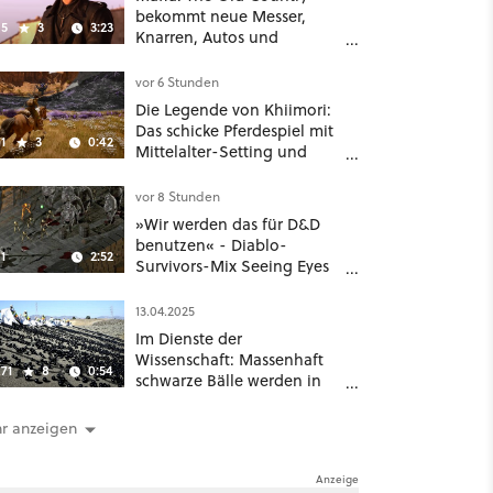
bekommt neue Messer,
5
3
3:23
Knarren, Autos und
Aufgaben - Der erste DLC
hat mehr dabei als nur
vor 6 Stunden
Story
Die Legende von Khiimori:
Das schicke Pferdespiel mit
1
3
0:42
Mittelalter-Setting und
Unreal-Grafik wird jetzt
noch größer und
vor 8 Stunden
gefährlicher
»Wir werden das für D&D
benutzen« - Diablo-
1
2:52
Survivors-Mix Seeing Eyes
hat ein überraschend
nützliches Map-Tool
13.04.2025
Im Dienste der
Wissenschaft: Massenhaft
71
8
0:54
schwarze Bälle werden in
ein Wasserreservoir
geschüttet
r anzeigen