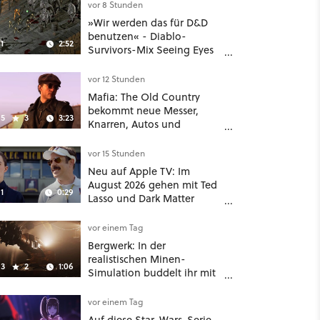
noch größer und
vor 8 Stunden
gefährlicher
»Wir werden das für D&D
benutzen« - Diablo-
1
2:52
Survivors-Mix Seeing Eyes
hat ein überraschend
nützliches Map-Tool
vor 12 Stunden
Mafia: The Old Country
bekommt neue Messer,
5
3
3:23
Knarren, Autos und
Aufgaben - Der erste DLC
hat mehr dabei als nur
vor 15 Stunden
Story
Neu auf Apple TV: Im
August 2026 gehen mit Ted
1
0:29
Lasso und Dark Matter
gleich zwei große Serien-
Highlights weiter
vor einem Tag
Bergwerk: In der
realistischen Minen-
3
2
1:06
Simulation buddelt ihr mit
dicken Maschinen
möglichst vorsichtig Kohle
vor einem Tag
aus
Auf diese Star-Wars-Serie