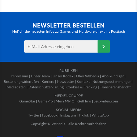
NEWSLETTER BESTELLEN
Hol' dir die neuesten Infos zu Games und Hardware direkt ins Postfach
RUBRIKEN
Impressum
|
Unser Team
|
Unser Kodex
|
Über Webedia
|
Abo kündigen
|
Bestellung widerrufen
|
Karriere
|
Newsletter
|
Kontakt
|
Nutzungsbestimmungen
|
Mediadaten
|
Datenschutzerklärung
|
Cookies & Tracking
|
Transparenzbericht
MEDIENGRUPPE
GameStar
|
GamePro
|
Mein MMO
|
GetHero
|
Jeuxvideo.com
SOCIAL MEDIA
Twitter
|
Facebook
|
Instagram
|
TikTok
|
WhatsApp
Copyright © Webedia - alle Rechte vorbehalten