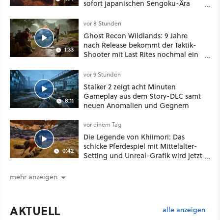
sofort japanischen Sengoku-Ära
aufmischen - wahlweise mit Gewalt
oder Diplomatie
vor 8 Stunden
Ghost Recon Wildlands: 9 Jahre
nach Release bekommt der Taktik-
1:33
Shooter mit Last Rites nochmal ein
dickes Update
vor 9 Stunden
Stalker 2 zeigt acht Minuten
Gameplay aus dem Story-DLC samt
8:11
neuen Anomalien und Gegnern
vor einem Tag
Die Legende von Khiimori: Das
schicke Pferdespiel mit Mittelalter-
0:42
Setting und Unreal-Grafik wird jetzt
noch größer und gefährlicher
mehr anzeigen
AKTUELL
alle anzeigen