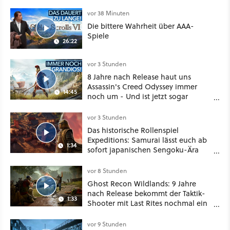
vor 38 Minuten
Die bittere Wahrheit über AAA-
Spiele
26:22
vor 3 Stunden
8 Jahre nach Release haut uns
Assassin's Creed Odyssey immer
14:45
noch um - Und ist jetzt sogar
besser!
vor 3 Stunden
Das historische Rollenspiel
Expeditions: Samurai lässt euch ab
1:34
sofort japanischen Sengoku-Ära
aufmischen - wahlweise mit Gewalt
oder Diplomatie
vor 8 Stunden
Ghost Recon Wildlands: 9 Jahre
nach Release bekommt der Taktik-
1:33
Shooter mit Last Rites nochmal ein
dickes Update
vor 9 Stunden