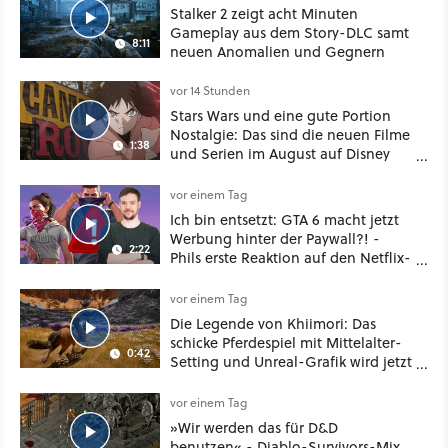
Stalker 2 zeigt acht Minuten
Gameplay aus dem Story-DLC samt
8:11
neuen Anomalien und Gegnern
vor 14 Stunden
Stars Wars und eine gute Portion
Nostalgie: Das sind die neuen Filme
1:38
und Serien im August auf Disney
Plus
vor einem Tag
Ich bin entsetzt: GTA 6 macht jetzt
Werbung hinter der Paywall?! -
2:22
Phils erste Reaktion auf den Netflix-
Deal
vor einem Tag
Die Legende von Khiimori: Das
schicke Pferdespiel mit Mittelalter-
0:42
Setting und Unreal-Grafik wird jetzt
noch größer und gefährlicher
vor einem Tag
»Wir werden das für D&D
benutzen« - Diablo-Survivors-Mix