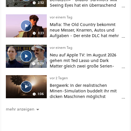
2:52
Seeing Eyes hat ein überraschend
nützliches Map-Tool
vor einem Tag
Mafia: The Old Country bekommt
neue Messer, Knarren, Autos und
3:23
Aufgaben - Der erste DLC hat mehr
dabei als nur Story
vor einem Tag
Neu auf Apple TV: Im August 2026
gehen mit Ted Lasso und Dark
0:29
Matter gleich zwei große Serien-
Highlights weiter
vor 2 Tagen
Bergwerk: In der realistischen
Minen-Simulation buddelt ihr mit
1:06
dicken Maschinen möglichst
vorsichtig Kohle aus
mehr anzeigen