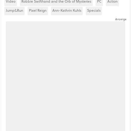
Video
Robbie Swifthand and the Orb of Mysteries
PC
Action
Jump&Run
Pixel Reign
Ann-Kathrin Kuhls
Specials