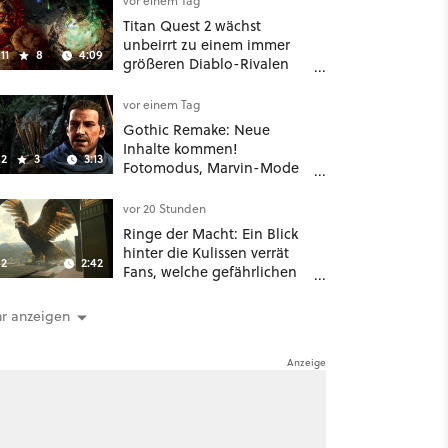
vor einem Tag
Titan Quest 2 wächst
unbeirrt zu einem immer
11
8
4:09
größeren Diablo-Rivalen
heran - ab sofort gibt's
sogar eine richtige
vor einem Tag
Beschwörer-Klasse
Gothic Remake: Neue
Inhalte kommen!
2
3
3:13
Fotomodus, Marvin-Mode
und mehr bestätigt
vor 20 Stunden
Ringe der Macht: Ein Blick
hinter die Kulissen verrät
2
2:42
Fans, welche gefährlichen
Wesen in Staffel 3 auf sie
warten
r anzeigen