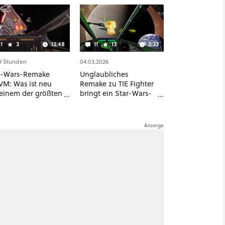
1
3
13:48
11
13
2:23
19 Stunden
04.03.2026
r-Wars-Remake
Unglaubliches
M: Was ist neu
Remake zu TIE Fighter
 einem der größten
bringt ein Star-Wars-
tenlosen
Meisterwerk mit
traum-Shooter?
aktueller Grafik zurück