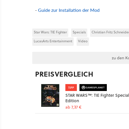
-
Guide zur Installation der Mod
Star Wars: TIE Fighter
Specials
Christian Fritz Schneide
LucasArts Entertainment
Video
zu den K
PREISVERGLEICH
TIPP
STAR WARS™: TIE Fighter Specia
Edition
ab 7,37 €