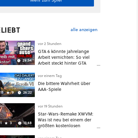
Mehr zum Spiel
LIEBT
alle anzeigen
vor 2 Stunden
GTA 6 könnte jahrelange
Arbeit vernichten: So viel
29:54
Arbeit steckt hinter GTA
Roleplay
vor einem Tag
Die bittere Wahrheit über
AAA-Spiele
15
9
26:22
vor 19 Stunden
Star-Wars-Remake XWVM:
Was ist neu bei einem der
1
3
13:48
größten kostenlosen
Weltraum-Shooter?