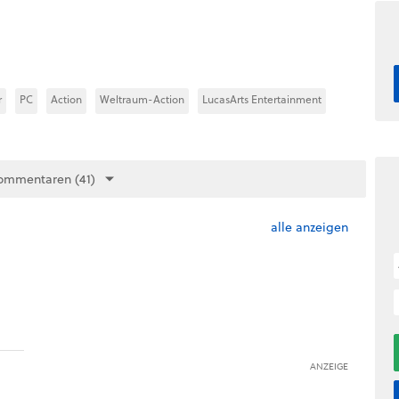
r
PC
Action
Weltraum-Action
LucasArts Entertainment
ommentaren (41)
alle anzeigen
l
ANZEIGE