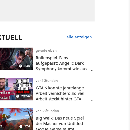
KTUELL
alle anzeigen
gerade eben
Rollenspiel-Fans
aufgepasst: Angelic Dark
1:38
Symphony kommt wie aus
dem Nichts und wirkt wie
ein Mix aus Baldur's Gate 3,
vor 2 Stunden
XCOM und Mass Effect
GTA 6 könnte jahrelange
Arbeit vernichten: So viel
29:54
Arbeit steckt hinter GTA
Roleplay
vor 19 Stunden
Big Walk: Das neue Spiel
der Macher von Untitled
2
3:51
Goose Game räumt