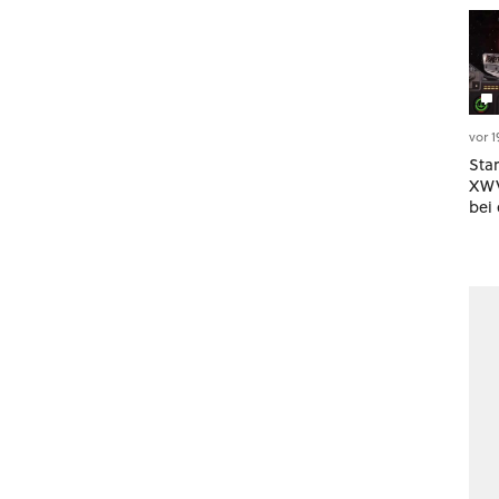
vor 
Sta
XWV
bei
kos
Wel