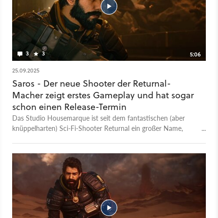
Spielwelt nach jedem Tod - angesammelte Waffen und
Rüstungen dürft ihr aber behalten.
3
3
5:06
25.09.2025
Saros - Der neue Shooter der Returnal-
Macher zeigt erstes Gameplay und hat sogar
schon einen Release-Termin
Das Studio Housemarque ist seit dem fantastischen (aber
knüppelharten) Sci-Fi-Shooter Returnal ein großer Name,
wenn es um handwerklich hervorragende Spiele mit
spannender Grundidee geht. Umso neugieriger sind Fans auf
deren neuestes Projekt namens Saros. Jetzt hat sich der
Schleier ein wenig gelüftet: Auf der Sony State of Play am 24.
September 2025 hat Returnal erste Gameplay-Szenen aus
Saros gezeigt. Was euch in dem Sci-Fi-Shooter erwartet,
könnt ihr euch oben anschauen. Wenn euch gefällt, was ihr da
seht, markiert ihr euch im Anschluss gleich mal den 20. März