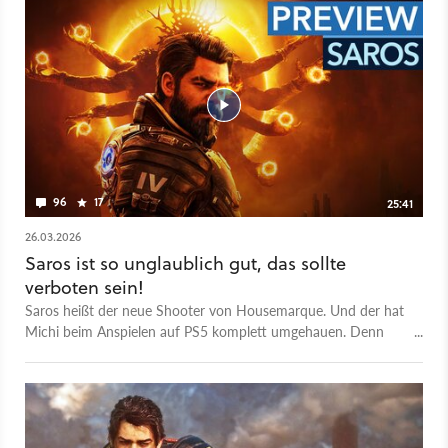
MeinMMO. Wir wollen euch mit jedem Gespräch, mit jedem
Video unterhalten und zugleich etwas Neues bieten: Neue
Perspektiven, neue Einblicke, neues Wissen über Spiele und
die Menschen, die sie entwickeln und spielen, sowie neue
Seiten unserer Teammitglieder. Falls ihr Themenwünsche habt,
dann schreibt sie gerne in die Kommentare!
96
17
25:41
26.03.2026
Saros ist so unglaublich gut, das sollte
verboten sein!
Saros heißt der neue Shooter von Housemarque. Und der hat
Michi beim Anspielen auf PS5 komplett umgehauen. Denn
selbst seine höchsten Erwartungen konnten ihn nicht darauf
vorbereiten, was für ein gigantischer Sprung dem Team vom
Vorgänger-Spiel Returnal zu Saros gelungen ist. Denn nicht
nur das Shooter-Gameplay ist fast perfekt, auch die größte
Schwäche von Returnal hat Saros zu seiner ganz großen