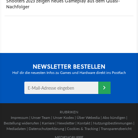
Shooters 2023 zeigen neues Gameplay aus dem Quasi-
Nachfolger
NEWSLETTER BESTELLEN
Hol' dir die neuesten Infos zu Games und Hardware direkt ins Postfach
RUBRIKEN
Impressum
|
Unser Team
|
Unser Kodex
|
Über Webedia
|
Abo kündigen
|
Bestellung widerrufen
|
Karriere
|
Newsletter
|
Kontakt
|
Nutzungsbestimmungen
|
Mediadaten
|
Datenschutzerklärung
|
Cookies & Tracking
|
Transparenzbericht
MEDIENGRUPPE