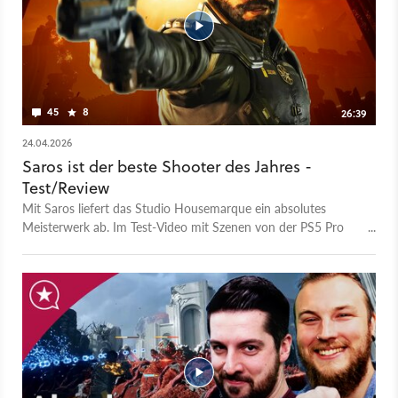
45
8
26:39
24.04.2026
Saros ist der beste Shooter des Jahres -
Test/Review
Mit Saros liefert das Studio Housemarque ein absolutes
Meisterwerk ab. Im Test-Video mit Szenen von der PS5 Pro
erklärt euch Michi, was den PS5-exklusiven Shooter so genial
macht. Denn Saros bietet nicht nur perfektes Gameplay für
Rougelite-Experten, sondern reicht auch allen Neulingen die
Hand, die die düstere SciFi-Story erleben wollen. Hinweis: Ein
herzliches Dankeschön an die Band »Roxferry«, die uns
erlaubt haben ihren Song "Do It Again" im Video zu
verwenden. 00:00 - Intro: Keine Spoiler! 02:56 - Story:
Wahnsinn auf Carcosa 06:16 - Roguelite-Elemente 07:57 -
Optionaler Easy-Mode 11:01 - Shooter-Gameplay in