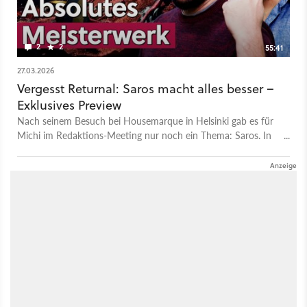
Perfektion 14:21 - Perfekte Steuerung & Sound 15:03 - Leveln
& Labern in der Basis 17:26 - Waffen, Perks & Builds 19:30 -
Biome & Gegner 20:57 - Risiko & Belohnung 23:34 - Grafik &
2
2
55:41
Performance 24:20 - Fazit: Ein Meisterwerk
27.03.2026
Vergesst Returnal: Saros macht alles besser –
Exklusives Preview
Nach seinem Besuch bei Housemarque in Helsinki gab es für
Michi im Redaktions-Meeting nur noch ein Thema: Saros. In
diesem Talk erklärt er detailliert, warum uns hier womöglich
der beste Shooter des Jahres – oder gar der Dekade – ins
Haus steht! Wir sprechen ausführlich über das butterweiche
Gunplay und die neuen Mechaniken, die Saros noch flotter,
aggressiver und runder machen als seinen geistigen Vorgänger
Returnal. Das verzeihendere Rogue-lite-System mit
permanenten Upgrades und der clevere Einsatz des Soltari-
Schilds krempeln das Spielgefühl komplett um, ohne den
knallharten Anspruch zu verlieren. Für Michi fühlten sich die 3
Stunden Hands-on wie ein einziger, gigantischer
Adrenalinrausch an. Doch Saros will auf der PS5 nicht nur