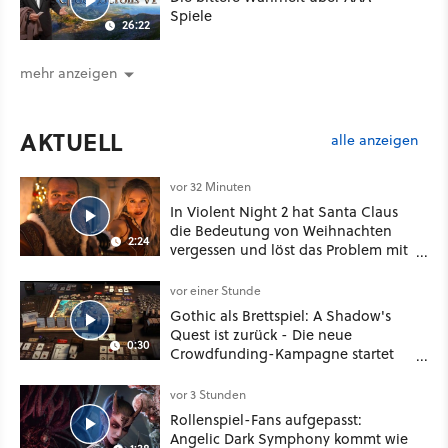
Spiele
26:22
mehr anzeigen
AKTUELL
alle anzeigen
vor 32 Minuten
In Violent Night 2 hat Santa Claus
die Bedeutung von Weihnachten
2:24
vergessen und löst das Problem mit
viel roher Gewalt
vor einer Stunde
Gothic als Brettspiel: A Shadow's
Quest ist zurück - Die neue
0:30
Crowdfunding-Kampagne startet
im September
vor 3 Stunden
Rollenspiel-Fans aufgepasst:
Angelic Dark Symphony kommt wie