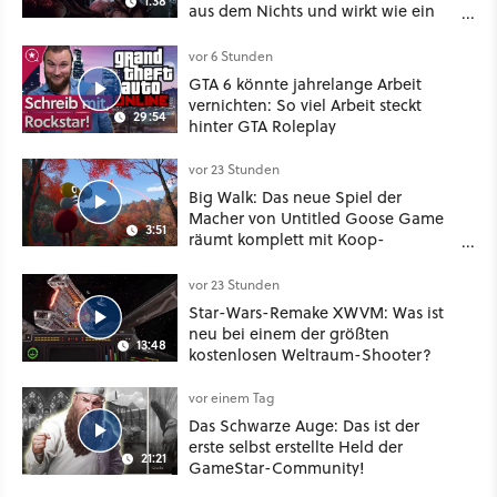
1:38
aus dem Nichts und wirkt wie ein
Mix aus Baldur's Gate 3, XCOM und
Mass Effect
vor 6 Stunden
GTA 6 könnte jahrelange Arbeit
vernichten: So viel Arbeit steckt
29:54
hinter GTA Roleplay
vor 23 Stunden
Big Walk: Das neue Spiel der
Macher von Untitled Goose Game
3:51
räumt komplett mit Koop-
Konventionen auf
vor 23 Stunden
Star-Wars-Remake XWVM: Was ist
neu bei einem der größten
13:48
kostenlosen Weltraum-Shooter?
vor einem Tag
Das Schwarze Auge: Das ist der
erste selbst erstellte Held der
21:21
GameStar-Community!