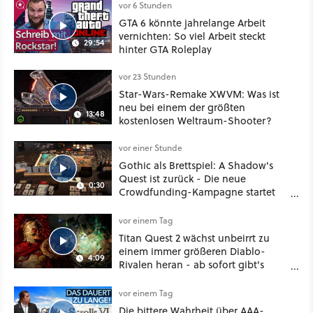
Mass Effect
vor 6 Stunden
GTA 6 könnte jahrelange Arbeit
vernichten: So viel Arbeit steckt
29:54
hinter GTA Roleplay
vor 23 Stunden
Star-Wars-Remake XWVM: Was ist
neu bei einem der größten
13:48
kostenlosen Weltraum-Shooter?
vor einer Stunde
Gothic als Brettspiel: A Shadow's
Quest ist zurück - Die neue
0:30
Crowdfunding-Kampagne startet
im September
vor einem Tag
Titan Quest 2 wächst unbeirrt zu
einem immer größeren Diablo-
4:09
Rivalen heran - ab sofort gibt's
sogar eine richtige Beschwörer-
Klasse
vor einem Tag
Die bittere Wahrheit über AAA-