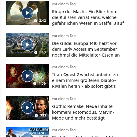
vor einem Tag
Ringe der Macht: Ein Blick hinter
die Kulissen verrät Fans, welche
2:42
gefährlichen Wesen in Staffel 3 auf
sie warten
vor einem Tag
Die Gilde: Europa 1410 heizt vor
dem Early Access im September
1:40
nochmal die Mittelalter-Essen an
vor einem Tag
Titan Quest 2 wächst unbeirrt zu
einem immer größeren Diablo-
4:09
Rivalen heran - ab sofort gibt's
sogar eine richtige Beschwörer-
Klasse
vor einem Tag
Gothic Remake: Neue Inhalte
kommen! Fotomodus, Marvin-
3:13
Mode und mehr bestätigt
vor einem Tag