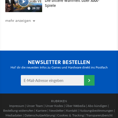
Die bittere Wahrheit über AAA-
Spiele
26:22
mehr anzeigen
NEWSLETTER BESTELLEN
Hol' dir die neuesten Infos zu Games und Hardware direkt ins Postfach
RUBRIKEN
Impressum
|
Unser Team
|
Unser Kodex
|
Über Webedia
|
Abo kündigen
|
Bestellung widerrufen
|
Karriere
|
Newsletter
|
Kontakt
|
Nutzungsbestimmungen
|
Mediadaten
|
Datenschutzerklärung
|
Cookies & Tracking
|
Transparenzbericht