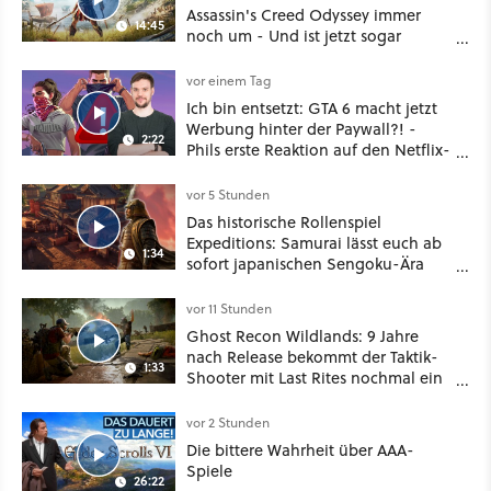
Assassin's Creed Odyssey immer
14:45
noch um - Und ist jetzt sogar
besser!
vor einem Tag
Ich bin entsetzt: GTA 6 macht jetzt
Werbung hinter der Paywall?! -
2:22
Phils erste Reaktion auf den Netflix-
Deal
vor 5 Stunden
Das historische Rollenspiel
Expeditions: Samurai lässt euch ab
1:34
sofort japanischen Sengoku-Ära
aufmischen - wahlweise mit Gewalt
oder Diplomatie
vor 11 Stunden
Ghost Recon Wildlands: 9 Jahre
nach Release bekommt der Taktik-
1:33
Shooter mit Last Rites nochmal ein
dickes Update
vor 2 Stunden
Die bittere Wahrheit über AAA-
Spiele
26:22