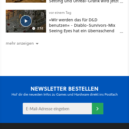
Setting und Unreal-Grafik wird jetzt
noch größer und gefährlicher
vor einem Tag
»Wir werden das für D&D
benutzen« - Diablo-Survivors-Mix
2:52
Seeing Eyes hat ein überraschend
nützliches Map-Tool
mehr anzeigen
NEWSLETTER BESTELLEN
Hol' dir die neuesten Infos zu Games und Hardware direkt ins Postfach