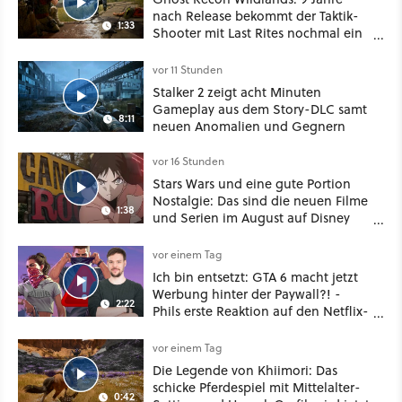
nach Release bekommt der Taktik-
1:33
Shooter mit Last Rites nochmal ein
dickes Update
vor 11 Stunden
Stalker 2 zeigt acht Minuten
Gameplay aus dem Story-DLC samt
8:11
neuen Anomalien und Gegnern
vor 16 Stunden
Stars Wars und eine gute Portion
Nostalgie: Das sind die neuen Filme
1:38
und Serien im August auf Disney
Plus
vor einem Tag
Ich bin entsetzt: GTA 6 macht jetzt
Werbung hinter der Paywall?! -
2:22
Phils erste Reaktion auf den Netflix-
Deal
vor einem Tag
Die Legende von Khiimori: Das
schicke Pferdespiel mit Mittelalter-
0:42