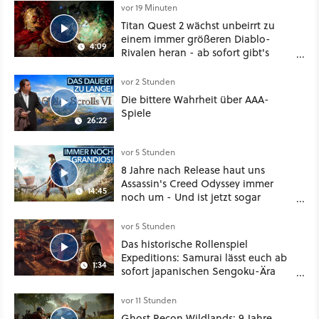
vor 19 Minuten
Titan Quest 2 wächst unbeirrt zu
einem immer größeren Diablo-
4:09
Rivalen heran - ab sofort gibt's
sogar eine richtige Beschwörer-
Klasse
vor 2 Stunden
Die bittere Wahrheit über AAA-
Spiele
26:22
vor 5 Stunden
8 Jahre nach Release haut uns
Assassin's Creed Odyssey immer
14:45
noch um - Und ist jetzt sogar
besser!
vor 5 Stunden
Das historische Rollenspiel
Expeditions: Samurai lässt euch ab
1:34
sofort japanischen Sengoku-Ära
aufmischen - wahlweise mit Gewalt
oder Diplomatie
vor 11 Stunden
Ghost Recon Wildlands: 9 Jahre