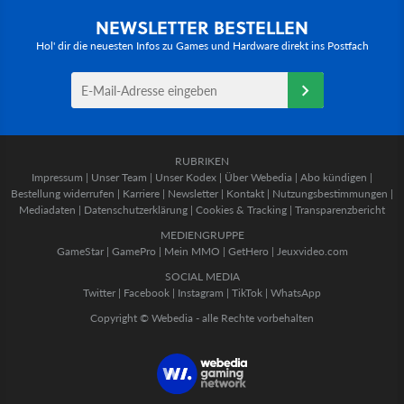
NEWSLETTER BESTELLEN
Hol' dir die neuesten Infos zu Games und Hardware direkt ins Postfach
RUBRIKEN
Impressum
|
Unser Team
|
Unser Kodex
|
Über Webedia
|
Abo kündigen
|
Bestellung widerrufen
|
Karriere
|
Newsletter
|
Kontakt
|
Nutzungsbestimmungen
|
Mediadaten
|
Datenschutzerklärung
|
Cookies & Tracking
|
Transparenzbericht
MEDIENGRUPPE
GameStar
|
GamePro
|
Mein MMO
|
GetHero
|
Jeuxvideo.com
SOCIAL MEDIA
Twitter
|
Facebook
|
Instagram
|
TikTok
|
WhatsApp
Copyright © Webedia - alle Rechte vorbehalten