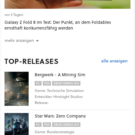
vor 3 Tagen
Galaxy Z Fold 8 im Test: Der Punkt, an dem Foldables
ernsthaft konkurrenzfähig werden
mehr anzeigen
TOP-RELEASES
alle anzeigen
Bergwerk - A Mining Sim
PC
PS5
XBOX SERIES X/S
Genre: Technische Simulation
Entwickler: Hindsight Studios
Release:
Star Wars: Zero Company
PC
PS5
XBOX SERIES X/S
Genre: Rundenstrategie