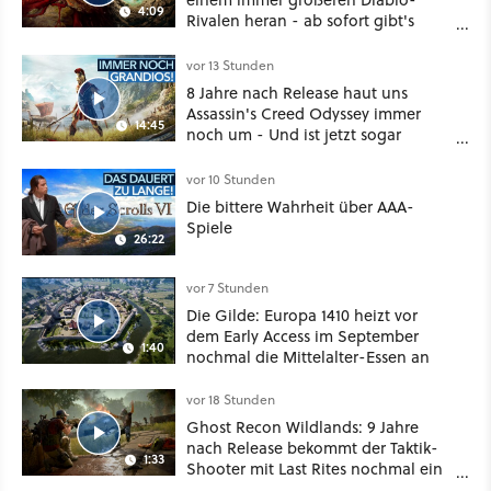
4:09
Rivalen heran - ab sofort gibt's
sogar eine richtige Beschwörer-
Klasse
vor 13 Stunden
8 Jahre nach Release haut uns
Assassin's Creed Odyssey immer
14:45
noch um - Und ist jetzt sogar
besser!
vor 10 Stunden
Die bittere Wahrheit über AAA-
Spiele
26:22
vor 7 Stunden
Die Gilde: Europa 1410 heizt vor
dem Early Access im September
1:40
nochmal die Mittelalter-Essen an
vor 18 Stunden
Ghost Recon Wildlands: 9 Jahre
nach Release bekommt der Taktik-
1:33
Shooter mit Last Rites nochmal ein
dickes Update