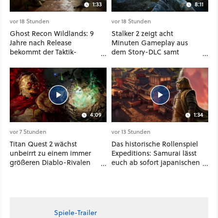
1:33
8:11
vor 18 Stunden
vor 18 Stunden
Ghost Recon Wildlands: 9
Stalker 2 zeigt acht
Jahre nach Release
Minuten Gameplay aus
bekommt der Taktik-
dem Story-DLC samt
Shooter mit Last Rites
neuen Anomalien und
nochmal ein dickes Update
Gegnern
4:09
1:34
vor 7 Stunden
vor 13 Stunden
Titan Quest 2 wächst
Das historische Rollenspiel
unbeirrt zu einem immer
Expeditions: Samurai lässt
größeren Diablo-Rivalen
euch ab sofort japanischen
heran - ab sofort gibt's
Sengoku-Ära aufmischen -
sogar eine richtige
wahlweise mit Gewalt oder
Beschwörer-Klasse
Diplomatie
Spiele-Trailer