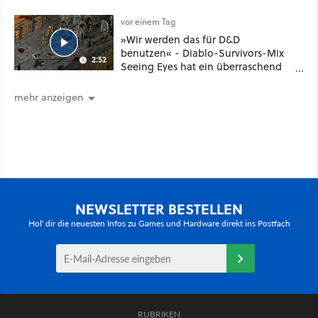
noch größer und gefährlicher
vor einem Tag
»Wir werden das für D&D
benutzen« - Diablo-Survivors-Mix
2:52
Seeing Eyes hat ein überraschend
nützliches Map-Tool
mehr anzeigen
NEWSLETTER BESTELLEN
Hol' dir die neuesten Infos zu Games und Hardware direkt ins Postfach
RUBRIKEN