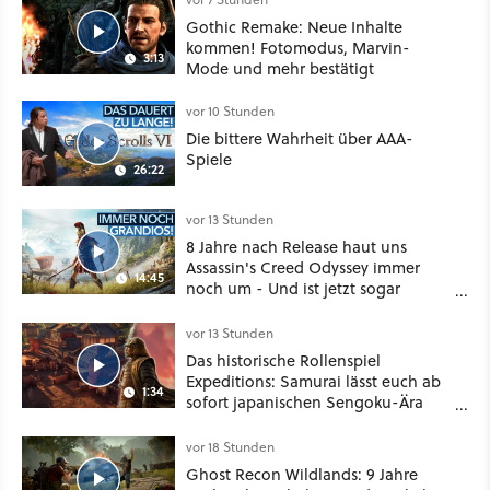
Gothic Remake: Neue Inhalte
kommen! Fotomodus, Marvin-
3:13
Mode und mehr bestätigt
vor 10 Stunden
Die bittere Wahrheit über AAA-
Spiele
26:22
vor 13 Stunden
8 Jahre nach Release haut uns
Assassin's Creed Odyssey immer
14:45
noch um - Und ist jetzt sogar
besser!
vor 13 Stunden
Das historische Rollenspiel
Expeditions: Samurai lässt euch ab
1:34
sofort japanischen Sengoku-Ära
aufmischen - wahlweise mit Gewalt
oder Diplomatie
vor 18 Stunden
Ghost Recon Wildlands: 9 Jahre