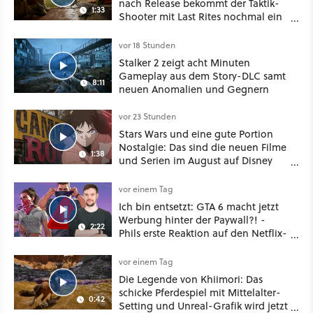
nach Release bekommt der Taktik-
1:33
Shooter mit Last Rites nochmal ein
dickes Update
vor 18 Stunden
Stalker 2 zeigt acht Minuten
Gameplay aus dem Story-DLC samt
8:11
neuen Anomalien und Gegnern
vor 23 Stunden
Stars Wars und eine gute Portion
Nostalgie: Das sind die neuen Filme
1:38
und Serien im August auf Disney
Plus
vor einem Tag
Ich bin entsetzt: GTA 6 macht jetzt
Werbung hinter der Paywall?! -
2:22
Phils erste Reaktion auf den Netflix-
Deal
vor einem Tag
Die Legende von Khiimori: Das
schicke Pferdespiel mit Mittelalter-
0:42
Setting und Unreal-Grafik wird jetzt