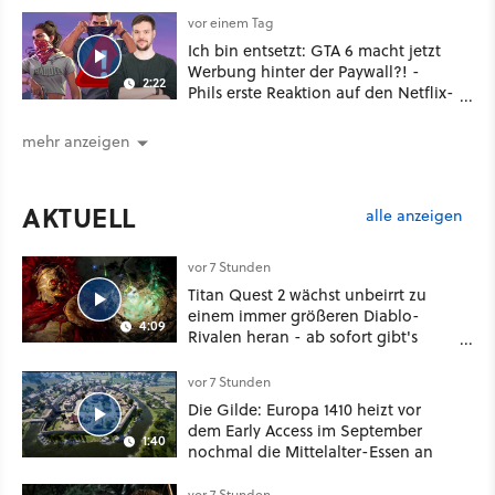
vor einem Tag
Ich bin entsetzt: GTA 6 macht jetzt
Werbung hinter der Paywall?! -
2:22
Phils erste Reaktion auf den Netflix-
Deal
mehr anzeigen
AKTUELL
alle anzeigen
vor 7 Stunden
Titan Quest 2 wächst unbeirrt zu
einem immer größeren Diablo-
4:09
Rivalen heran - ab sofort gibt's
sogar eine richtige Beschwörer-
Klasse
vor 7 Stunden
Die Gilde: Europa 1410 heizt vor
dem Early Access im September
1:40
nochmal die Mittelalter-Essen an
vor 7 Stunden