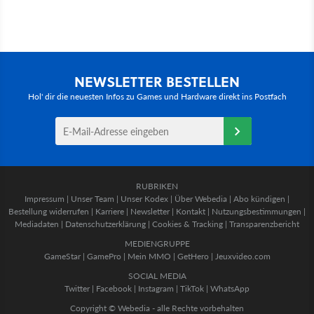
NEWSLETTER BESTELLEN
Hol' dir die neuesten Infos zu Games und Hardware direkt ins Postfach
RUBRIKEN
Impressum
|
Unser Team
|
Unser Kodex
|
Über Webedia
|
Abo kündigen
|
Bestellung widerrufen
|
Karriere
|
Newsletter
|
Kontakt
|
Nutzungsbestimmungen
|
Mediadaten
|
Datenschutzerklärung
|
Cookies & Tracking
|
Transparenzbericht
MEDIENGRUPPE
GameStar
|
GamePro
|
Mein MMO
|
GetHero
|
Jeuxvideo.com
SOCIAL MEDIA
Twitter
|
Facebook
|
Instagram
|
TikTok
|
WhatsApp
Copyright © Webedia - alle Rechte vorbehalten