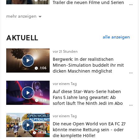
Trailer die neuen Filme und Serien
für August 2026 vor
mehr anzeigen
AKTUELL
alle anzeigen
vor 21 Stunden
Bergwerk: In der realistischen
Minen-Simulation buddelt ihr mit
1:06
dicken Maschinen möglichst
vorsichtig Kohle aus
vor einem Tag
Auf diese Star-Wars-Serie haben
Fans 5 Jahre lang gewartet: Ab
1:29
sofort läuft The Ninth Jedi im Abo
bei Disney Plus
vor einem Tag
Die neue Open World von EA FC 27
könnte meine Rettung sein - oder
14:38
die komplette Hölle!