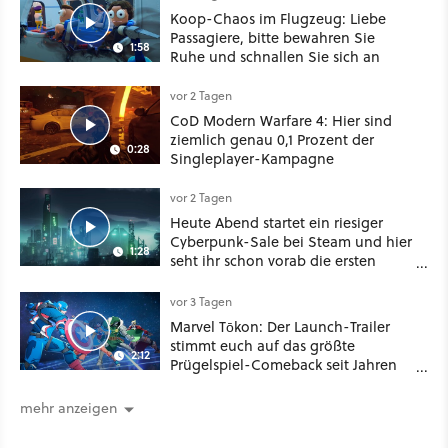
Koop-Chaos im Flugzeug: Liebe
Passagiere, bitte bewahren Sie
1:58
Ruhe und schnallen Sie sich an
vor 2 Tagen
CoD Modern Warfare 4: Hier sind
ziemlich genau 0,1 Prozent der
0:28
Singleplayer-Kampagne
vor 2 Tagen
Heute Abend startet ein riesiger
Cyberpunk-Sale bei Steam und hier
1:28
seht ihr schon vorab die ersten
Angebote im Trailer
vor 3 Tagen
Marvel Tōkon: Der Launch-Trailer
stimmt euch auf das größte
2:12
Prügelspiel-Comeback seit Jahren
ein
mehr anzeigen