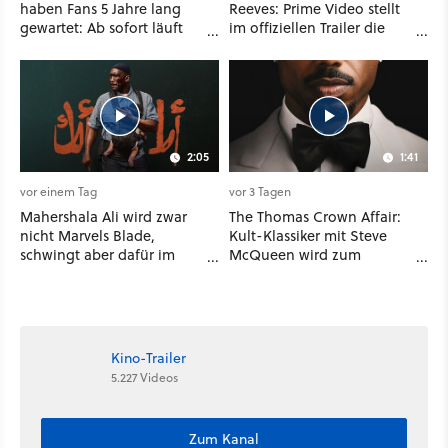
haben Fans 5 Jahre lang
Reeves: Prime Video stellt
gewartet: Ab sofort läuft
im offiziellen Trailer die
The Ninth Jedi im Abo bei
neuen Filme und Serien für
Disney Plus
August 2026 vor
2:05
1:41
vor einem Tag
vor 3 Tagen
Mahershala Ali wird zwar
The Thomas Crown Affair:
nicht Marvels Blade,
Kult-Klassiker mit Steve
schwingt aber dafür im
McQueen wird zum
neuen Actionfilm Your
zweiten Mal neu aufgelegt,
Mother Your Mother Your
diesmal mit Marvel-Star
Mother das Schwert
Michael B. Jordan
Kino-Trailer
5.227 Videos
Zum Kanal