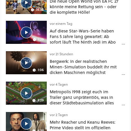
Die neue Open World von EA FC 27
könnte meine Rettung sein - oder
14:38
die komplette Hölle!
vor einem Tag
Auf diese Star-Wars-Serie haben
Fans 5 Jahre lang gewartet: Ab
1:29
sofort läuft The Ninth Jedi im Abo
bei Disney Plus
vor 21 Stunden
Bergwerk: In der realistischen
Minen-Simulation buddelt ihr mit
1:06
dicken Maschinen möglichst
vorsichtig Kohle aus
vor 4 Tagen
Metropolis 1998 zeigt euch im
Trailer ganz unprätentiös, was in
3:29
dieser Städtebausimulation alles
möglich ist
vor 2 Tagen
Mehr Reacher und Keanu Reeves:
Prime Video stellt im offiziellen
4:35