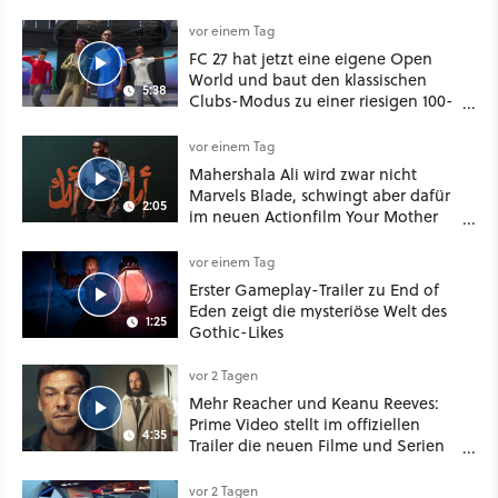
vor einem Tag
FC 27 hat jetzt eine eigene Open
World und baut den klassischen
5:38
Clubs-Modus zu einer riesigen 100-
Spieler-Sandbox aus
vor einem Tag
Mahershala Ali wird zwar nicht
Marvels Blade, schwingt aber dafür
2:05
im neuen Actionfilm Your Mother
Your Mother Your Mother das
Schwert
vor einem Tag
Erster Gameplay-Trailer zu End of
Eden zeigt die mysteriöse Welt des
1:25
Gothic-Likes
vor 2 Tagen
Mehr Reacher und Keanu Reeves:
Prime Video stellt im offiziellen
4:35
Trailer die neuen Filme und Serien
für August 2026 vor
vor 2 Tagen